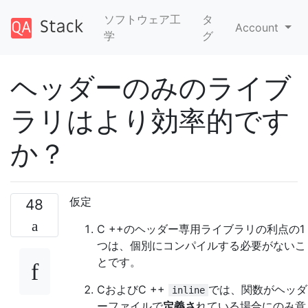
ソフトウェア工
タ
Account
学
グ
ヘッダーのみのライブ
ラリはより効率的です
か？
仮定
48
C ++のヘッダー専用ライブラリの利点の1
つは、個別にコンパイルする必要がないこ
とです。
CおよびC ++
では、関数がヘッダ
inline
ーファイルで
定義さ
れている場合にのみ意