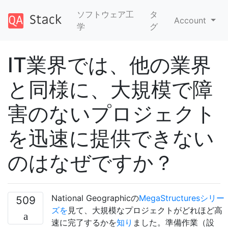
ソフトウェア工
タ
Account
学
グ
IT業界では、他の業界
と同様に、大規模で障
害のないプロジェクト
を迅速に提供できない
のはなぜですか？
National Geographicの
MegaStructuresシリー
509
ズを
見て、大規模なプロジェクトがどれほど高
速に完了するかを
知り
ました。準備作業（設