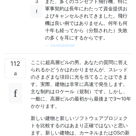
3
また、多くのコンセプト飛行機、特に
軍事契約は長年にわたって資金提供お
よびキャンセルされてきました。飛行
機は良い例ではありません。何年も何
十年も経ってから（分類された）失敗
の多くを耳にするからです。
—
SilverbackNet
ここに超高層ビルの男。あなたの質問に答え
112
られるかどうかはわかりませんが、スレッド
のさまざまな項目に光を当てることはできま
す。実際、建物は非常に高速で発生します。
主な制約はロケール（規制）です。しかし、
一般に、高層ビルの最初から最後まで3〜10年
かかります。
新しい建物と新しいソフトウェアプロジェク
トを比較するのはあまり正確ではないと思い
ます。新しい建物は、カーネルまたはOSの新