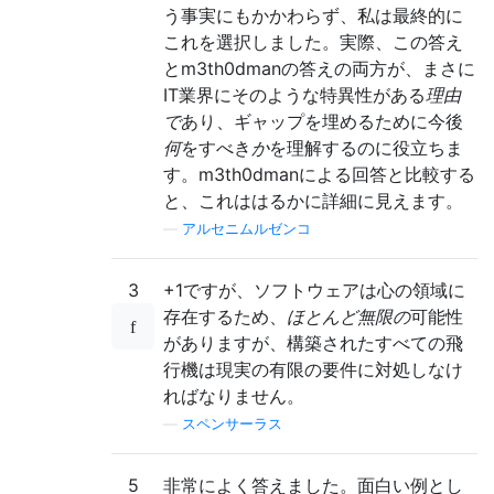
う事実にもかかわらず、私は最終的に
これを選択しました。実際、この答え
とm3th0dmanの答えの両方が、まさに
IT業界にそのような特異性がある
理由
で
あり、ギャップを埋めるために今後
何
をすべき
か
を理解するのに役立ちま
す。m3th0dmanによる回答と比較する
と、これははるかに詳細に見えます。
—
アルセニムルゼンコ
3
+1ですが、ソフトウェアは心の領域に
存在するため、
ほとんど無限の
可能性
がありますが、構築されたすべての飛
行機は現実の有限の要件に対処しなけ
ればなりません。
—
スペンサーラス
5
非常によく答えました。面白い例とし