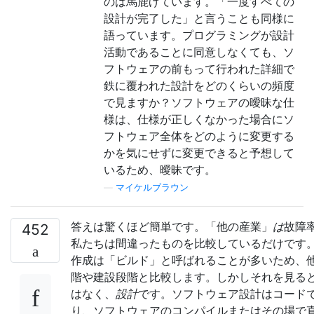
のは馬鹿げています。「一度すべての
設計が完了した」と言うことも同様に
語っています。プログラミングが設計
活動であることに同意しなくても、ソ
フトウェアの前もって行われた詳細で
鉄に覆われた設計をどのくらいの頻度
で見ますか？ソフトウェアの曖昧な仕
様は、仕様が正しくなかった場合にソ
フトウェア全体をどのように変更する
かを気にせずに変更できると予想して
いるため、曖昧です。
—
マイケルブラウン
答えは驚くほど簡単です。「他の産業」
は
故障
452
私たちは間違ったものを比較しているだけです
作成は「ビルド」と呼ばれることが多いため、
階や建設段階と比較します。しかしそれを見る
はなく、
設計
です。ソフトウェア設計はコード
り、ソフトウェアのコンパイルまたはその場で