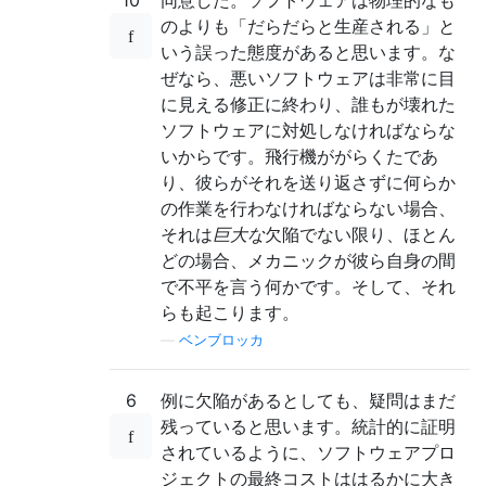
10
同意した。ソフトウェアは物理的なも
のよりも「だらだらと生産される」と
いう誤った態度があると思います。な
ぜなら、悪いソフトウェアは非常に目
に見える修正に終わり、誰もが壊れた
ソフトウェアに対処しなければならな
いからです。飛行機ががらくたであ
り、彼らがそれを送り返さずに何らか
の作業を行わなければならない場合、
それは
巨大な
欠陥でない限り、ほとん
どの場合、メカニックが彼ら自身の間
で不平を言う何かです。そして、それ
らも起こります。
—
ベンブロッカ
6
例に欠陥があるとしても、疑問はまだ
残っていると思います。統計的に証明
されているように、ソフトウェアプロ
ジェクトの最終コストははるかに大き