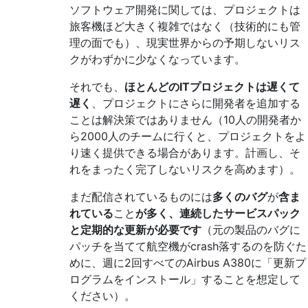
ソフトウェア開発に関しては、プロジェクトは
旅客機ほど大きく複雑ではなく（技術的にも管
理の面でも）、現実世界からの予期しないリス
クがわずかに少なくなっています。
それでも、
ほとんどのITプロジェクトは遅くて
遅く
、プロジェクトにさらに開発者を追加する
ことは解決策ではありません（10人の開発者か
ら2000人のチームに行くと、プロジェクトをよ
り速く提供できる場合があります。計画し、そ
れをまったく完了しないリスクを高めます）。
まだ配信されているものには
多くのバグ
が
含ま
れている
こと
が多く、連続したサービスパック
と定期的な更新が必要です
（元の製品のバグに
パッチを当てて航空機がcrash落するのを防ぐた
めに、週に2回すべてのAirbus A380に「更新プ
ログラムをインストール」することを想定して
ください）。