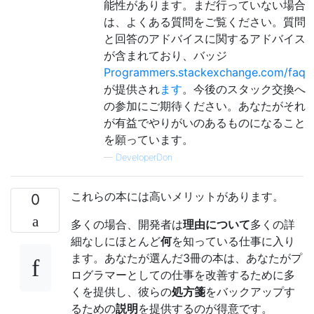
能性があります。まだ行っていない場合
は、よくある質問をご覧ください。質問
と回答のアドバイスに関するアドバイス
が含まれており、バッジ
Programmers.stackexchange.com/faq
が提供され
ます
。今後のスタック交換へ
の参加にご期待ください。あなたがそれ
が有益でやりがいのあるものになること
を願っています。
—
DeveloperDon
これらの本には高いメリットがあります。
0
多くの場合、開発者は
理由について
多くの詳
細なしにほとんど
何
を知っている仕事に入り
ます。あなたが選んだ3冊の本は、あなたがプ
ログラマーとしての仕事を改善するために多
くを提供し、彼らの
処方箋
をバックアップす
るための
説明
を提供するのが得意です。