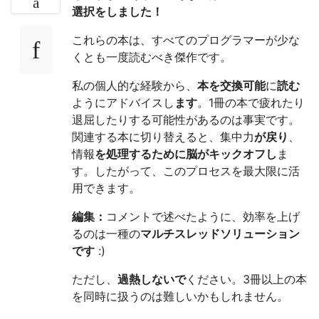
選択をしました！
これらの本は、すべてのプログラマーが少な
くとも一度読むべき傑作です。
私の個人的な経験から、
本を交換可能
に
読む
ようにアドバイスし
ます
。1冊の本で疲れたり
退屈したりする可能性があるのは事実です。
関連する本に切り替えると、集中力
が戻り
、
情報
を処理するために脳がキックオフし
ま
す。したがって、このプロセスを最大限に活
用できます。
編集：
コメントで述べたように、効率を上げ
るのは一種の
マルチスレッドソリューション
です
:)
ただし、
過熱しないで
ください。3冊以上の本
を同時に扱うのは難しいかもしれません。