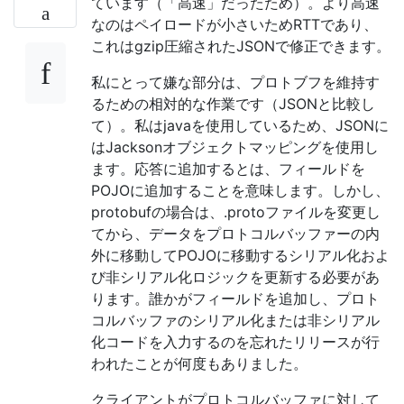
ています（「高速」だったため）。より高速
なのはペイロードが小さいためRTTであり、
これはgzip圧縮されたJSONで修正できます。
私にとって嫌な部分は、プロトブフを維持す
るための相対的な作業です（JSONと比較し
て）。私はjavaを使用しているため、JSONに
はJacksonオブジェクトマッピングを使用し
ます。応答に追加するとは、フィールドを
POJOに追加することを意味します。しかし、
protobufの場合は、.protoファイルを変更し
てから、データをプロトコルバッファーの内
外に移動してPOJOに移動するシリアル化およ
び非シリアル化ロジックを更新する必要があ
ります。誰かがフィールドを追加し、プロト
コルバッファのシリアル化または非シリアル
化コードを入力するのを忘れたリリースが行
われたことが何度もありました。
クライアントがプロトコルバッファに対して