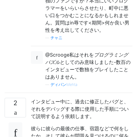
独のファンですか？本当にいいプログ
ラマーをいらいらさせたり、町中に悪
い口をつかむことになるかもしれませ
ん。質問はin辱です<期間>何か良い男
性を考え出してください。
—
チャニ
@Scrooge私はそれを
プログラミング
パズル
としてのみ意味しました-数百の
インタビューで数独をプレイしたこと
はありません。
—
ディパンMehta
インタビュー中に、過去に修正したバグと、
2
それをデバッグする際に使用した手順につい
て説明するよう依頼します。
彼らに彼らの最後の仕事、宿題などで何をし
たか、そして彼らが問題を見つけるのに何を