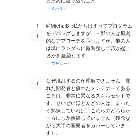
るために絞り込むこと
—
ミハルB.
1
@MichalB .:私たちはすべてプログラム
をデバッグしますが、一部の人は原則
的なアプローチを示しますが、他の人
は単にランダムに微調整し
て何が起こ
るか
を
確認し
ます。
—
マチューM.
なぜ混乱するのか理解できません。優
れた開発者と優れたメンテナーである
ことは、非常に異なるスキルセットで
す。せいぜいほとんどの人は、まった
く熟練していれば、これらのどちらか
一方にしか熟練していません（残念な
がら大半の開発者をカバーしていま
す）。