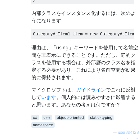
内部クラスをインスタンス化するには、次のよ
うになります
CategoryA
.
Item1
 item 
=
new
CategoryA
.
Item1
理由は、「using」キーワードを使用して名前空
間を非表示にできることです。ただし、静的ク
ラスを使用する場合は、外部層のクラス名を指
定する必要があり、これにより名前空間が効果
的に保持されます。
マイクロソフトは
、ガイドライン
でこれに反対
して
います
。個人的には読みやすさに影響する
と思います。あなたの考えは何ですか？
c#
c++
object-oriented
static-typing
namespace
—
user394128