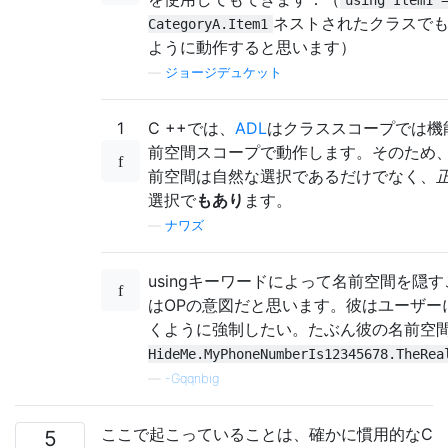
using Item1 
ネストされたクラスで
CategoryA.Item1
ように動作すると思います）
—
ジョージデュケット
1
C ++では、
ADL
はクラススコープでは機
前空間スコープで動作します。そのため、
前空間は自然な選択であるだけでなく、
選択で
もあり
ます。
—
ナワズ
usingキーワードによって名前空間を隠
はOPの意図だと思います。彼はユーザー
くように強制したい。たぶん彼の名前空
HideMe.MyPhoneNumberIs12345678.TheRea
—
-Gqqnbig
ここで起こっていることは、確かに慣用的なC
5