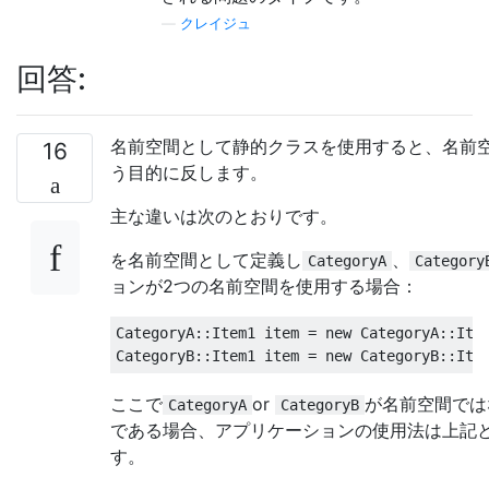
—
クレイジュ
回答:
名前空間として静的クラスを使用すると、名前
16
う目的に反します。
主な違いは次のとおりです。
を名前空間として定義し
、
CategoryA
Category
ョンが2つの名前空間を使用する場合：
CategoryA
::
Item1
 item 
=
new
CategoryA
::
Ite
CategoryB
::
Item1
 item 
=
new
CategoryB
::
Ite
ここで
or
が名前空間では
CategoryA
CategoryB
である場合、アプリケーションの使用法は上記
す。