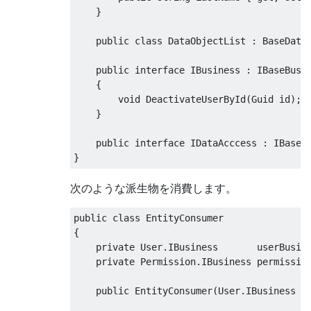
}
}
public
class
DataObjectList
:
BaseData
public
interface
IBusiness
:
IBaseBusi
{
void
DeactivateUserById
(
Guid
 id
);
}
public
interface
IDataAcccess
:
IBaseD
}
次のような派生物を消費します。
public
class
EntityConsumer
{
private
User
.
IBusiness
       userBusin
private
Permission
.
IBusiness
 permissio
public
EntityConsumer
(
User
.
IBusiness
 u