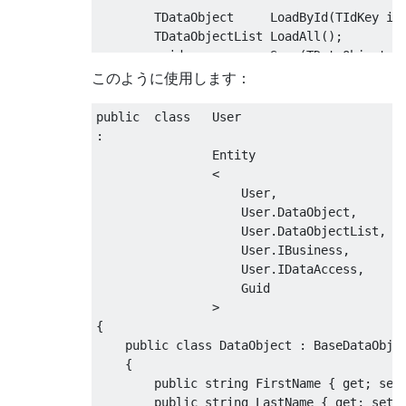
TDataObject
LoadById
(
TIdKey
 id
TDataObjectList
LoadAll
();
void
Save
(
TDataObject
 i
void
Save
(
TDataObjectLi
このように使用します：
void
DeleteById
(
TIdKey
 
bool
Validate
(
TDataObje
public
class
User
bool
Validate
(
TDataObje
:
Entity
}
<
User
,
public
interface
IBaseDataAccess
User
.
DataObject
,
{
User
.
DataObjectList
,
User
.
IBusiness
,
TDataObject
LoadById
(
TIdKey
 id
User
.
IDataAccess
,
TDataObjectList
LoadAll
();
Guid
void
Save
(
TDataObject
 i
>
void
Save
(
TDataObjectLi
{
void
DeleteById
(
TIdKey
 
public
class
DataObject
:
BaseDataObje
{
}
public
string
FirstName
{
get
;
set
public
string
LastName
{
get
;
set
;