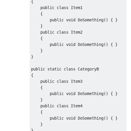
{
public
class
Item1
{
public
void
DoSomething
()
{
}
}
public
class
Item2
{
public
void
DoSomething
()
{
}
}
}
public
static
class
CategoryB
{
public
class
Item3
{
public
void
DoSomething
()
{
}
}
public
class
Item4
{
public
void
DoSomething
()
{
}
}
}