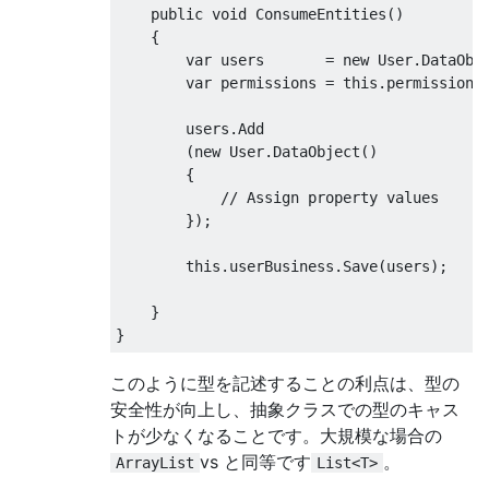
public
void
ConsumeEntities
()
{
var
 users       
=
new
User
.
DataObj
var
 permissions 
=
this
.
permissionB
        users
.
Add
(
new
User
.
DataObject
()
{
// Assign property values
});
this
.
userBusiness
.
Save
(
users
);
}
}
このように型を記述することの利点は、型の
安全性が向上し、抽象クラスでの型のキャス
トが少なくなることです。大規模な場合の
vs と同等です
。
ArrayList
List<T>