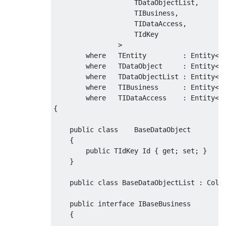
TDataObjectList
,
TIBusiness
,
TIDataAccess
,
TIdKey
>
where
TEntity
:
Entity
<
T
where
TDataObject
:
Entity
<
T
where
TDataObjectList
:
Entity
<
T
where
TIBusiness
:
Entity
<
T
where
TIDataAccess
:
Entity
<
T
{
public
class
BaseDataObject
{
public
TIdKey
Id
{
get
;
set
;
}
}
public
class
BaseDataObjectList
:
Coll
public
interface
IBaseBusiness
{