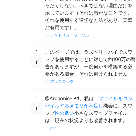
ったくしない」べきではない理由だけを
示しています（それは愚かなことです、
それを使用する適切な方法があり、実際
に
有用です）。
—
アンドリューラーソン
1
このページでは、ラズベリーパイでスワ
ップを使用することに対して約100万の警
告がありますが、一度何かを構築する必
要がある場合、それは避けられません。
—
アルコニック
1
@Archonic-
+1
。私は
、ファイルをコン
パイルするメモリが不足し
機会に。スワ
ップ
性の低い
小さなスワップファイル
は、現在の状況よりも改善されます。
—
jww