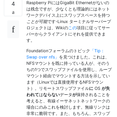
Raspberry PiにはGigaBit Ethernetがないの
4
は残念ですが、少なくとも理論的にはネット
ワークデバイス上にスワップスペースを持つ
ことが可能
です-Linux ターミナルサーバープ
ロジェクトは、Wikiの
この
項目に従ってサー
バーからクライアントにそれを提供できま
す。
Foundationフォーラムのトピック
「Tip：
Swap over nfs」
を見つけました。これは、
NFSマウントを既に持っている人が、そのう
ちの1つでスワップファイルを使用し、ループ
マウント経由でマウントする方法を示してい
ます（Linuxでは直接使用するNFSマウン
ト）。リモートスワップファイル
に
OS
が失
われて
は
ならない
データ
が
保持されることを
考えると、有線イーサネットネットワークの
場合にのみこれを検討します。無線リンクは
非常に脆弱です。また、もちろん、スワップ