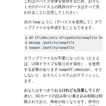
これはデバイス全体を使用するため、おそら
くそのデバイス上の既存のデータはすべて失
われることに注意してください。
次の
ように（デバイスを使用して）スワ
loop
ップファイルを作成することもできます。
$ dd if=/dev/zero of=/path/to/swapfile bs=1
$ mkswap /path/to/swapfile

スワップファイルが不要になったら（たとえ
ば、USBドライブを取り出す場合）、を使用
する必要があります
。そう
swapoff <device>
しないと、おそらくシステムがクラッシュし
ます。
あなたはすべきである
けれども注意してくだ
さい
。SDカードの読み取り/書き込み制限は制
限されており、寿命が短くなります。外付け