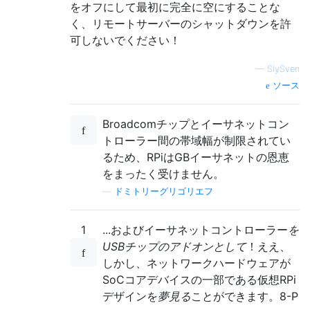
をオフにして最初に完全に空にすることな
く、リモートサーバーのシャットダウンを許
可しないでください！
—
SlySven
ソース
Broadcomチップとイーサネットコン
トローラー間の帯域幅が制限されてい
るため、RPiはGBイーサネットの恩恵
をまったく受けません。
—
ドミトリーグリゴリエフ
1
...およびイーサネットコントローラー
を
USBチップのアドオンとして
！ええ、
しかし、ネットワークハードウェアが
SoCコアデバイスの一部である仮想RPi
デザインを
夢見る
ことができます。8-P