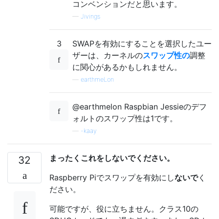
コンベンションだと思います。
—
Jivings
3
SWAPを有効にすることを選択したユー
ザーは、カーネルの
スワップ性の
調整
に関心があるかもしれません。
—
earthmeLon
@earthmelon Raspbian Jessieのデフ
ォルトのスワップ性は1です。
—
-kaay
まったくこれをしないでください。
32
Raspberry Piでスワップを有効にし
ないで
く
ださい。
可能ですが、役に立ちません。クラス10の