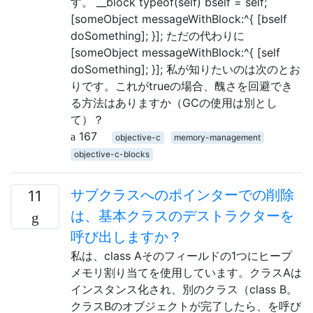
す。 __block typeof(self) bself = self;
[someObject messageWithBlock:^{ [bself
doSomething]; }]; ただの代わりに
[someObject messageWithBlock:^{ [self
doSomething]; }]; 私が知りたいのは次のとお
りです。これがtrueの場合、醜さを回避でき
る方法はありますか（GCの使用は別とし
て）？
167
objective-c
memory-management
objective-c-blocks
サブクラスへのポインターでの削除
11
は、基本クラスのデストラクターを
呼び出しますか？
私は、class Aそのフィールドの1つにヒープ
メモリ割り当てを使用しています。クラスAは
インスタンス化され、別のクラス（class B。
クラスBのオブジェクトが完了したら、を呼び