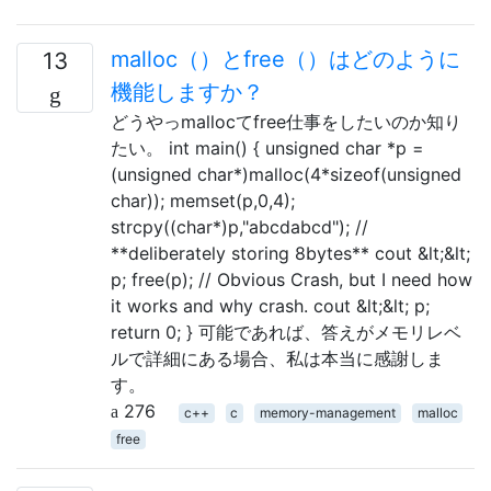
malloc（）とfree（）はどのように
13
機能しますか？
どうやっmallocてfree仕事をしたいのか知り
たい。 int main() { unsigned char *p =
(unsigned char*)malloc(4*sizeof(unsigned
char)); memset(p,0,4);
strcpy((char*)p,"abcdabcd"); //
**deliberately storing 8bytes** cout &lt;&lt;
p; free(p); // Obvious Crash, but I need how
it works and why crash. cout &lt;&lt; p;
return 0; } 可能であれば、答えがメモリレベ
ルで詳細にある場合、私は本当に感謝しま
す。
276
c++
c
memory-management
malloc
free