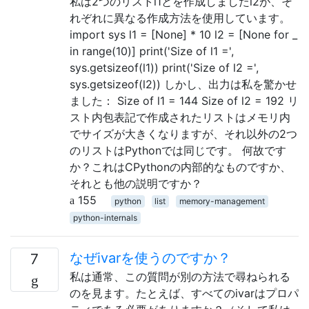
私は2つのリストl1とを作成しましたl2が、そ
れぞれに異なる作成方法を使用しています。
import sys l1 = [None] * 10 l2 = [None for _
in range(10)] print('Size of l1 =',
sys.getsizeof(l1)) print('Size of l2 =',
sys.getsizeof(l2)) しかし、出力は私を驚かせ
ました： Size of l1 = 144 Size of l2 = 192 リ
スト内包表記で作成されたリストはメモリ内
でサイズが大きくなりますが、それ以外の2つ
のリストはPythonでは同じです。 何故です
か？これはCPythonの内部的なものですか、
それとも他の説明ですか？
155
python
list
memory-management
python-internals
なぜivarを使うのですか？
7
私は通常、この質問が別の方法で尋ねられる
のを見ます。たとえば、すべてのivarはプロパ