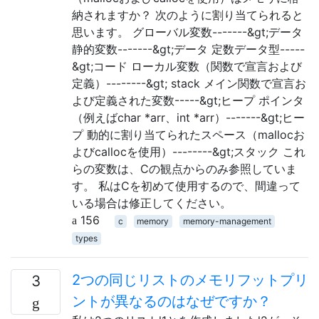
納されますか？ 次のように割り当てられると
思います。 グローバル変数-------&gt;データ
静的変数-------&gt;データ 定数データ型-----
&gt;コード ローカル変数（関数で宣言および
定義）--------&gt; stack メイン関数で宣言お
よび定義された変数-----&gt;ヒープ ポインタ
（例えばchar *arr、int *arr）-------&gt;ヒー
プ 動的に割り当てられたスペース（mallocお
よびcallocを使用）--------&gt;スタック これ
らの変数は、Cの観点からのみ参照していま
す。 私はCを初めて使用するので、間違って
いる場合は修正してください。
156
c
memory
memory-management
types
2つの同じリストのメモリフットプリ
3
ントが異なるのはなぜですか？