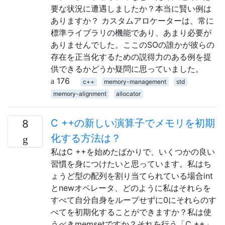
要な状況に遭遇しましたか？本当に賢い例は
ありますか？ カスタムアロケーターは、常に
標準ライブラリの機能であり、あまり必要が
ありませんでした。ここのSOの誰かが彼らの
存在を正当化するための説得力のある例を提
供できるかどうか疑問に思っていました。
176
c++
memory-management
std
memory-alignment
allocator
C ++の新しい演算子でメモリを初期
8
化する方法は？
私はC ++を始めたばかりで、いくつかの良い
習慣を身につけたいと思っています。私はち
ょうど型の配列を割り当てられている場合int
とnewオペレータ、どのように私はそれらを
すべて自分自身をループせずに0にそれらのす
べてを初期化することができますか？私は使
うべきmemsetですか？それを行う「C ++」