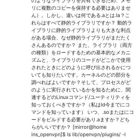
のようなライブラリを共有できるため、メモ
リに複数のコピーを保持する必要はありませ
ん）。しかし、違いは何である.aとは.la？こ
れらはすべて静的ライブラリですか？ 動的ラ
イブラリに静的ライブラリよりも大きな利点
がある場合、なぜ静的ライブラリがまだたく
さんあるのですか？ また、ライブラリ（両方
の種類）をロードするための基本的なメカニ
ズムと、ライブラリのコードがどこかで使用
されたときにどのように呼び出されるかにつ
いても知りたいです。カーネルのどの部分を
調べればよいですか？そして、プロセスがど
のように実行されているかを知るために、関
連するどのLinuxコマンド/ユーティリティを
知っておくべきですか？（私はld今までにコ
マンドを知っています） いつ、.soまたはにコ
ードをビルドする必要があり.aますか？どち
らがいいですか？ [mirror@home
ins_openvpn]$ ls lib/openvpn/plugins/ -l