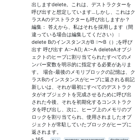
出しますdelete。これは、デストラクターを
呼び出すと想定しています...しかし、これはク
ラスAのデストラクターも呼び出しますか？
編集： 答えから、私はそれを採用します（間
違っている場合は編集してください）：
delete BのインスタンスがB ::〜B（）;を呼び
出す 呼び出す A::~A(); A::~A deleteAオブジ
ェクトのヒープに割り当てられたすべてのメ
ンバー変数を明示的に指定する必要がありま
す。 場合-最後のメモリブロックの記憶は、ク
ラスBのインスタンスがヒープに返される前記
新しいは、それが最初にすべてのデストラク
タがオブジェクトを完成させるために呼び出
された今後、それを初期化するコンストラク
タを呼び出し、次に、ヒープ上のメモリのブ
ロックを割り当てられ、使用されましたオブ
ジェクトが常駐していたブロックがヒープに
返されます。
165
c++
memory-management
destructor