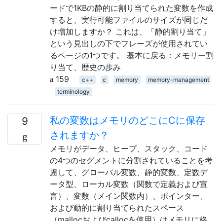
ードで1KBの静的に割り当てられた変数を作成
すると、実行可能ファイルのサイズが同じだ
け増加しますか？ これは、「静的割り当て」
という見出しの下でフレーズが使用されてい
るページの1つです。 基本に戻る：メモリー割
り当て、歴史の歩み
159
c++
c
memory
memory-management
terminology
私の変数はメモリのどこにCに保存
9
されますか？
メモリがデータ、ヒープ、スタック、コード
の4つのセグメントに分割されていることを考
慮して、グローバル変数、静的変数、定数デ
ータ型、ローカル変数（関数で定義および宣
言）、変数（メイン関数内）、ポインター、
および動的に割り当てられたスペース
（mallocおよびcallocを使用）はメモリに格