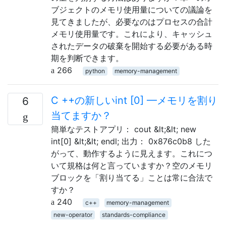
ブジェクトのメモリ使用量についての議論を
見てきましたが、必要なのはプロセスの合計
メモリ使用量です。これにより、キャッシュ
されたデータの破棄を開始する必要がある時
期を判断できます。
266
python
memory-management
C ++の新しいint [0] —メモリを割り
6
当てますか？
簡単なテストアプリ： cout &lt;&lt; new
int[0] &lt;&lt; endl; 出力： 0x876c0b8 した
がって、動作するように見えます。これにつ
いて規格は何と言っていますか？空のメモリ
ブロックを「割り当てる」ことは常に合法で
すか？
240
c++
memory-management
new-operator
standards-compliance