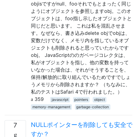
objisですがnull、fooそれでもとまったく同じ
ようにオブジェクトを参照しますobj。このオ
ブジェクトは、foo指し示したオブジェクトと
同じだと思います。 これは私を混乱させま
す。なぜなら、書き込みdelete objでobjは、
変数だけでなく、メモリ内を指しているオブ
ジェクトも削除されると思っていたからです
obj。 JavaScriptののガベージコレクタは、
私がオブジェクトを指し、他の変数を持って
いなかった場合は、それがそうすることを、
保持/解放的に取り組んでいるためですでしょ
うメモリから削除されますか？ （ちなみに、
私のテストはSafari 4で行われました。）
359
javascript
pointers
object
memory-management
garbage-collection
NULLポインターを削除しても安全で
7
すか？