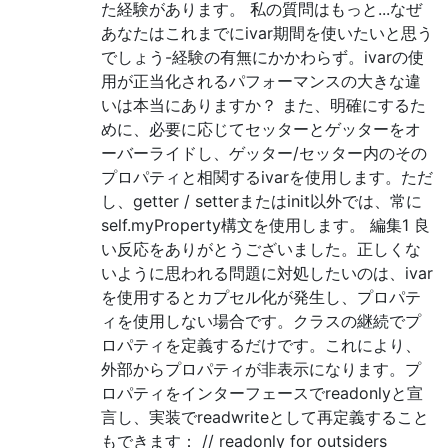
た経験があります。 私の質問はもっと...なぜ
あなたはこれまでにivar期間を使いたいと思う
でしょう-経験の有無にかかわらず。ivarの使
用が正当化されるパフォーマンスの大きな違
いは本当にありますか？ また、明確にするた
めに、必要に応じてセッターとゲッターをオ
ーバーライドし、ゲッター/セッター内のその
プロパティと相関するivarを使用します。ただ
し、getter / setterまたはinit以外では、常に
self.myProperty構文を使用します。 編集1 良
い反応をありがとうございました。正しくな
いように思われる問題に対処したいのは、ivar
を使用するとカプセル化が発生し、プロパテ
ィを使用しない場合です。クラスの継続でプ
ロパティを定義するだけです。これにより、
外部からプロパティが非表示になります。プ
ロパティをインターフェースでreadonlyと宣
言し、実装でreadwriteとして再定義すること
もできます： // readonly for outsiders