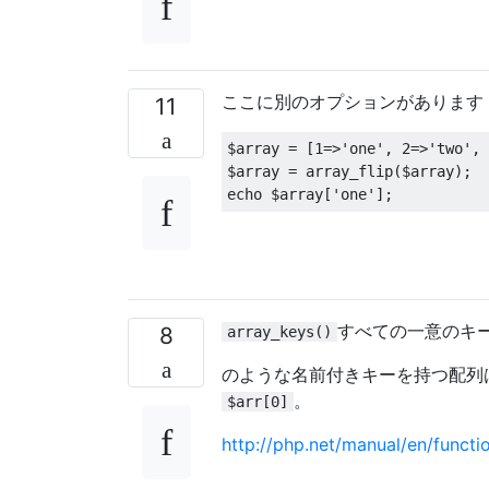
ここに別のオプションがあります
11
$array 
=
[
1
=>
'one'
,
2
=>
'two'
,
$array 
=
 array_flip
(
$array
);
echo $array
[
'one'
];
すべての一意のキ
8
array_keys()
のような名前付きキーを持つ配列
。
$arr[0]
http://php.net/manual/en/functi