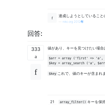
達成しようとしていること
—
nikc.org 2012年
回答:
値があり、キーを見つけたい場合
333
$arr 
=
 array 
(
'first'
=>
'a'
,
$key 
=
 array_search 
(
'a'
,
 $arr
これで、値のキーが含まれ
$key
21
キーを保
array_filter()