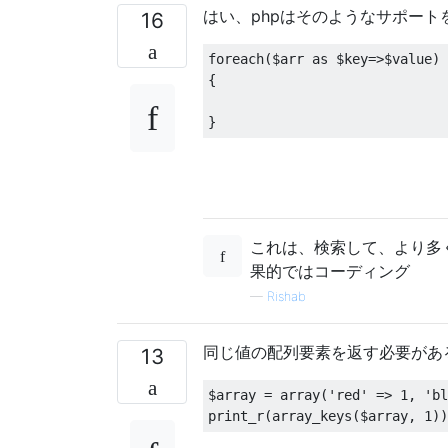
はい、phpはそのようなサポート
16
foreach
(
$arr 
as
 $key
=>
$value
)
{
}
これは、検索して、より多く
果的ではコーディング
—
Rishab
同じ値の配列要素を返す必要があ
13
$array 
=
 array
(
'red'
=>
1
,
'bl
print_r
(
array_keys
(
$array
,
1
))