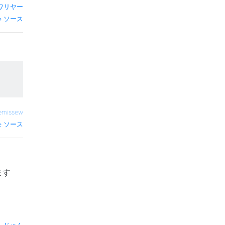
ワリヤー
ソース
emissew
ソース
ます