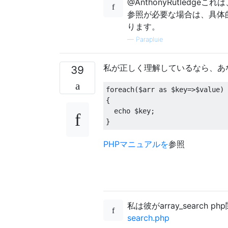
@AnthonyRutled
参照が必要な場合は、具体的
ります。
—
Parapluie
私が正しく理解しているなら、あ
39
foreach
(
$arr 
as
 $key
=>
$value
)
{
  echo $key
;
}
PHPマニュアルを
参照
私は彼がarray_search
search.php