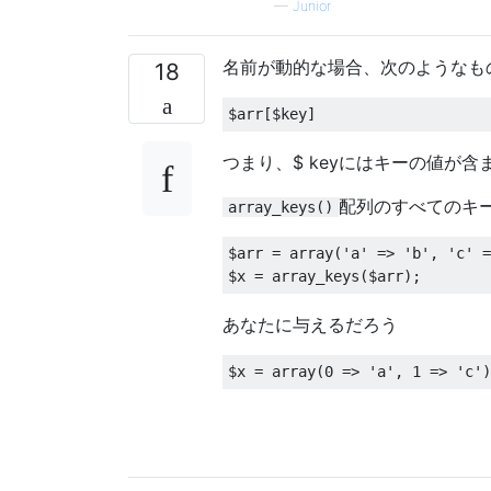
—
Junior
名前が動的な場合、次のようなも
18
$arr
[
$key
]
つまり、$ keyにはキーの値が含
配列のすべてのキ
array_keys()
$arr 
=
 array
(
'a'
=>
'b'
,
'c'
=
$x 
=
 array_keys
(
$arr
);
あなたに与えるだろう
$x 
=
 array
(
0
=>
'a'
,
1
=>
'c'
)