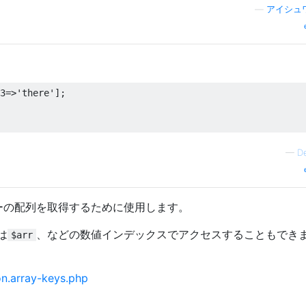
—
アイシュ
3
=>
'there'
];
—
D
ーの配列を取得するために使用します。
は
、などの数値インデックスでアクセスすることもでき
$arr
on.array-keys.php