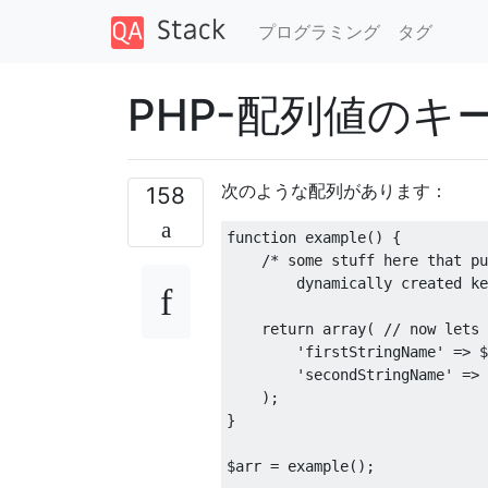
プログラミング
タグ
PHP-配列値のキ
次のような配列があります：
158
function
 example
()
{
/* some stuff here that pu
        dynamically created ke
return
 array
(
// now lets 
'firstStringName'
=>
 $
'secondStringName'
=>
 
);
}
$arr 
=
 example
();