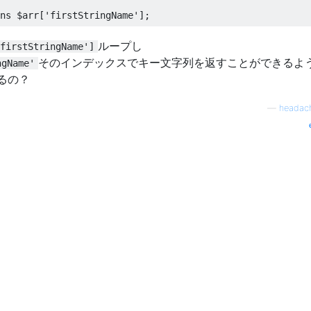
ns $arr['firstStringName'];
ループし
firstStringName']
そのインデックスでキー文字列を返すことができるよ
ngName'
るの？
—
headac