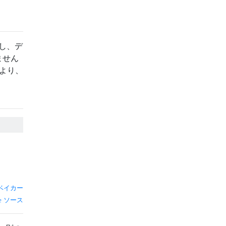
除し、デ
ません
により、
ベイカー
ソース