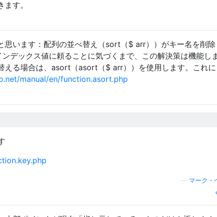
きます。
思います：配列の並べ替え（sort（$ arr））がキー名を削
のインデックス値に頼ることに気づくまで、この解決策は機能し
る場合は、asort（asort（$ arr））を使用します。これ
p.net/manual/en/function.asort.php
す
ction.key.php
—
マーク・