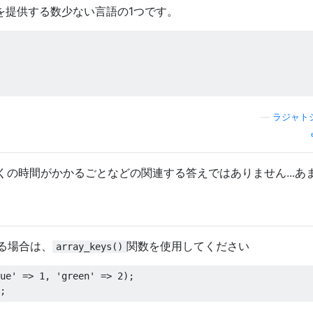
を提供する数少ない言語の1つです。
—
ラジャト
の時間がかかるごとなどの関連する答えではありません...あ
る場合は、
関数を使用してください
array_keys()
ue'
=>
1
,
'green'
=>
2
);
;