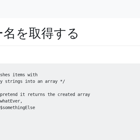
ー名を取得する
shes items with

y strings into an array */
pretend it returns the created array
whatEver
,
$somethingElse
