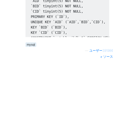
`
AID
`
 tinyint
(
5
)
NOT
NULL
,
`
BID
`
 tinyint
(
5
)
NOT
NULL
,
`
CID
`
 tinyint
(
5
)
NOT
NULL
,
PRIMARY
KEY
(`
ID
`),
UNIQUE
KEY
`
AID
`
(`
AID
`,`
BID
`,`
CID
`),
KEY
`
BID
`
(`
BID
`),
KEY
`
CID
`
(`
CID
`),
CONSTRAINT
`
mytable_ibfk_1
`
FOREIGN
KEY
CONSTRAINT
`
mytable_ibfk_2
`
FOREIGN
KEY
mysql
CONSTRAINT
`
mytable_ibfk_3
`
FOREIGN
KEY
—
ユーザー391986
)
 ENGINE
=
InnoDB
;
ソース
mysql
>
ALTER
TABLE
 mytable 
DROP
INDEX
 AID
;
ERROR 
1553
(
HY000
):
 Cannot 
drop
index
'AID