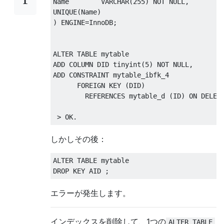
Name        VARCHAR
(
255
)
NOT
NULL
,
UNIQUE
(
Name
)
)
 ENGINE
=
InnoDB
;
ALTER
TABLE
ADD
COLUMN
 DID tinyint
(
5
)
NOT
NULL
,
ADD
CONSTRAINT
 mytable_ibfk_4 

FOREIGN
KEY
(
DID
)
REFERENCES
 mytable_d 
(
ID
)
ON
DELET
>
 OK
.
しかしその後：
ALTER
TABLE
DROP
KEY
 AID 
;
エラーが発生します。
インデックスを削除して、1つの
ALTER TABLE