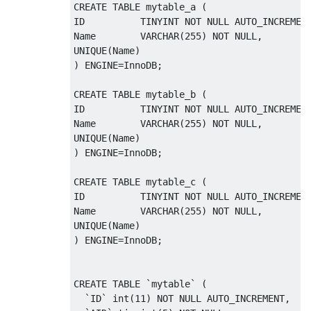
CREATE
TABLE
 mytable_a 
(
ID          TINYINT 
NOT
NULL
 AUTO_INCREMEN
Name        VARCHAR
(
255
)
NOT
NULL
,
UNIQUE
(
Name
)
)
 ENGINE
=
InnoDB
;
CREATE
TABLE
 mytable_b 
(
ID          TINYINT 
NOT
NULL
 AUTO_INCREMEN
Name        VARCHAR
(
255
)
NOT
NULL
,
UNIQUE
(
Name
)
)
 ENGINE
=
InnoDB
;
CREATE
TABLE
 mytable_c 
(
ID          TINYINT 
NOT
NULL
 AUTO_INCREMEN
Name        VARCHAR
(
255
)
NOT
NULL
,
UNIQUE
(
Name
)
)
 ENGINE
=
InnoDB
;
CREATE
TABLE
`
mytable
`
(
`
ID
`
 int
(
11
)
NOT
NULL
 AUTO_INCREMENT
,