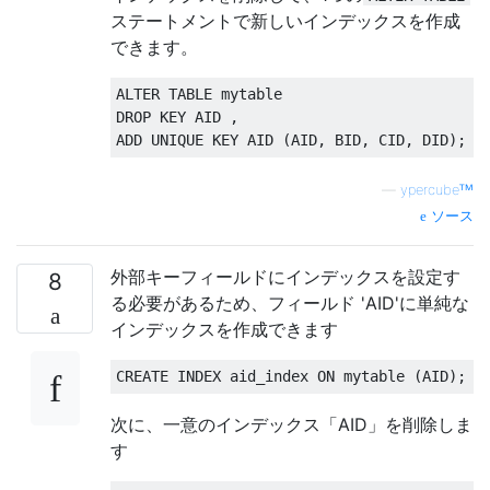
ステートメントで新しいインデックスを作成
できます。
ALTER
TABLE
DROP
KEY
 AID 
,
ADD
UNIQUE
KEY
 AID 
(
AID
,
 BID
,
 CID
,
 DID
);
—
ypercubeᵀᴹ
ソース
外部キーフィールドにインデックスを設定す
8
る必要があるため、フィールド 'AID'に単純な
インデックスを作成できます
CREATE
INDEX
 aid_index 
ON
 mytable 
(
AID
);
次に、一意のインデックス「AID」を削除しま
す