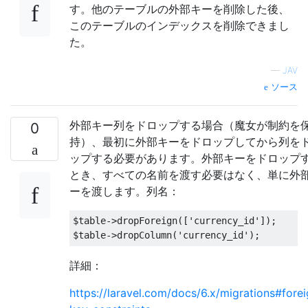
す。他のテーブルの外部キーを削除した後、
このテーブルのインデックスを削除できまし
た。
—
JAV
ソース
外部キー列をドロップする場合（魔女が制約を
0
持）、最初に外部キーをドロップしてから列を
ップする必要があります。外部キーをドロップ
とき、すべての名前を渡す必要はなく、単に外
ーを渡します。列名：
$
table-
>
dropForeign
([
'currency_id'
]);
$
table-
>
dropColumn
(
'currency_id'
);
詳細：
https://laravel.com/docs/6.x/migrations#forei