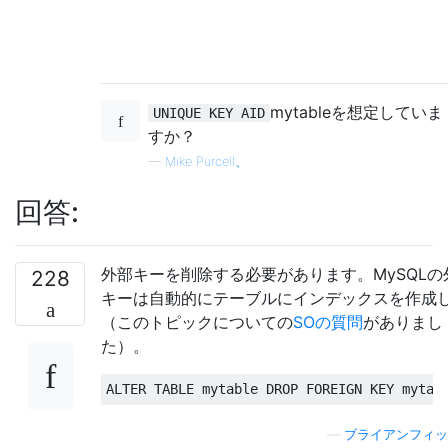
mytableを想定していま
UNIQUE KEY AID
すか？
—
Mike Purcell、
回答:
外部キーを削除する必要があります。MySQLの
228
キーは自動的にテーブルにインデックスを作成
（このトピックについての
SOの質問
がありまし
た）。
ALTER
TABLE
 mytable 
DROP
FOREIGN
KEY
 mytab
—
ブライアンフィッ