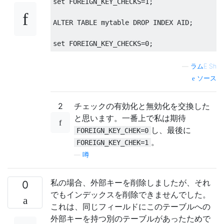
set
 FOREIGN_KEY_CHECKS
=
1
;
ALTER
TABLE
 mytable 
DROP
INDEX
 AID
;
set
 FOREIGN_KEY_CHECKS
=
0
;
—
ラムE Sh
ソース
2
チェックの有効化と無効化を交換した
と思います。一番上で私は期待
し、最後に
FOREIGN_KEY_CHEK=0
。
FOREIGN_KEY_CHEK=1
—
噂
私の場合、外部キーを削除しましたが、それ
0
でもインデックスを削除できませんでした。
これは、同じフィールドにこのテーブルへの
外部キーを持つ別のテーブルがあったためで