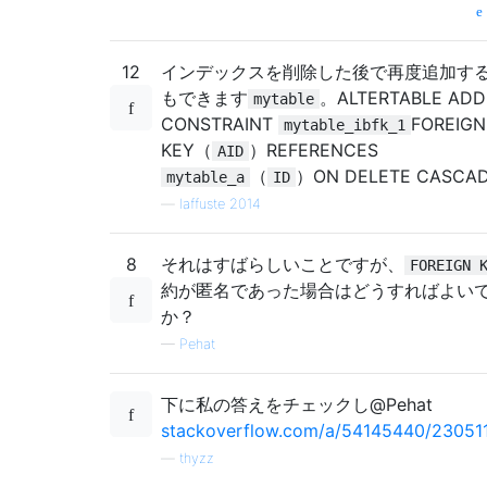
12
インデックスを削除した後で再度追加す
もできます
。ALTERTABLE ADD
mytable
CONSTRAINT
FOREIGN
mytable_ibfk_1
KEY（
）REFERENCES
AID
（
）ON DELETE CASCAD
mytable_a
ID
—
laffuste 2014
8
それはすばらしいことですが、
FOREIGN 
約が匿名であった場合はどうすればよい
か？
—
Pehat
下に私の答えをチェックし@Pehat
stackoverflow.com/a/54145440/23051
—
thyzz