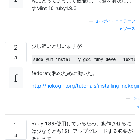
私にとってはうまく機能し、問題を解決しま
すMint 16 ruby​​1.9.3
—
セルゲイ・ニコラエフ
ソース
少し遅いと思いますが
2
sudo yum install 
-
y gcc ruby
-
devel libxml2
fedoraで私のために働いた。
http://nokogiri.org/tutorials/installing_nokogir
—
JGut
Ruby 1.8を使用しているため、動作させるに
1
は少なくとも1.9にアップグレードする必要が
あります。