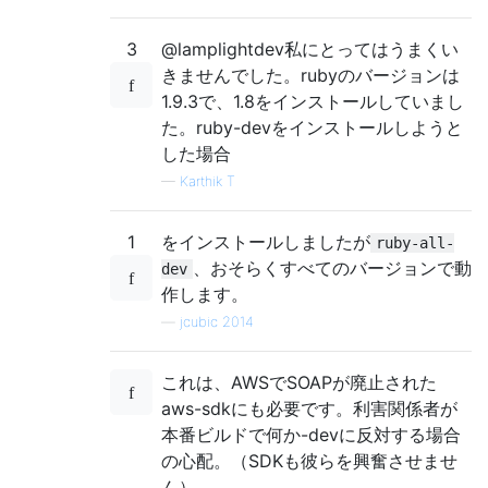
3
@lamplightdev私にとってはうまくい
きませんでした。rubyのバージョンは
1.9.3で、1.8をインストールしていまし
た。ruby-devをインストールしようと
した場合
—
Karthik T
1
をインストールしましたが
ruby-all-
、おそらくすべてのバージョンで動
dev
作します。
—
jcubic 2014
これは、AWSでSOAPが廃止された
aws-sdkにも必要です。利害関係者が
本番ビルドで何か-devに反対する場合
の心配。（SDKも彼らを興奮させませ
ん）。