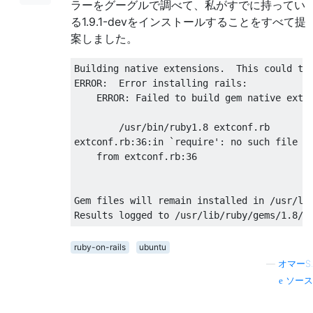
ラーをグーグルで調べて、私がすでに持ってい
る1.9.1-devをインストールすることをすべて提
案しました。
Building
native
 extensions
.
This
 could ta
ERROR
:
Error
 installing rails
:
    ERROR
:
Failed
 to build gem 
native
 exte
/
usr
/
bin
/
ruby1
.
8
 extconf
.
rb

extconf
.
rb
:
36
:
in
`require': no such file to
    from extconf.rb:36

Gem files will remain installed in /usr/lib
Results logged to /usr/lib/ruby/gems/1.8/g
ruby-on-rails
ubuntu
—
オマーS.
ソース