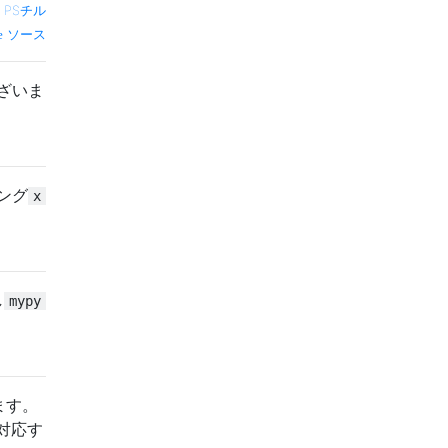
—
PSチル
ソース
ざいま
ング
x
し
mypy
ます。
対応す