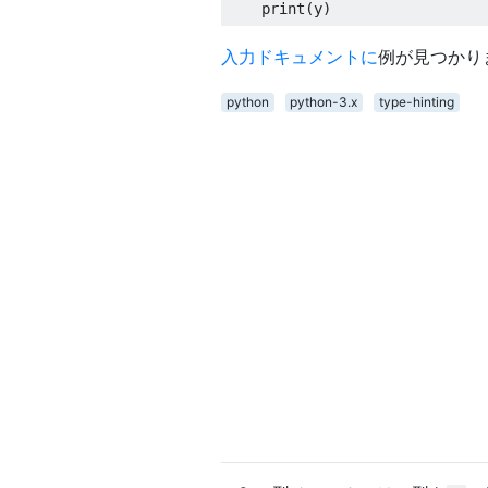
print
(
y
)
入力ドキュメントに
例が見つかり
python
python-3.x
type-hinting