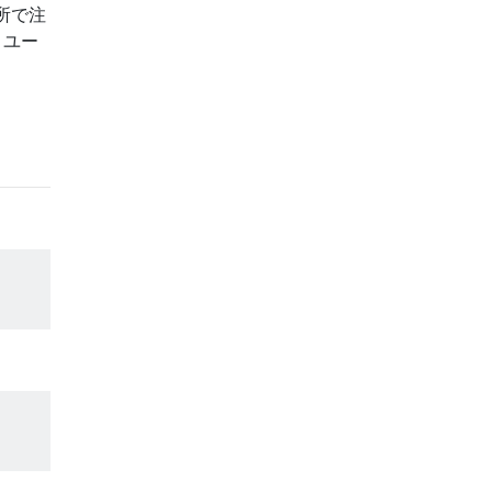
所で注
、ユー