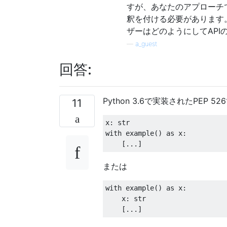
すが、あなたのアプローチ
釈を付ける必要があります
ザーはどのようにしてAPI
—
a_guest
回答:
Python 3.6で実装されたPE
11
x
:
 str
with
 example
()
as
 x
:
[...]
または
with
 example
()
as
 x
:
    x
:
 str
[...]