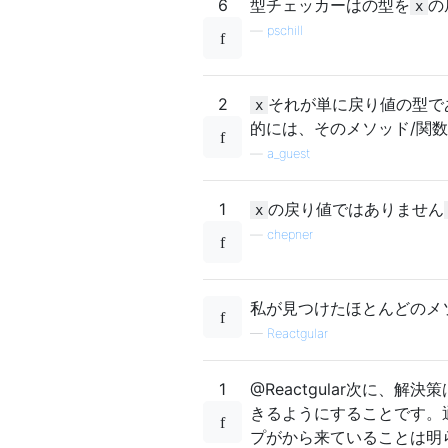
6
型チェッカーはの型を
の
x
—
pschill
2
それが単に戻り値の型で
x
的には、そのメソッド/関
—
a_guest
1
の戻り値ではありません
x
—
chepner
私が見つけたほとんどのメ
—
Reactgular
1
@Reactgular次に、解
きるようにすることです。
プがから来ていることは明