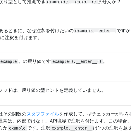
戻り型として推測でき
ませんか？
example().__enter__()
あるときに、なぜ注釈を付けたいの
ですか
example.__enter__
数に注釈を付けます。
。の戻り値です
。
example
example().__enter__()
ソッドは、戻り値の型ヒントを定義していません。
決策はその関数の
スタブファイル
を作成して、型チェッカーが型を
通常は、内部ではなく、API境界で注釈を付けます。この場合
らか
です。注釈
は1つの注釈を意
example
example.__enter__