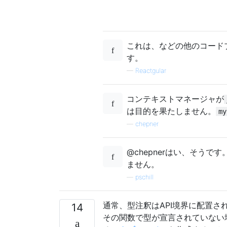
これは、などの他のコード
す。
—
Reactgular
コンテキストマネージャが
は目的を果たしません。
my
—
chepner
@chepnerはい、そうです
ません。
—
pschill
通常、型注釈はAPI境界に配置
14
その関数で型が宣言されていない