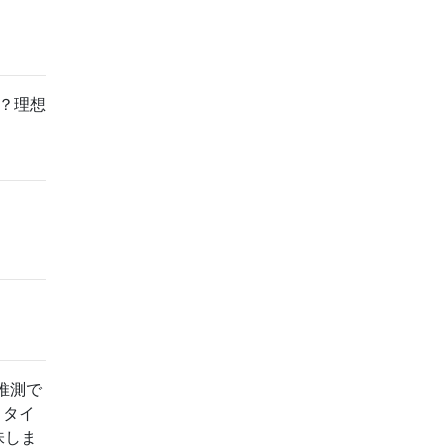
？理想
推測で
、タイ
味しま