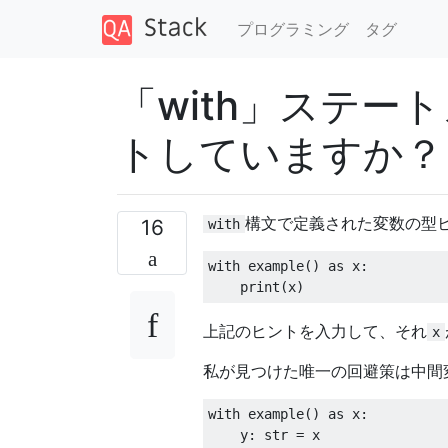
プログラミング
タグ
「with」ステ
トしていますか？
構文で定義された変数の型
16
with
with
 example
()
as
 x
:
print
(
x
)
上記のヒントを入力して、それ
x
私が見つけた唯一の回避策は中間
with
 example
()
as
 x
:
    y
:
 str 
=
 x