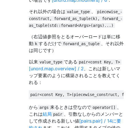
それ以外の場合は
、
value_­type
piecewise_­
construct, forward_­as_­tuple(k), forward_­
as_­tuple(std​::​forward<Args>(args)...)
（右辺値参照をとるオーバーロードは単に移
動
するだけで
、それ以外
k
forward_­as_­tuple
は同じです）
以来
である
value_type
pair<const Key, T>
[unord.map.overview] / 2
、これは新しいマ
ップ要素のように構築されることを教えてく
れる：
pair
<
const
Key
,
 T
>(
piecewise_
construct
,
 fo
から
来るときは空なので
、
args
operator[]
これは
結局
、引数なしからのメンバーと
pair
して作成される新しい値
[pairs.pair] / 14に要
約され
ます
。
これは、使用するタイプの値の