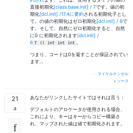
直接初期化
[class.base.init] / 7
です。値の初
期化
[dcl.init] /17.4に要約
される初期化子とし
て。の値の初期化はゼロ初期化
[dcl.init] / 8
で
す。そして、自然にゼロ初期化すると、自然
に0 に初期化されます
[dcl.init] /
6
。
T
()
int
int
int
つまり、コードは0を返すことが保証されてい
ます…
—
マイケルケンゼル
ソース
あなたがリンクしたサイトではそれは言う：
21
デフォルトのアロケータが使用される場合、
これにより、キーはキーからコピー構築さ
れ、マップされた値は値で初期化されます。