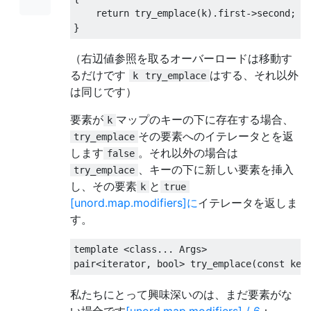
return
 try_
emplace
(
k
).
first
->
second
;
}
（右辺値参照を取るオーバーロードは移動す
るだけです
はする、それ以外
k
try_emplace
は同じです）
要素が
マップのキーの下に存在する場合、
k
その要素へのイテレータとを返
try_emplace
します
。それ以外の場合は
false
、キーの下に新しい要素を挿入
try_emplace
し、その要素
と
k
true
[unord.map.modifiers]に
イテレータを返しま
す。
template
<
class
...
Args
>
pair
<
iterator
,
bool
>
 try_emplace
(
const
 key
私たちにとって興味深いのは、まだ要素がな
い場合です
[unord.map.modifiers] / 6
：