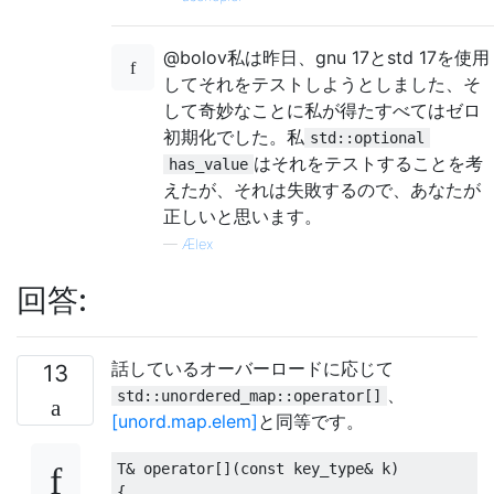
@bolov私は昨日、gnu 17とstd 17を使用
してそれをテストしようとしました、そ
して奇妙なことに私が得たすべてはゼロ
初期化でした。私
std::optional
はそれをテストすることを考
has_value
えたが、それは失敗するので、あなたが
正しいと思います。
—
Ælex
回答:
話しているオーバーロードに応じて
13
、
std::unordered_map::operator[]
[unord.map.elem]
と同等です。
T
&
operator
[](
const
 key_type
&
 k
)
{