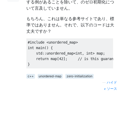
する例があることを除いて、のゼロ初期化につ
いて言及していません。
もちろん、これは単なる参考サイトであり、標
準ではありません。それで、以下のコードは大
丈夫ですか？
#include
<unordered_map>
int
 main
()
{
    std
::
unordered_map
<
int
,
int
>
map
;
return
map
[
42
];
// is this guarant
}
c++
unordered-map
zero-initialization
—
ハイド
ソース