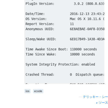
PlugIn
Version
:
3.0
.
2
(
800.0
.
63
)
Date
/
Time
:
2016
-
12
-
13
23
:
43
:
25
OS 
Version
:
Mac
 OS X 
10.11
.
6
(
1
Report
Version
:
11
Anonymous
 UUID
:
6E8AEBAE
-
0AF8
-
D350
-
Sleep
/
Wake
 UUID
:
6E017B49
-
1A38
-
4D3A
-
Time
Awake
Since
Boot
:
110000
Time
Since
Wake
:
10000
 seconds

System
Integrity
Protection
:
 enabled

Crashed
Thread
:
0
Dispatch
 queue
:
 
Exception
Type
:
        EXC_BAD_ACCESS 
(
SIG
Exception
Codes
:
ios
xcode
Exception
Note
:
        EXC_CORPSE_NOTIFY

—
テリッキー・シー
ソース
Application
Specific
Information
: