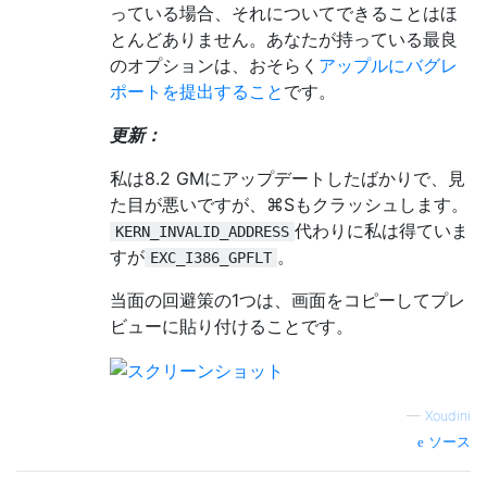
っている場合、それについてできることはほ
1
   libsystem_pthread
.
dylib         
0x0000
とんどありません。あなたが持っている最良
2
   libsystem_pthread
.
dylib         
0x0000
のオプションは、おそらく
アップルにバグレ
Thread
4
:
ポートを提出すること
です。
0
   libsystem_kernel
.
dylib          
0x0000
1
   libsystem_pthread
.
dylib         
0x0000
更新：
2
   libsystem_pthread
.
dylib         
0x0000
私は8.2 GMにアップデートしたばかりで、見
Thread
5
:
た目が悪いですが、⌘Sもクラッシュします。
0
   libsystem_kernel
.
dylib          
0x0000
代わりに私は得ていま
KERN_INVALID_ADDRESS
1
   libsystem_pthread
.
dylib         
0x0000
すが
。
EXC_I386_GPFLT
2
   libsystem_pthread
.
dylib         
0x0000
当面の回避策の1つは、画面をコピーしてプレ
Thread
6
:
ビューに貼り付けることです。
0
   libsystem_kernel
.
dylib          
0x0000
1
   libsystem_pthread
.
dylib         
0x0000
2
   libsystem_pthread
.
dylib         
0x0000
—
Xoudini
Thread
7
:
ソース
0
   libsystem_kernel
.
dylib          
0x0000
1
   libsystem_pthread
.
dylib         
0x0000