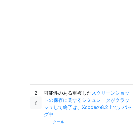
Performing
@selector
(
saveScreenShot
:)
from
Thread
0
Crashed
::
Dispatch
 queue
:
 com
.
app
0
   libobjc
.
A
.
dylib                 
0x0000
1
   libobjc
.
A
.
dylib                 
0x0000
2
   libsystem_blocks
.
dylib          
0x0000
3
   com
.
apple
.
Foundation
0x0000
4
   libsystem_blocks
.
dylib          
0x0000
5
   libswiftFoundation
.
dylib        
0x0000
6
   com
.
apple
.
Foundation
0x0000
7
   com
.
apple
.
iphonesimulator       
0x0000
8
   com
.
apple
.
iphonesimulator       
0x0000
9
   libsystem_trace
.
dylib           
0x0000
10
  com
.
apple
.
AppKit
0x0000
11
  com
.
apple
.
AppKit
0x0000
2
可能性のある重複した
スクリーンショッ
12
  com
.
apple
.
AppKit
0x0000
トの保存に関するシミュレータがクラッ
13
  libsystem_trace
.
dylib           
0x0000
シュして終了は、Xcodeの8.2上でデバッ
14
  com
.
apple
.
AppKit
0x0000
グ中
15
  com
.
apple
.
AppKit
0x0000
16
  com
.
apple
.
AppKit
0x0000
—
・クール
17
  com
.
apple
.
iphonesimulator       
0x0000