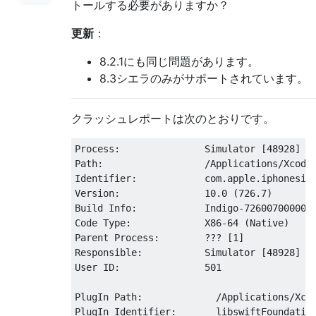
トールする必要がありますか？
更新
：
8.2.1にも同じ問題があります。
8.3シエラのみがサポートされています。
クラッシュレポートは次のとおりです。
Process
:
Simulator
[
48928
]
Path
:
/Applications/
Xcode
Identifier
:
            com
.
apple
.
Version
:
10.0
(
726.7
)
Build
Info
:
Indigo
-
726007000000
Code
Type
:
             X86
-
64
(
Native
)
Parent
Process
:
???
[
1
]
Responsible
:
Simulator
[
48928
]
User
 ID
:
501
PlugIn
Path
:
/Applications/
Xco
PlugIn
Identifier
:
       libswiftFoundatio