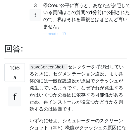
18
  com
.
apple
.
AppKit
0x0000
3
@Cœur公平に言うと、あなたが参照して
19
  com
.
apple
.
AppKit
0x0000
いる質問はこの質問の
1分
前に公開された
20
  libdyld
.
dylib                   
0x0000
ので、私はそれを重複とはほとんど言い
Thread
1
::
Dispatch
 queue
:
 com
.
apple
.
libdi
ません。
0
   libsystem_kernel
.
dylib          
0x0000
—
xoudini '19
1
   libdispatch
.
dylib               
0x0000
2
   libdispatch
.
dylib               
0x0000
回答:
Thread
2
::
 com
.
apple
.
NSEventThread
0
   libsystem_kernel
.
dylib          
0x0000
セレクターを呼び出してい
106
saveScreenShot:
1
   libsystem_kernel
.
dylib          
0x0000
るときに、セグメンテーション違反、より具
2
   com
.
apple
.
CoreFoundation
0x0000
体的には一般保護違反が原因でクラッシュが
3
   com
.
apple
.
CoreFoundation
0x0000
4
   com
.
apple
.
CoreFoundation
0x0000
発生しているようです。なぜそれが発生する
5
   com
.
apple
.
AppKit
0x0000
かはいくつかの要因に依存する可能性がある
6
   libsystem_pthread
.
dylib         
0x0000
ため、再インストールが役立つかどうかを判
7
   libsystem_pthread
.
dylib         
0x0000
断するのは困難です。
8
   libsystem_pthread
.
dylib         
0x0000
いずれにせよ、シミュレーターのスクリーン
Thread
3
:
ショット（⌘S）機能がクラッシュの原因にな
0
   libsystem_kernel
.
dylib          
0x0000