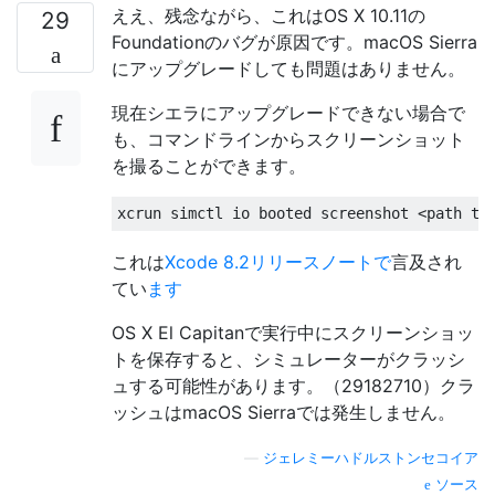
2
   libsystem_pthread
.
dylib         
0x0000
ええ、残念ながら、これはOS X 10.11の
29
Foundationのバグが原因です。macOS Sierra
Thread
0
 crashed 
with
 X86 
Thread
State
(
64
にアップグレードしても問題はありません。
  rax
:
0x00007fff6382b2c0
  rbx
:
0x00007fff
  rdi
:
0x00007fff6384ce48
  rsi
:
0x00007fff
現在シエラにアップグレードできない場合で
   r8
:
0x0000000000000000
   r9
:
0x00000000
も、コマンドラインからスクリーンショット
  r12
:
0x00007fff976efa45
  r13
:
0x00000000
を撮ることができます。
  rip
:
0x00007fff946adcdc
  rfl
:
0x00000000
xcrun simctl io booted screenshot 
<
path to
これは
Xcode 8.2リリースノートで
言及され
てい
ます
OS X El Capitanで実行中にスクリーンショッ
トを保存すると、シミュレーターがクラッシ
ュする可能性があります。（29182710）クラ
ッシュはmacOS Sierraでは発生しません。
—
ジェレミーハドルストンセコイア
ソース