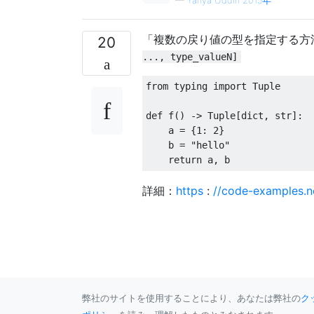
—
Yahya Uddin 2015年
「複数の戻り値の型を指定する方
20
..., type_valueN]
from
 typing 
import
Tuple
def
 f
()
->
Tuple
[
dict
,
 str
]:
    a 
=
{
1
:
2
}
    b 
=
"hello"
return
 a
,
 b
詳細：
https
:
//code-examples.n
弊社のサイトを使用することにより、あなたは弊社の
ク