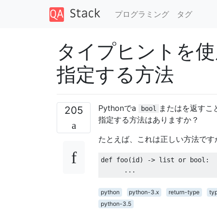
プログラミング
タグ
タイプヒントを使
指定する方法
Pythonでa
またはを返すこ
205
bool
指定する方法はありますか？
たとえば、これは正しい方法です
def
 foo
(
id
)
->
 list 
or
 bool
:
...
python
python-3.x
return-type
ty
python-3.5