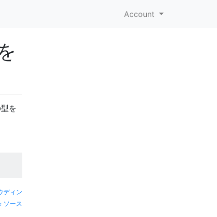
Account
を
の型を
ウディン
ソース