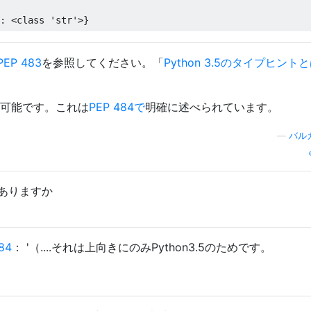
:
<
class
'str'
>}
PEP 483
を参照してください。「
Python 3.5のタイプヒント
可能です。これは
PEP 484で
明確に述べられています。
—
バル
のはありますか
84
： '（....それは上向きにのみPython3.5のためです。