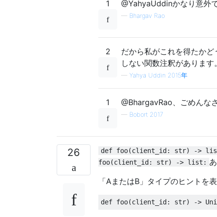
1
@YahyaUddinかなり意
—
Bhargav Rao
2
だから私がこれを得たかどう
しない関数注釈があります。
—
Yahya Uddin 2015年
1
@BhargavRao、ご
—
Bobort 2017
26
def foo(client_id: str) -> lis
あ
foo(client_id: str) -> list:
「AまたはB」タイプのヒントを
def
 foo
(
client_id
:
 str
)
->
Uni