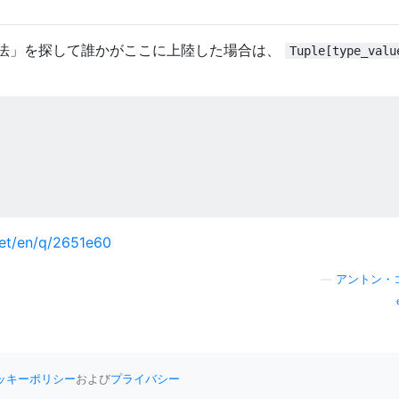
法」を探して誰かがここに上陸した場合は、
Tuple[type_valu
et/en/q/2651e60
—
アントン・
ッキーポリシー
および
プライバシー