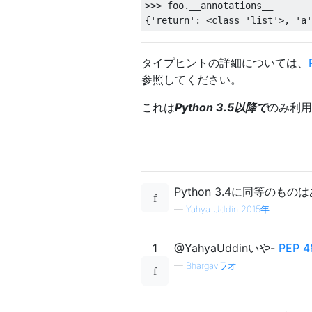
>>>
 foo
.
{
'return'
:
<
class
'list'
>,
'a'
タイプヒントの詳細については、
参照してください。
これは
Python 3.5以降で
のみ利用
Python 3.4に同等のも
—
Yahya Uddin 2015年
1
@YahyaUddinいや-
PEP 4
—
Bhargavラオ