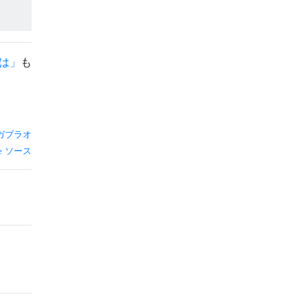
とは」
も
ガブラオ
ソース