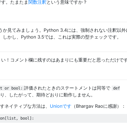
外です。たまたま
関数注釈
という意味ですか？
か見てみましょう。Python 3.4には、強制されない注釈以
しかし、Python 3.5では、これは実際の型チェックです。
めんなさい！コメント欄に残すのはあまりにも重要だと思っただけで
評価されたときのステートメントは同等で
t or bool:
def
り、したがって、期待どおりに動作しません。
表すネイティブな方法は、
Unionです
（Bhargav Raoに感謝）：
on
[
list
,
 bool
]: