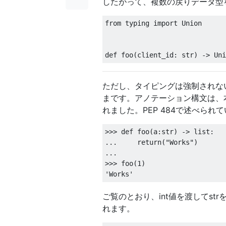
したがって、複数の戻りデータ型
from
 typing 
import
Union
def
 foo
(
client_id
:
 str
)
->
Uni
ただし、タイピングは強制されない
まです。アノテーション構文は、
れました。PEP 484で述べら
>>>
def
 foo
(
a
:
str
)
->
 list
:
...
return
(
"Works"
)
...
>>>
 foo
(
1
)
'Works'
ご覧のとおり、int値を渡してst
れます。