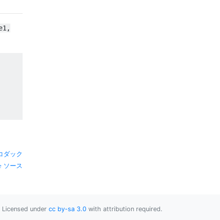
e1,
コダック
ソース
Licensed under
cc by-sa 3.0
with attribution required.