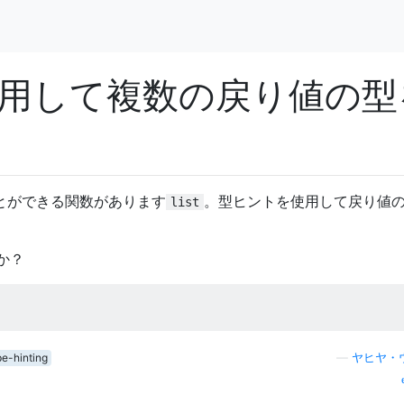
用して複数の戻り値の型
とができる関数があります
。型ヒントを使用して戻り値
list
か？
pe-hinting
—
ヤヒヤ・