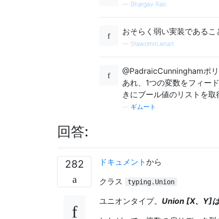
—
Bhargav Rao
おそらく弱い実装であるこ
—
SławomirLenart
@PadraicCunnin
あれ、1つの変数をフィー
きにブール値のリストを取
—
ギムート
回答:
ドキュメント
から
282
クラス
typing.Union
ユニオンタイプ。
Union [X、