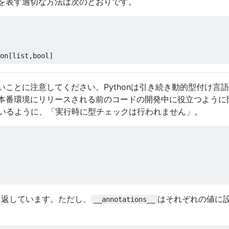
を表す適切な方法は次のとおりです。
on
[
list
,
bool
]
ことに注意してください。Pythonは引き続き動的型付け言
本番環境にリリースされる前のコードの開発中に役立つように
れているように、「実行時に型チェックは行われません」。
rを返しています。ただし、
はそれぞれの値に
__annotations__