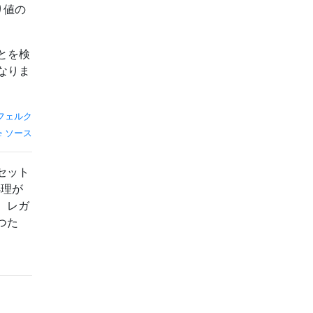
り値の
とを検
なりま
フェルク
ソース
セット
処理が
、レガ
つた