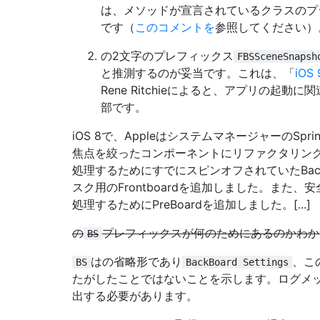
は、メソッドが宣言されているクラスのプ
です（
このコメントを
参照してください）
の2文字のプレフィックス
FBSSceneSnapsh
と推測するのが妥当です。これは、「
iO
Rene Ritchieによると、アプリの起
部です。
iOS 8で、AppleはシステムマネージャーのSpr
焦点を絞ったコンポーネントにリファクタリン
処理するためにすでにスピンオフされていたBac
スク用のFrontboardを追加しました。また
処理するためにPreBoardを追加しました。[...]
の
プレフィックスが何のためにあるのかわか
BS
はの省略形であり
、こ
BS
BackBoard Settings
たがしたことではないことを示します。ログメ
出する必要があります。