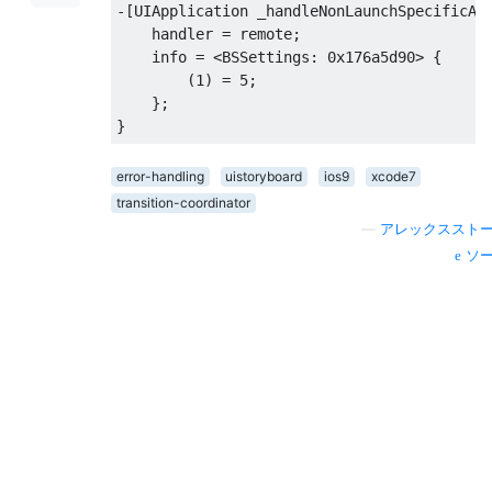
-[UIApplication _handleNonLaunchSpecificAct
    handler = remote;

    info = <BSSettings: 0x176a5d90> {

        (1) = 5;

    };

error-handling
uistoryboard
ios9
xcode7
transition-coordinator
—
アレックススト
ソ