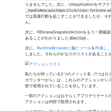
りませんでした。次に、UIApplicationを
_handleNonLaunchSpecificActions:forScene:w
では直接行動を起こすことができましたが、そ
ん。
次に、FBSceneSnapshotActionをも
あることがわかりました
。
BSAction
次に、
RuntimeBrowserに
似
たツール
を
作成し
、
しました。それらのかなりのリストがあること
私たちが持っている2つのメソッド名（1つはロ
カウンターから）は、これらのアクションがシ
部で使用されていることを示しています。
一部のアクションはおそらくアプリデリゲート
アクションは内部で処理されます。