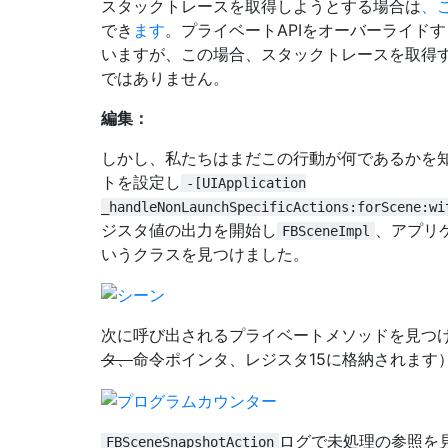
スタックトレースを取得しようとする場合は
、
でき
ます
。プライベートAPIをオーバーライド
いますが、この場合、スタックトレースを取得
ではありません。
編集：
しかし、私たちはまだこの行動が何であるかを
トを設定し
-[UIApplication
_handleNonLaunchSpecificActions:forScene:wi
ジスタ値の出力を開始し
、アプリ
FBSceneImpl
いうクラスを見つけました。
次に呼び出されるプライベートメソッドを見つ
タ、
命令ポインタ、レジスタ15に格納されます
ログで未処理の参照を
FBSceneSnapshotAction