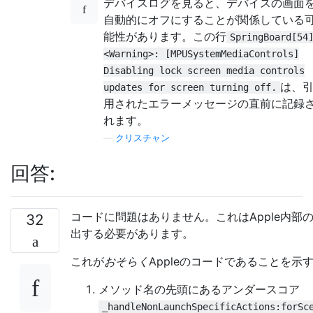
デバイスログを見ると、デバイスの画面
自動的にオフにすることが関係している
能性があります。この行
SpringBoard[54
<Warning>: [MPUSystemMediaControls]
Disabling lock screen media controls
は、
updates for screen turning off.
用されたエラーメッセージの直前に記録
れます。
—
クリスチャン
回答:
コードに問題はありません。これはApple内
32
出する必要があります。
これが
おそらく
Appleのコードであることを示
メソッド名の先頭にあるアンダースコア
_handleNonLaunchSpecificActions:forSc