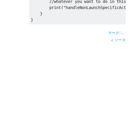
        //whatever you want to do in this c
        print("handleNonLaunchSpecificActio
    }

—
マークD。
ソース