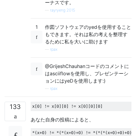
ーナスです。
—
rayryeng 2015
1
作図ソフトウェアのyedを使用すること
もできます。それは私の考えを整理す
るために私を大いに助けます
—
rpax
@GrijeshChauhanコードのコメントに
はasciiflowを使用し、プレゼンテーシ
ョンにはyeDを使用します:)
—
rpax
133
x
[
0
]
!=
 x
[
0
][
0
]
!=
 x
[
0
][
0
][
0
]
あなた自身の投稿によると、
*(
x
+
0
)
!=
*(*(
x
+
0
)+
0
)
!=
*(*(*(
x
+
0
)+
0
)+
0
)`