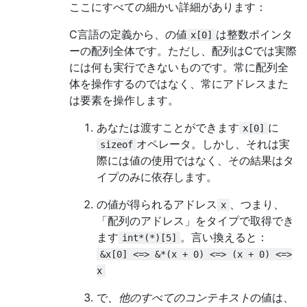
ここにすべての細かい詳細があります：
C言語の定義から、の値
は整数ポインタ
x[0]
ーの配列全体です。ただし、配列はCでは実際
には何も実行できないものです。常に配列全
体を操作するのではなく、常にアドレスまた
は要素を操作します。
あなたは渡すことができます
に
x[0]
オペレータ。しかし、それは実
sizeof
際には値の使用ではなく、その結果はタ
イプのみに依存します。
の値が得られるアドレス
、つまり、
x
「配列のアドレス」をタイプで取得でき
ます
。言い換えると：
int*(*)[5]
&x[0] <=> &*(x + 0) <=> (x + 0) <=>
x
で
、他のすべてのコンテキスト
の値は、