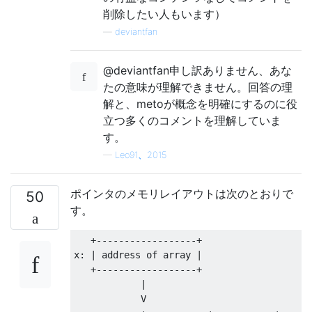
削除したい人もいます）
—
deviantfan
@deviantfan申し訳ありません、あな
たの意味が理解できません。回答の理
解と、metoが概念を明確にするのに役
立つ多くのコメントを理解していま
す。
—
Leo91、2015
ポインタのメモリレイアウトは次のとおりで
50
す。
+------------------+
x
:
|
 address of 
array
|
+------------------+
|
            V