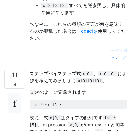
すべてを逆参照し、具体的
x[0][0][0]
な値になります。
ちなみに、これらの種類の宣言が何を意味す
るのか混乱した場合は、
cdeclを
使用してくだ
さい。
—
d125q
ソース
ステップバイステップ式
、
およ
11
x[0]
x[0][0]
びを考えてみましょう
。
x[0][0][0]
次のように定義されます
x
int
*(*
x
)[
5
];
次に、式
はタイプの配列です
x[0]
int *
。expression
がexpression と同等
[5]
x[0]