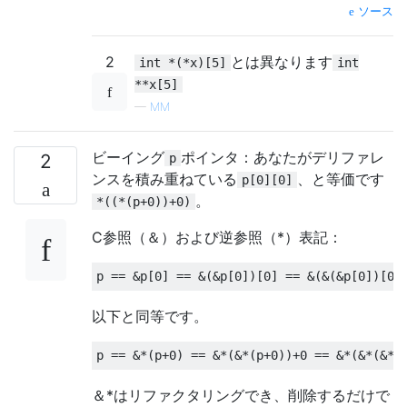
ソース
2
とは異なります
int *(*x)[5]
int
**x[5]
—
MM
ビーイング
ポインタ：あなたがデリファレ
2
p
ンスを積み重ねている
、と等価です
p[0][0]
。
*((*(p+0))+0)
C参照（＆）および逆参照（*）表記：
p 
==
&
p
[
0
]
==
&(&
p
[
0
])[
0
]
==
&(&(&
p
[
0
])[
0
]
以下と同等です。
p 
==
&*(
p
+
0
)
==
&*(&*(
p
+
0
))+
0
==
&*(&*(&*(
＆*はリファクタリングでき、削除するだけで