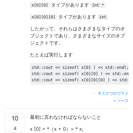
タイプがあります
x[0][0]
int *
タイプがあります
x[0][0][0]
int
したがって、それらはさまざまなタイプのオ
ブジェクトであり、さまざまなサイズのオブ
ジェクトです。
たとえば実行します
std
::
cout 
<<
sizeof
(
 x
[
0
]
)
<<
 std
::
endl
;
std
::
cout 
<<
sizeof
(
 x
[
0
][
0
]
)
<<
 std
::
end
std
::
cout 
<<
sizeof
(
 x
[
0
][
0
][
0
]
)
<<
 std
::
—
モスクワのヴラド
ソース
最初に言わなければならないこと
10
x [0] = *（x + 0）= * x;