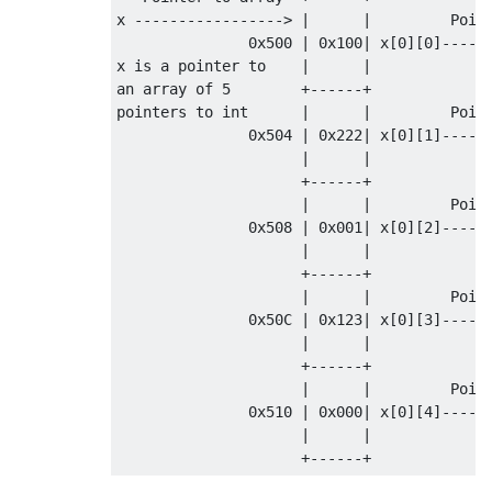
x 
----------------->
|
|
Poin
0x500
|
0x100
|
 x
[
0
][
0
]-----
x is a pointer to    
|
|
an 
array
 of 
5
+------+
pointers to 
int
|
|
Poin
0x504
|
0x222
|
 x
[
0
][
1
]-----
|
|
+------+
|
|
Poin
0x508
|
0x001
|
 x
[
0
][
2
]-----
|
|
+------+
|
|
Poin
0x50C
|
0x123
|
 x
[
0
][
3
]-----
|
|
+------+
|
|
Poin
0x510
|
0x000
|
 x
[
0
][
4
]-----
|
|
+------+