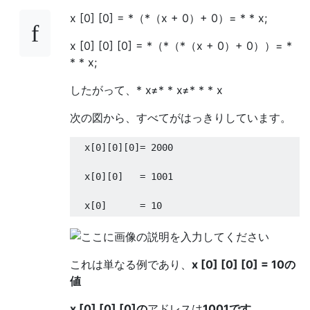
x [0] [0] = *（*（x + 0）+ 0）= * * x;
x [0] [0] [0] = *（*（*（x + 0）+ 0））= *
* * x;
したがって、* x≠* * x≠* * * x
次の図から、すべてがはっきりしています。
  x
[
0
][
0
][
0
]=
2000
  x
[
0
][
0
]
=
1001
  x
[
0
]
=
10
これは単なる例であり、
x [0] [0] [0] = 10の
値
x [0] [0] [0]の
アドレスは
1001です