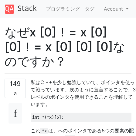
プログラミング
タグ
Account
なぜx [0]！= x [0]
[0]！= x [0] [0] [0]な
のですか？
私はC ++を少し勉強していて、ポインタを使っ
149
て戦っています。次のように宣言することで、3
レベルのポインタを使用できることを理解して
います。
int
*(*
x
)[
5
];
これ
は、へのポインタである5つの要素の配
*x