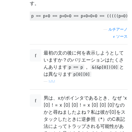
す。
p 
==
 p
+
0
==
 p
+
0
+
0
==
 p
+
0
+
0
+
0
==
(((((
p
+
0
)+
—
ルチアーノ
ソース
最初の文の後に何を表示しようとして
いますか？のバリエーションはたくさ
んあります
。
と
p == p
&(&p[0])[0]
は異なります
p[0][0]
—
MM
男は、xがポインタであるとき、なぜ 'x
[0]！= x [0] [0]！= x [0] [0] [0]'なの
かと尋ねましたよね？私は彼が[0]をス
タックしたときに逆参照（*）のC表記
法によってトラップされる可能性があ