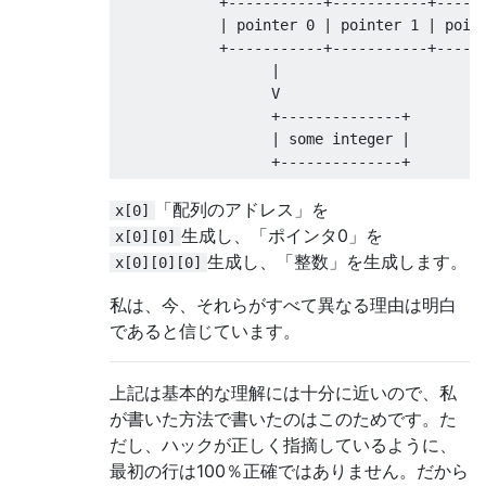
+-----------+-----------+-----
|
 pointer 
0
|
 pointer 
1
|
 poin
+-----------+-----------+-----
|
                  V
+--------------+
|
 some integer 
|
+--------------+
「配列のアドレス」を
x[0]
生成し、「ポインタ0」を
x[0][0]
生成し、「整数」を生成します。
x[0][0][0]
私は、今、それらがすべて異なる理由は明白
であると信じています。
上記は基本的な理解には十分に近いので、私
が書いた方法で書いたのはこのためです。た
だし、ハックが正しく指摘しているように、
最初の行は100％正確ではありません。だから