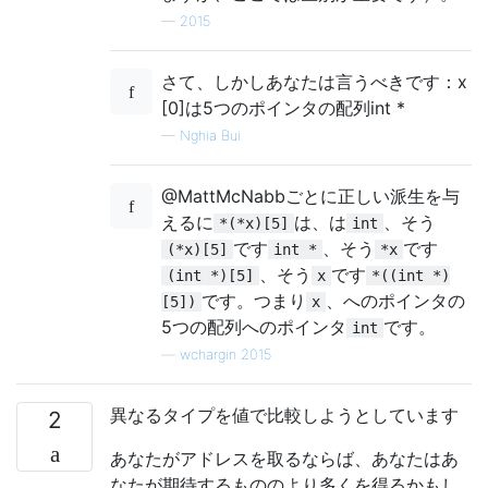
—
2015
さて、しかしあなたは言うべきです：x
[0]は5つのポインタの配列int *
—
Nghia Bui
@MattMcNabbごとに正しい派生を与
えるに
は、は
、そう
*(*x)[5]
int
です
、そう
です
(*x)[5]
int *
*x
、そう
です
(int *)[5]
x
*((int *)
です。つまり
、へのポインタの
[5])
x
5つの配列へのポインタ
です。
int
—
wchargin 2015
異なるタイプを値で比較しようとしています
2
あなたがアドレスを取るならば、あなたはあ
なたが期待するもののより多くを得るかもし