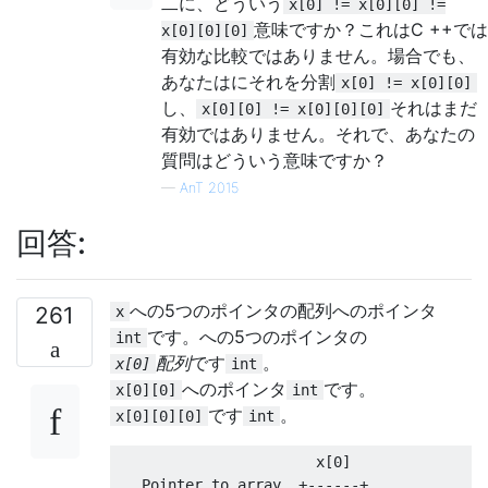
二に、どういう
x[0] != x[0][0] !=
意味ですか？これはC ++では
x[0][0][0]
有効な比較ではありません。場合でも、
あなたはにそれを分割
x[0] != x[0][0]
し、
それはまだ
x[0][0] != x[0][0][0]
有効ではありません。それで、あなたの
質問はどういう意味ですか？
—
AnT 2015
回答:
への5つのポインタの配列へのポインタ
261
x
です。への5つのポインタの
int
配列
です
。
x[0]
int
へのポインタ
です。
x[0][0]
int
です
。
x[0][0][0]
int
                       x
[
0
]
Pointer
 to 
array
+------+
             