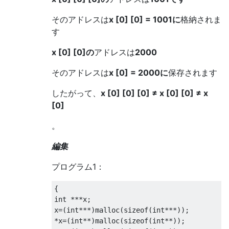
そのアドレスは
x [0] [0] = 1001に
格納されま
す
x [0] [0]の
アドレスは
2000
そのアドレスは
x [0] = 2000に
保存されます
したがって、
x [0] [0] [0]
≠
x [0] [0]
≠
x
[0]
。
編集
プログラム1：
{
int
***
x
;
x
=(
int
***)
malloc
(
sizeof
(
int
***));
*
x
=(
int
**)
malloc
(
sizeof
(
int
**));