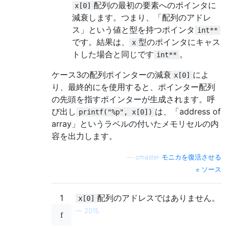
配列の最初の要素へのポインタに
x[0]
減衰します。つまり、「配列のアドレ
ス」という値と型を持つポインタ
int**
です。結果は、
型のポインタにキャス
x
トした場合と同じです
。
int**
ケース3の配列ポインターの減衰
によ
x[0]
り、最終的にを使用すると、ポインター配列
の先頭を指すポインターが生成されます。呼
び出し
は、「address of
printf("%p", x[0])
array」というラベルの付いたメモリセルの内
容を出力します。
—
cmaster-モニカを復活させる
ソース
1
配列のアドレスではありません。
x[0]
—
2015