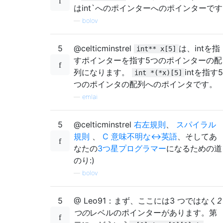
はint`へのポインターへのポインターです
—
bolov
5
@celticminstrel
は、intを指
int** x[5]
すポインターを指す5つのポインターの配
列になります。
intを指す5
int *(*x)[5]
つのポインタの配列へのポインタです。
—
emlai
5
@celticminstrel
右左規則
、
スパイラル
規則
、
C
意味不明
な↔英語
、そしてあ
なたの
3つ星プログラマー
になるための道
のり:)
—
bolov
5
@ Leo91：まず、ここには3 つではなく
2
つの
レベルのポインターがあります。第