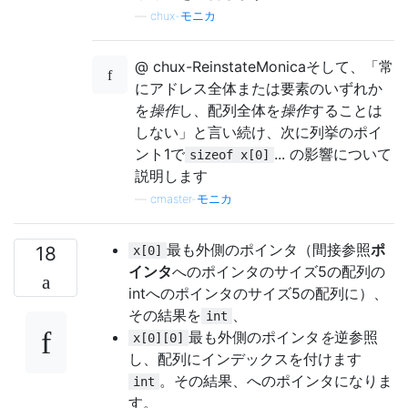
—
chux-モニカ
@ chux-ReinstateMonicaそして、「常
にアドレス全体または要素のいずれか
を
操作
し、配列全体を
操作
することは
しない」と言い続け、次に列挙のポイ
ント1で
... の影響について
sizeof x[0]
説明します
—
cmaster-モニカ
最も外側のポインタ（間接参照
ポ
18
x[0]
インタ
へのポインタのサイズ5の配列の
intへのポインタのサイズ5の配列に）、
その結果を
、
int
最も外側のポインタ
を
逆参照
x[0][0]
し、配列にインデックスを付けます
。その結果、へのポインタになりま
int
す。