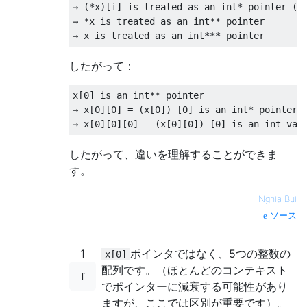
→
(*
x
)[
i
]
 is treated as an 
int
*
 pointer 
(
i
→
*
x is treated as an 
int
**
→
 x is treated as an 
int
***
 pointer
したがって：
x
[
0
]
 is an 
int
**
→
 x
[
0
][
0
]
=
(
x
[
0
])
[
0
]
 is an 
int
*
→
 x
[
0
][
0
][
0
]
=
(
x
[
0
][
0
])
[
0
]
 is an 
int
 val
したがって、違いを理解することができま
す。
—
Nghia Bui
ソース
1
ポインタではなく、5つの整数の
x[0]
配列です。（ほとんどのコンテキスト
でポインターに減衰する可能性があり
ますが、ここでは区別が重要です）。