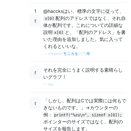
1
@haccksはい、標準の文字に従って、
配列のアドレスではなく、それ自
x[0]
体が配列です。これについての詳細な
説明
と、「配列のアドレス」を書
x[0]
いた理由を追加しました。気に入って
くれるといいな。
—
cmaster-モニカを2015年
それを完全にうまく説明する素晴らし
いグラフ！
—
MK
「しかし、配列はCでは実際には何もで
きないものです。」->カウンターの
例：
printf("%zu\n", sizeof x[0]);
ポインターのサイズではなく、配列の
サイズを報告します。