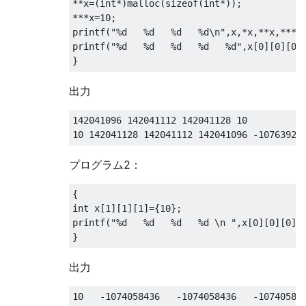
**
x
=(
int
*)
malloc
(
sizeof
(
int
*));
***
x
=
10
;
printf
(
"%d   %d   %d   %d\n"
,
x
,*
x
,**
x
,***
x
printf
(
"%d   %d   %d   %d   %d"
,
x
[
0
][
0
][
0
]
}
出力
142041096
142041112
142041128
10
10
142041128
142041112
142041096
-
10763928
プログラム2：
{
int
 x
[
1
][
1
][
1
]={
10
};
printf
(
"%d   %d   %d   %d \n "
,
x
[
0
][
0
][
0
],
}
出力
10
-
1074058436
-
1074058436
-
10740584