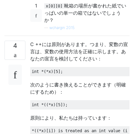
1
靴箱の場所が​​書かれた紙でい
x[0][0]
っぱいの単一の箱ではないでしょう
か？
—
wchargin 2015
C ++には原則があります。つまり、変数の宣
4
言は、変数の使用方法を正確に示します。あ
なたの宣言を検討してください：
int
*(*
x
)[
5
];
次のように書き換えることができます（明確
にするため）：
int
*((*
x
)[
5
]);
原則により、私たちは持っています：
*((*
x
)[
i
])
 is treated as an 
int
 value 
(
i 
=