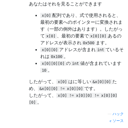
あなたはそれを見ることができます
配列であり、式で使用されると、
x[0]
最初の要素へのポインターに変換されま
す（一部の例外はあります）。したがっ
て
、最初の要素で
あるの
x[0]
x[0][0]
アドレスが表示され
ます。
0x500
アドレスが含まれ
ているそ
x[0][0]
int
れは
。
0x100
の
値が含まれています
x[0][0][0]
int
。
10
したがって、
はに等しい
た
x[0]
&x[0][0]
め、
です。
&x[0][0] != x[0][0]
したがって、
x[0] != x[0][0] != x[0][0]
。
[0]
—
ハック
ソース