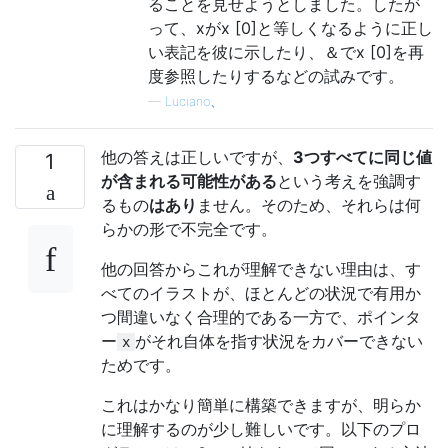
ることを見せようとしました。したが
って、xがx [0]と等しくなるように正し
い表記を彼に示したり、＆でx [0]を再
度参照したりするなどの試みです。
—
Luciano、
他の答えは正しいですが、
3つすべてに同じ値
1
が含まれる可能性がある
という考えを強調す
るもの
はあり
ません。そのため、それらは何
らかの形で不完全です。
他の回答からこれが理解できない理由は、す
べてのイラストが、ほとんどの状況で有用か
つ間違いなく合理的である一方で、ポインタ
ー
がそれ自体を指す状況をカバーできない
x
ためです。
これはかなり簡単に構築できますが、明らか
に理解するのが少し難しいです。以下のプロ