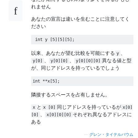
れません
あなたの宣言は違いを生むことに注意してく
ださい
int
 y 
[
5
][
5
][
5
];
以来、あなたが望む比較を可能にする
、
y
、
、
異なる値と型
y[0]
y[0][0]
y[0][0][0]
が、同じアドレスを持っているでしょう
int
**
x
[
5
];
隣接するスペースを占有しません。
と
同じアドレスを持っているが
x
x [0]
x[0]
、
それぞれ異なるアドレスに
[0]
x[0][0][0]
ある
—
グレン・タイテルバウム