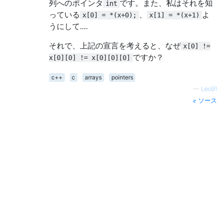
列へのポインタ
です。また、私はそれを知
int
っている
、
よ
x[0] = *(x+0);
x[1] = *(x+1)
うにして....
それで、上記の宣言を考えると、なぜ
x[0] !=
ですか？
x[0][0] != x[0][0][0]
c++
c
arrays
pointers
—
Leo91
ソース