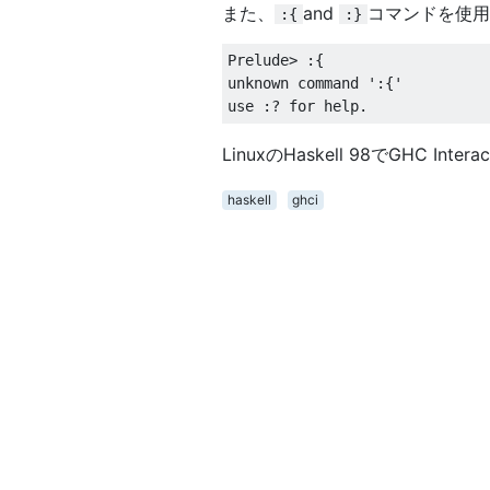
また、
and
コマンドを使用
:{
:}
Prelude
>
:{
unknown command 
':
{
'
use 
:?
 for help
.
LinuxのHaskell 98でGHC 
haskell
ghci