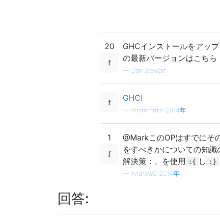
20
GHCインストールをアップグ
の最新バージョンはこちら
—
Don Stewart
GHCi
—
mmmmmm 2014年
1
@MarkこのOPはすでに
をすべきかについての知識
解決策：、を使用
し
:{
:}
—
AndrewC 2014年
回答: