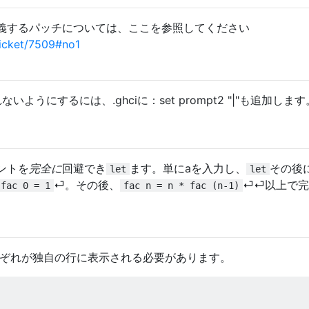
義するパッチについては、ここを参照してください
ticket/7509#no1
ないようにするには、.ghciに：set prompt2 "|"も追加します
ントを
完全に
回避でき
ます。単にaを入力し、
その後
let
let
⏎。その後、
⏎⏎以上で完
fac 0 = 1
fac n = n * fac (n-1)
ぞれが独自の行に表示される必要があります。