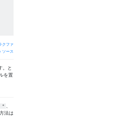
ラクファ
ソース
す。と
ルを置
、
 "
方法は