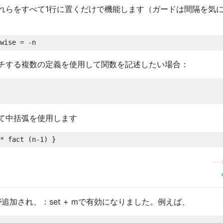
れらをすべて1行に置くだけで機能します（ガードは間隔を気
wise 
=
-
n
チする複数の定義を使用して関数を記述したい場合：
て中括弧を使用します
*
 fact 
(
n
-
1
)
}
—
追加され、：set + mで有効になりました。例えば、