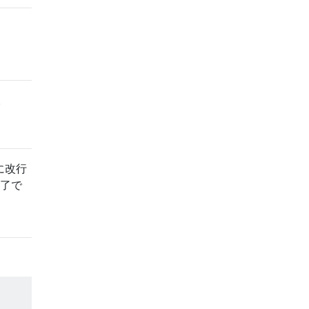
。
に改行
了で