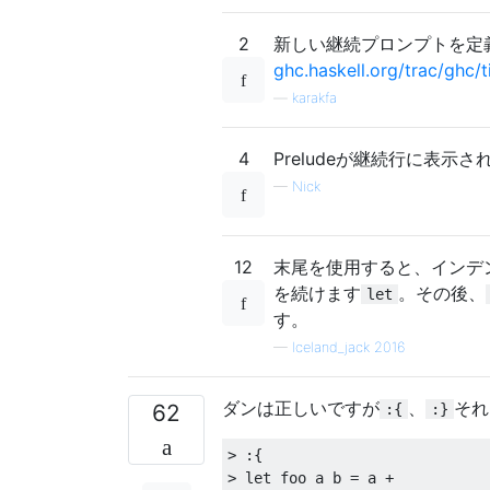
2
新しい継続プロンプトを定
ghc.haskell.org/trac/ghc/
—
karakfa
4
Preludeが継続行に表示され
—
Nick
12
末尾を使用すると、インデ
を続けます
。その後、
let
す。
—
Iceland_jack 2016
ダンは正しいですが
、
それ
62
:{
:}
>
:{
>
let
 foo a b 
=
 a 
+