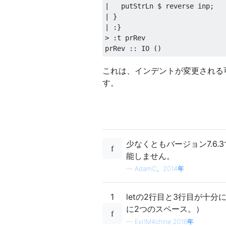
|
   putStrLn 
$
 reverse inp
;
|
}
|
:}
>
:
t prRev

prRev 
::
 IO 
()
これは、インデントが変更される
す。
少なくともバージョン7.6
能しません。
—
AdamC、2014年
1
letの2行目と3行目が十
に2つのスペース。）
—
Evi1M4chine 2016年