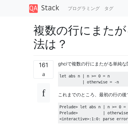
プログラミング
タグ
複数の行にまたが
法は？
ghciで複数の行にまたがる単純
161
let
 abs n 
|
 n 
>=
0
=
 n

|
 otherwise 
=
-
n
これまでのところ、最初の行の後で
Prelude
>
let
 abs n 
|
 n 
>=
0
=
 
Prelude
>
|
 otherwise
<
interactive
>:
1
:
0
:
 parse error