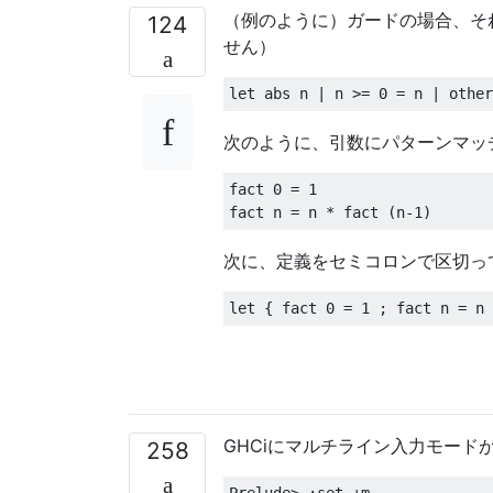
（例のように）ガードの場合、そ
124
せん）
let
 abs n 
|
 n 
>=
0
=
 n 
|
 other
次のように、引数にパターンマッ
fact 
0
=
1
fact n 
=
 n 
*
 fact 
(
n
-
1
)
次に、定義をセミコロンで区切っ
let
{
 fact 
0
=
1
;
 fact n 
=
 n 
GHCiにマルチライン入力モードが
258
Prelude
>
:
set 
+
m
