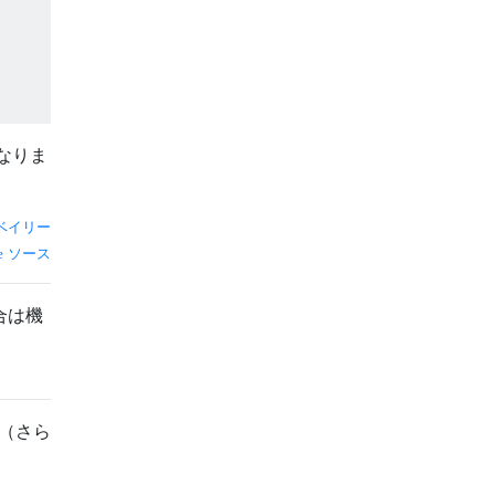
なりま
ベイリー
ソース
合は機
？（さら