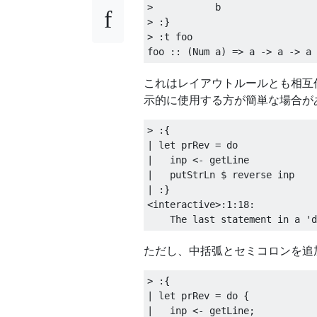
>
>
:}
>
:
t foo

foo 
::
(
Num a
)
=>
 a 
->
 a 
->
 a
これはレイアウトルールとも相互
示的に使用する方が簡単な場合が
>
:{
|
let
 prRev 
=
do
|
   inp 
<-
|
   putStrLn 
$
|
:}
<
interactive
>:
1
:
18
:
    The last statement 
in
 a 
'd
ただし、中括弧とセミコロンを追
>
:{
|
let
 prRev 
=
do
{
|
   inp 
<-
 getLine
;