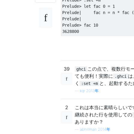
Prelude
>
let
 fac 
0
=
1
Prelude
|
     fac n 
=
 n 
*
 fac 
(
Prelude
|
Prelude
>
 fac 
10
3628800
39
この点で、複数行モー
ghci
ても便利！実際に
は
.ghci
く
と、起動するた
:set +m
—
kqr 2013年
2
これは本当に素晴らしいで
継続された行を使用しての
ありますか？
—
abhillman 2014年