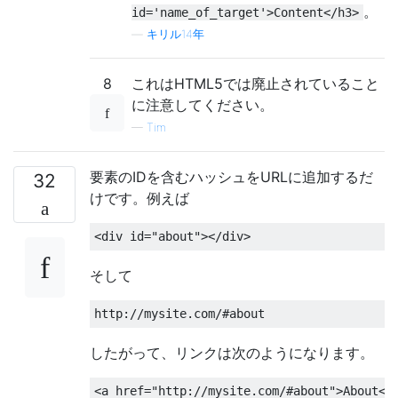
。
id='name_of_target'>Content</h3>
—
キリル14年
8
これはHTML5では廃止されていること
に注意してください。
—
Tim
要素のIDを含むハッシュをURLに追加するだ
32
けです。例えば
<div
id
=
"about"
></div>
そして
http://mysite.com/#about
したがって、リンクは次のようになります。
<a
href
=
"http://mysite.com/#about"
>
About
</