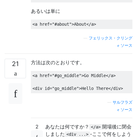
あるいは単に
<a
href
=
"#about"
>
About
</a>
—
フェリックス・クリング
ソース
方法は次のとおりです。
21
<a
href
=
"#go_middle"
>
Go Middle
</a>
<div
id
=
"go_middle"
>
Hello There
</div>
—
サルフラズ
ソース
2
あなたは何ですか？
開場後に閉会
</a>
しました
-ここで何をしよう
<div ...>