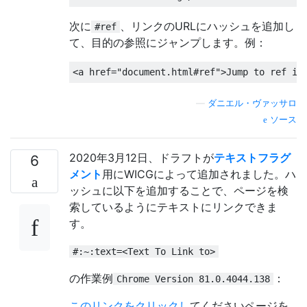
次に
、リンクのURLにハッシュを追加し
#ref
て、目的の参照にジャンプします。例：
<a
href
=
"document.html#ref"
>
Jump to ref in
—
ダニエル・ヴァッサロ
ソース
2020年3月12日、ドラフトが
テキストフラグ
6
メント
用にWICGによって追加されました。ハ
ッシュに以下を追加することで、ページを検
索しているようにテキストにリンクできま
す。
#:~:text=<Text To Link to>
の作業例
：
Chrome Version 81.0.4044.138
このリンクをクリックし
てくださいページを