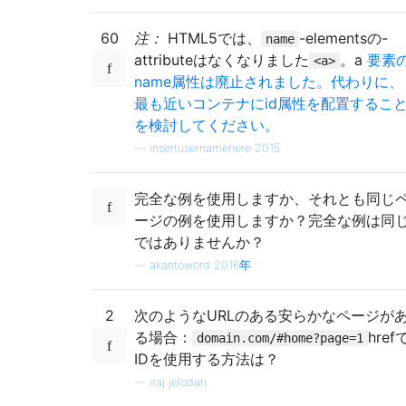
60
注：
HTML5では、
-elementsの-
name
attributeはなくなりました
。a
要素
<a>
name属性は廃止されました。代わりに、
最も近いコンテナにid属性を配置するこ
を検討してください。
—
insertusernamehere 2015
完全な例を使用しますか、それとも同じ
ージの例を使用しますか？完全な例は同
ではありませんか？
—
akantoword 2016年
2
次のようなURLのある安らかなページが
る場合：
href
domain.com/#home?page=1
IDを使用する方法は？
—
iraj jelodari