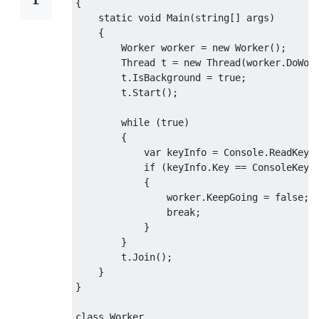
{
static
void
Main
(
string
[]
 args
)
{
Worker
 worker 
=
new
Worker
();
Thread
 t 
=
new
Thread
(
worker
.
DoWor
        t
.
IsBackground
=
true
;
        t
.
Start
();
while
(
true
)
{
var
 keyInfo 
=
Console
.
ReadKey
(
if
(
keyInfo
.
Key
==
ConsoleKey
.
{
                worker
.
KeepGoing
=
false
;
break
;
}
}
        t
.
Join
();
}
}
class
Worker