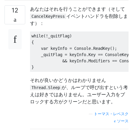
あなたはそれを行うことができます（そして
12
イベントハンドラを削除しま
CancelKeyPress
す）：
while
(!
_quitFlag
)
{
var
 keyInfo 
=
Console
.
ReadKey
();
    _quitFlag 
=
 keyInfo
.
Key
==
ConsoleKey
.
C
&&
 keyInfo
.
Modifiers
==
Conso
}
それが良いかどうかはわかりません
が、ループで呼び出すという考
Thread.Sleep
えは好きではありません。ユーザー入力をブ
ロックする方がクリーンだと思います。
—
トーマス・レベスク
ソース