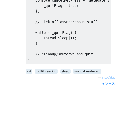
Console
.
CancelKeyPress
+=
delegate
{
        _quitFlag 
=
true
;
};
// kick off asynchronous stuff 
while
(!
_quitFlag
)
{
Thread
.
Sleep
(
1
);
}
// cleanup/shutdown and quit
}
c#
multithreading
sleep
manualresetevent
—
intoOrbit
ソース