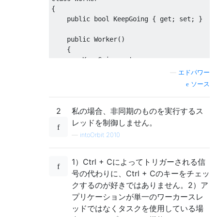
{
public
bool
KeepGoing
{
get
;
set
;
}
public
Worker
()
{
KeepGoing
=
true
;
}
—
エドパワー
ソース
public
void
DoWork
()
{
2
私の場合、非同期のものを実行するス
while
(
KeepGoing
)
{
レッドを制御しません。
Console
.
WriteLine
(
"Ding"
);
—
intoOrbit 2010
Thread
.
Sleep
(
200
);
}
1）Ctrl + Cによってトリガーされる信
}
}
号の代わりに、Ctrl + Cのキーをチェッ
クするのが好きではありません。2）ア
プリケーションが単一のワーカースレ
ッドではなくタスクを使用している場