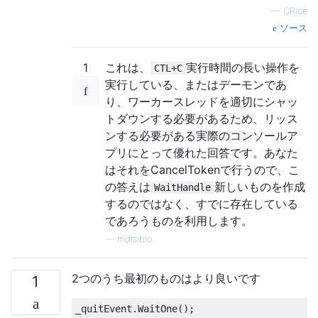
—
CRice
ソース
1
これは、
実行時間の長い操作を
CTL+C
実行している、またはデーモンであ
り、ワーカースレッドを適切にシャッ
トダウンする必要があるため、リッス
ンする必要がある実際のコンソールア
プリにとって優れた回答です。あなた
はそれをCancelTokenで行うので、こ
の答えは
新しいものを作成
WaitHandle
するのではなく、すでに存在している
であろうものを利用します。
—
mdisibio
2つのうち最初のものはより良いです
1
_quitEvent
.
WaitOne
();