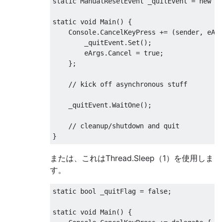
static
ManualResetEvent
 _quitEvent 
=
new
M
static
void
Main
()
{
Console
.
CancelKeyPress
+=
(
sender
,
 eAr
        _quitEvent
.
Set
();
        eArgs
.
Cancel
=
true
;
};
// kick off asynchronous stuff 
    _quitEvent
.
WaitOne
();
// cleanup/shutdown and quit
}
または、これはThread.Sleep（1）を使用しま
す。
static
bool
 _quitFlag 
=
false
;
static
void
Main
()
{