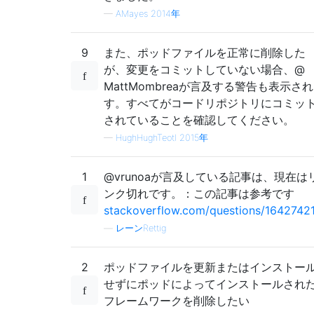
—
AMayes 2014年
9
また、ポッドファイルを正常に削除した
が、変更をコミットしていない場合、@
MattMombreaが言及する警告も表示さ
す。すべてがコードリポジトリにコミッ
されていることを確認してください。
—
HughHughTeotl 2015年
1
@vrunoaが言及している記事は、現在は
ンク切れです。：この記事は参考です
stackoverflow.com/questions/16427421/
—
レーンRettig
2
ポッドファイルを更新またはインストー
せずにポッドによってインストールされ
フレームワークを削除したい