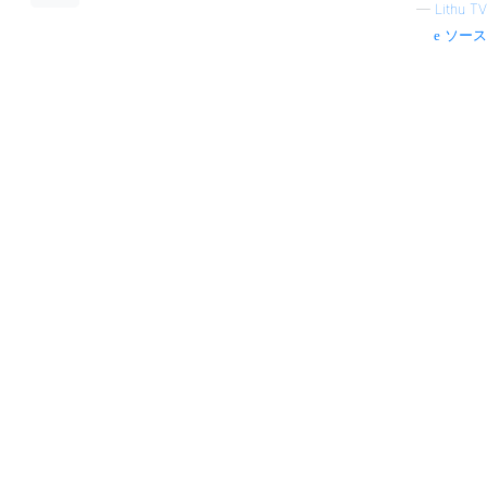
—
Lithu TV
ソース