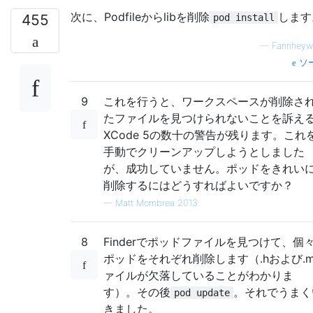
次に、Podfileからlibを削除
します
455
pod install
—
Fannheyw
ソ
9
これを行うと、ワークスペースが削除さ
たファイルを見つけられないことを訴え
XCode 5の数十の警告が残ります。これ
手動でクリーンアップしようとしました
が、成功していません。ポッドをきれい
削除するにはどうすればよいですか？
—
Matt Mombrea 2013
8
Finderでポッドファイルを見つけて、個
ポッドをそれぞれ削除します（.hおよび.
ァイルが欠落していることがわかりま
す）。その後
。それでうまく
pod update
きました。