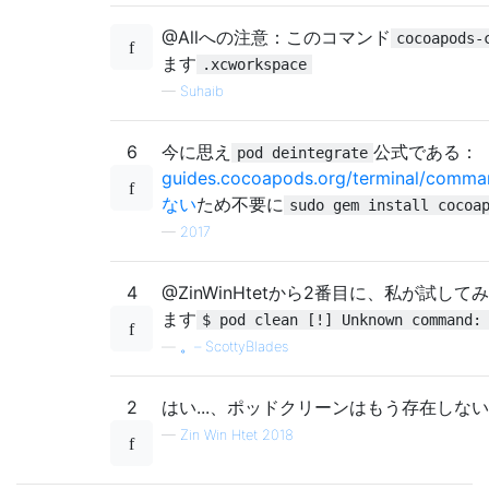
@Allへの注意：このコマンド
cocoapods-
ます
.xcworkspace
—
Suhaib
6
今に思え
公式である：
pod deintegrate
guides.cocoapods.org/terminal/comma
ない
ため不要に
sudo gem install cocoa
—
2017
4
@ZinWinHtetから2番目に、私が試して
ます
$ pod clean [!] Unknown command:
—
。– ScottyBlades
2
はい...、ポッドクリーンはもう存在しな
—
Zin Win Htet 2018