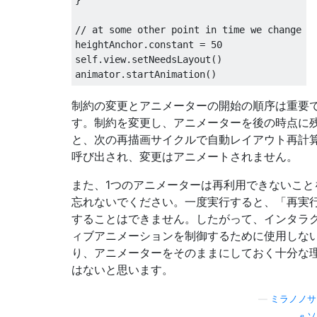
// at some other point in time we change t
heightAnchor
.
constant 
=
50
self
.
view
.
setNeedsLayout
()
animator
.
startAnimation
()
制約の変更とアニメーターの開始の順序は重要
す。制約を変更し、アニメーターを後の時点に
と、次の再描画サイクルで自動レイアウト再計
呼び出され、変更はアニメートされません。
また、1つのアニメーターは再利用できないこと
忘れないでください。一度実行すると、「再実
することはできません。したがって、インタラ
ィブアニメーションを制御するために使用しな
り、アニメーターをそのままにしておく十分な
はないと思います。
—
ミラノノサ
ソ