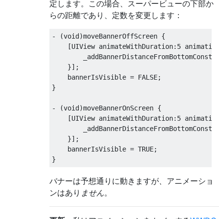
定します。この場合、スーパービューの下部か
らの距離であり、定数を変更します：
-
(
void
)
moveBannerOffScreen 
{
[
UIView
 animateWithDuration
:
5
 animatio
        _addBannerDistanceFromBottomConstr
}];
    bannerIsVisible 
=
 FALSE
;
}
-
(
void
)
moveBannerOnScreen 
{
[
UIView
 animateWithDuration
:
5
 animatio
        _addBannerDistanceFromBottomConstr
}];
    bannerIsVisible 
=
 TRUE
;
}
バナーは予想通りに動きますが
、
アニメーショ
ンはあり
ません
。