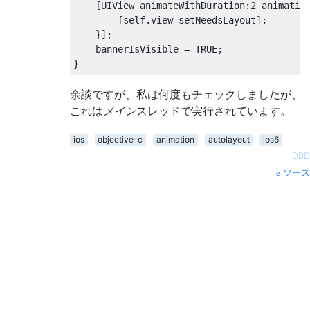
[
UIView
 animateWithDuration
:
2
 animatio
[
self
.
view setNeedsLayout
];
}];
    bannerIsVisible 
=
 TRUE
;
}
余談ですが、私は何度もチェックしましたが、
これは
メイン
スレッドで実行されています。
ios
objective-c
animation
autolayout
ios6
—
DBD
ソース