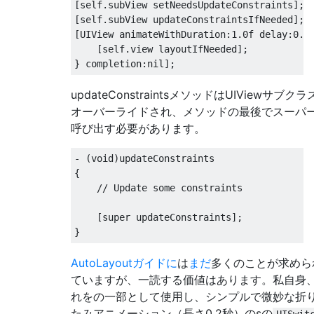
[
self
.
subView setNeedsUpdateConstraints
];
[
self
.
subView updateConstraintsIfNeeded
];
[
UIView
 animateWithDuration
:
1.0f
 delay
:
0.0
[
self
.
view layoutIfNeeded
];
}
 completion
:
nil
];
updateConstraintsメソッドはUIViewサブク
オーバーライドされ、メソッドの最後でスーパ
呼び出す必要があります。
-
(
void
)
{
// Update some constraints
[
super updateConstraints
];
}
AutoLayoutガイドに
は
まだ
多くのことが求めら
ていますが、一読する価値はあります。私自身
れをの一部として使用し、シンプルで微妙な折
たみアニメーション（長さ0.2秒）のsの
UISwit