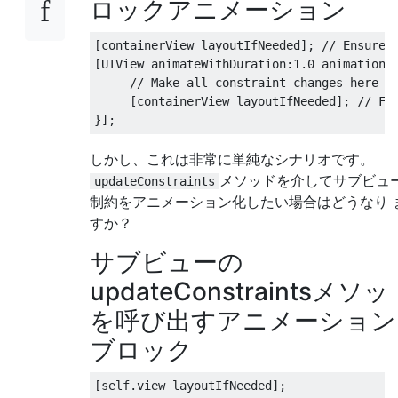
ロックアニメーション
[
containerView layoutIfNeeded
];
// Ensures
[
UIView
 animateWithDuration
:
1.0
 animations
// Make all constraint changes here
[
containerView layoutIfNeeded
];
// Fo
}];
しかし、これは非常に単純なシナリオです。
メソッドを介してサブビュ
updateConstraints
制約をアニメーション化したい場合はどうなり 
すか？
サブビューの
updateConstraintsメソ
を呼び出すアニメーション
ブロック
[
self
.
view layoutIfNeeded
];