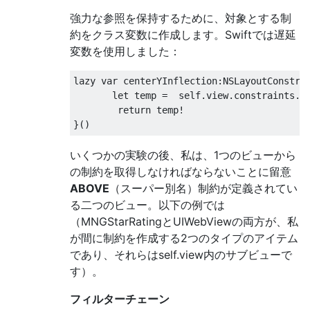
強力な参照を保持するために、対象とする制
約をクラス変数に作成します。Swiftでは遅延
変数を使用しました：
lazy var centerYInflection
:
NSLayoutConstra
       let temp 
=
  self
.
view
.
constraints
.
f
return
 temp
!
}()
いくつかの実験の後、私は、1つのビューから
の制約を取得しなければならないことに留意
ABOVE
（スーパー別名）制約が定義されてい
る二つのビュー。以下の例では
（MNGStarRatingとUIWebViewの両方が、私
が間に制約を作成する2つのタイプのアイテム
であり、それらはself.view内のサブビューで
す）。
フィルターチェーン