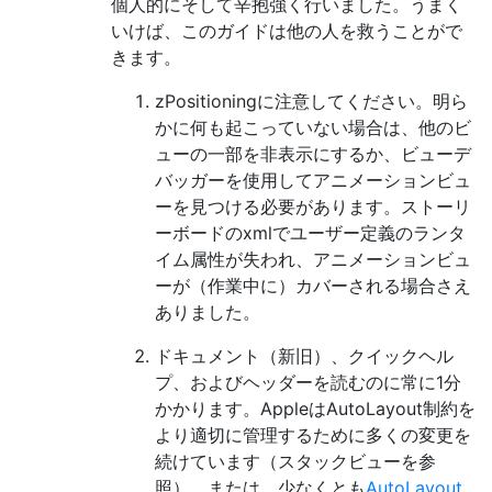
個人的にそして辛抱強く行いました。うまく
いけば、このガイドは他の人を救うことがで
きます。
zPositioningに注意してください。明ら
かに何も起こっていない場合は、他のビ
ューの一部を非表示にするか、ビューデ
バッガーを使用してアニメーションビュ
ーを見つける必要があります。ストーリ
ーボードのxmlでユーザー定義のランタ
イム属性が失われ、アニメーションビュ
ーが（作業中に）カバーされる場合さえ
ありました。
ドキュメント（新旧）、クイックヘル
プ、およびヘッダーを読むのに常に1分
かかります。AppleはAutoLayout制約を
より適切に管理するために多くの変更を
続けています（スタックビューを参
照）。または、少なくとも
AutoLayout