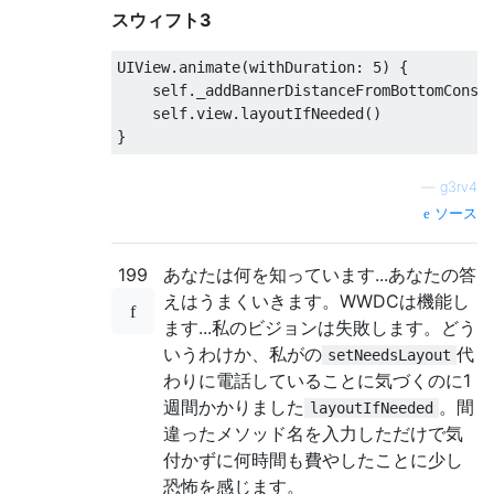
スウィフト3
UIView
.
animate
(
withDuration
:
5
)
{
    self
.
_addBannerDistanceFromBottomConst
    self
.
view
.
layoutIfNeeded
()
}
—
g3rv4
ソース
199
あなたは何を知っています...あなたの答
えはうまくいきます。WWDCは機能し
ます...私のビジョンは失敗します。どう
いうわけか、私がの
代
setNeedsLayout
わりに電話していることに気づくのに1
週間かかりました
。間
layoutIfNeeded
違ったメソッド名を入力しただけで気
付かずに何時間も費やしたことに少し
恐怖を感じます。