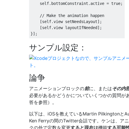
    self
.
bottomConstraint
.
active 
=
true
;
// Make the animation happen
[
self
.
view setNeedsLayout
];
[
self
.
view layoutIfNeeded
];
}];
サンプル設定：
論争
アニメーションブロックの
前
に、または
その内
必要があるかどうかについていくつかの質問が
答を参照）。
以下は、iOSを教えているMartin PilkingtonとA
Ken Ferryの間のTwitter会話です。ケンは
クの外で定数を変更
すると現在は
機能
する可能