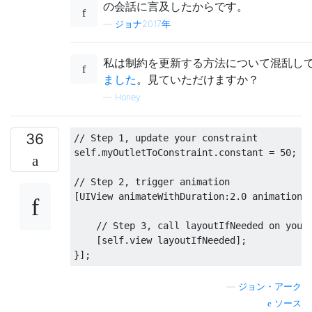
の会話に言及したからです。
—
ジョナ2017年
私は制約を更新する方法について混乱し
ました
。見ていただけますか？
—
Honey
36
// Step 1, update your constraint
self
.
myOutletToConstraint
.
constant 
=
50
;
/
// Step 2, trigger animation
[
UIView
 animateWithDuration
:
2.0
 animations
// Step 3, call layoutIfNeeded on your
[
self
.
view layoutIfNeeded
];
}];
—
ジョン・アーク
ソース