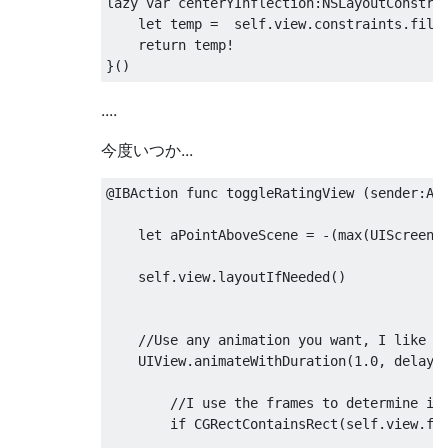
lazy var centerYInflection
:
NSLayoutConstra
    let temp 
=
  self
.
view
.
constraints
.
filt
return
 temp
!
}()
....
今度いつか...
@IBAction
 func toggleRatingView 
(
sender
:
An
    let aPointAboveScene 
=
-(
max
(
UIScreen
.
    self
.
view
.
layoutIfNeeded
()
//Use any animation you want, I like t
UIView
.
animateWithDuration
(
1.0
,
 delay
:
//I use the frames to determine if
if
CGRectContainsRect
(
self
.
view
.
fr