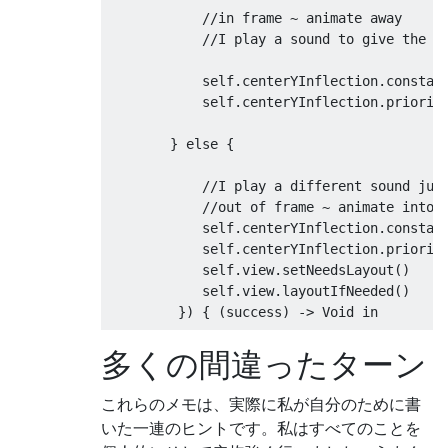
//in frame ~ animate away
//I play a sound to give the a
            self
.
centerYInflection
.
constan
            self
.
centerYInflection
.
priorit
}
else
{
//I play a different sound jus
//out of frame ~ animate into 
            self
.
centerYInflection
.
constan
            self
.
centerYInflection
.
priorit
            self
.
view
.
setNeedsLayout
()
            self
.
view
.
layoutIfNeeded
()
})
{
(
success
)
->
Void
 in

多くの間違ったターン
//do something else
}
これらのメモは、実際に私が自分のために書
}
いた一連のヒントです。私はすべてのことを
}