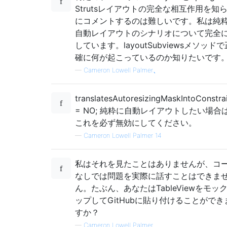
Strutsレイアウトの完全な相互作用を知
にコメントするのは難しいです。私は純
自動レイアウトのシナリオについて完全
しています。layoutSubviewsメソッドで
確に何が起こっているのか知りたいです
—
Cameron Lowell Palmer、
translatesAutoresizingMaskIntoConstra
= NO; 純粋に自動レイアウトしたい場合
これを必ず無効にしてください。
—
Cameron Lowell Palmer 14
私はそれを見たことはありませんが、コ
なしでは問題を実際に話すことはできま
ん。たぶん、あなたはTableViewをモッ
ップしてGitHubに貼り付けることができ
すか？
—
Cameron Lowell Palmer