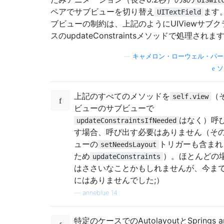
ペアでサブビューを切り替え
ます
UITextField
ブビューの制約は、上記のようにUIViewサブク
スのupdateConstraintsメソッドで処理されま
—
キャメロン・ローウェル・パー
ソ
上記のすべてのメソッドを
（
self.view
ビューのサブビューで
はなく）呼
updateConstraintsIfNeeded
す場合、呼び出す必要はありません（そ
ューの
トリガーも含まれ
setNeedsLayout
ため
）。ほとんどの
updateConstraints
はささいなことかもしれませんが、今ま
にはありませんでした;）
—
anneblue 14
特定のケースでのAutolayoutとSprings a