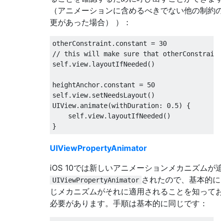
（アニメーションに含めるべきでない他の制約
更があった場合） ）：
otherConstraint
.
constant 
=
30
// this will make sure that otherConstrain
self
.
view
.
layoutIfNeeded
()
heightAnchor
.
constant 
=
50
self
.
view
.
setNeedsLayout
()
UIView
.
animate
(
withDuration
:
0.5
)
{
    self
.
view
.
layoutIfNeeded
()
}
UIViewPropertyAnimator
iOS 10では新しいアニメーションメカニズムが
されたので、基本的に
UIViewPropertyAnimator
じメカニズムがそれに適用されることを知って
必要があります。手順は基本的に同じです：