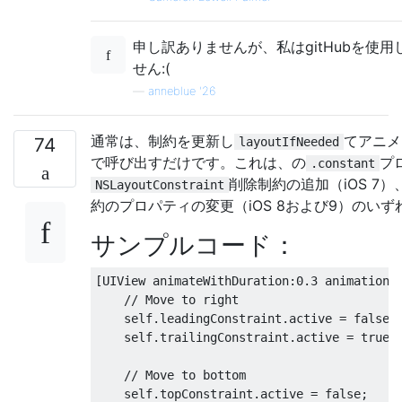
申し訳ありませんが、私はgitHubを使用
せん:(
—
anneblue '26
通常は、制約を更新し
てアニメ
74
layoutIfNeeded
で呼び出すだけです。これは、の
プ
.constant
削除制約の追加（iOS 7）
NSLayoutConstraint
約のプロパティの変更（iOS 8および9）のいず
サンプルコード：
[
UIView
 animateWithDuration
:
0.3
 animations
// Move to right
    self
.
leadingConstraint
.
active 
=
false
;
    self
.
trailingConstraint
.
active 
=
true
;
// Move to bottom
    self
.
topConstraint
.
active 
=
false
;