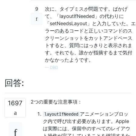
9
次に、タイプミス
が
問題です。ばかげ
て、「layoutIfNeeded」の代わりに
「setNeedsLayout」と入力していた。エ
ラーのあるコードと正しいコマンドのス
クリーンショットをカットアンドペース
トすると、質問にはっきりと表示されま
す。それでも、誰かが指摘するまで気付
かなかったようです。
—
DBD
回答:
2つの重要な注意事項：
1697
アニメーションブロッ
layoutIfNeeded
ク内で呼び出す必要があります。Apple
は実際には、保留中のすべてのレイアウ
ト操作が完了していることを確認するた