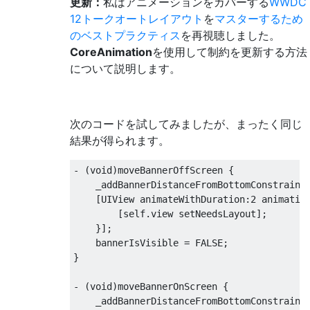
更新：
私はアニメーションをカバーする
WWDC
12トークオートレイアウト
を
マスターするため
のベストプラクティス
を再視聴しました。
CoreAnimation
を使用して制約を更新する方法
について説明します。
次のコードを試してみましたが、まったく同じ
結果が得られます。
-
(
void
)
moveBannerOffScreen 
{
    _addBannerDistanceFromBottomConstraint
[
UIView
 animateWithDuration
:
2
 animatio
[
self
.
view setNeedsLayout
];
}];
    bannerIsVisible 
=
 FALSE
;
}
-
(
void
)
moveBannerOnScreen 
{
    _addBannerDistanceFromBottomConstraint