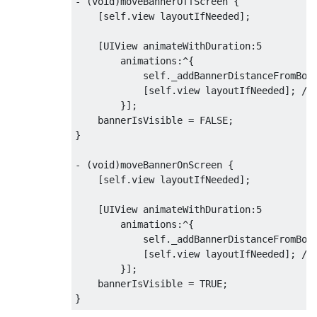
-
(
void
)
moveBannerOffScreen 
{
[
self
.
view layoutIfNeeded
];
[
UIView
 animateWithDuration
:
5
        animations
:^{
            self
.
_addBannerDistanceFromBot
[
self
.
view layoutIfNeeded
];
//
}];
    bannerIsVisible 
=
 FALSE
;
}
-
(
void
)
moveBannerOnScreen 
{
[
self
.
view layoutIfNeeded
];
[
UIView
 animateWithDuration
:
5
        animations
:^{
            self
.
_addBannerDistanceFromBot
[
self
.
view layoutIfNeeded
];
//
}];
    bannerIsVisible 
=
 TRUE
;
}