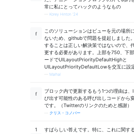
常に私にとってハックのようなもの
—
Korey Hinton '24
このソリューションはビューを元の場所
ないため、githubで問題を提起しまし
することは正しい解決策ではないので、
更する必要があります。上部を750、下部
ードでUILayoutPriorityDefaultHighと
UILayoutPriorityDefaultLowを交互
—
Malhal
ブロック内で更新するもう1つの理由は、layo
び出す可能性のある呼び出しコードから
です。（Twitterのリンクのためと感謝）
—
クリス・コノバー
1
すばらしい答えです。特に、これに関す