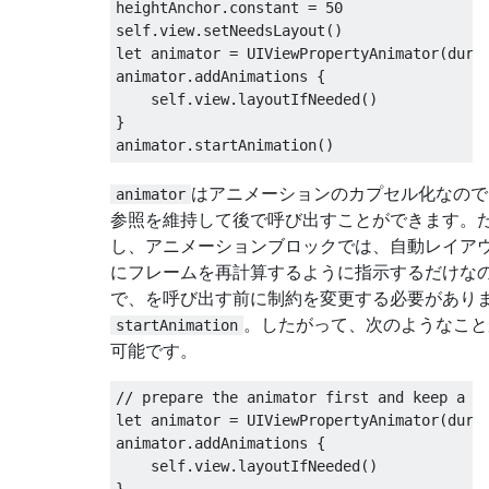
heightAnchor
.
constant 
=
50
self
.
view
.
setNeedsLayout
()
let animator 
=
UIViewPropertyAnimator
(
dura
animator
.
addAnimations 
{
    self
.
view
.
layoutIfNeeded
()
}
animator
.
startAnimation
()
はアニメーションのカプセル化なので
animator
参照を維持して後で呼び出すことができます。
し、アニメーションブロックでは、自動レイア
にフレームを再計算するように指示するだけな
で、を呼び出す前に制約を変更する必要があり
。したがって、次のようなこと
startAnimation
可能です。
// prepare the animator first and keep a r
let animator 
=
UIViewPropertyAnimator
(
dura
animator
.
addAnimations 
{
    self
.
view
.
layoutIfNeeded
()
}