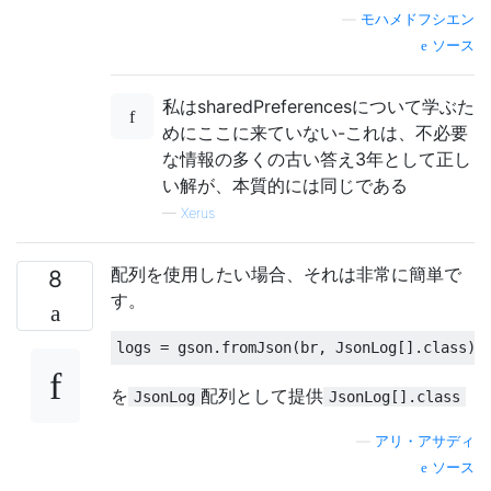
—
モハメドフシエン
ソース
私はsharedPreferencesについて学ぶた
めにここに来ていない-これは、不必要
な情報の多くの古い答え3年として正し
い解が、本質的には同じである
—
Xerus
配列を使用したい場合、それは非常に簡単で
8
す。
logs 
=
 gson
.
fromJson
(
br
,
JsonLog
[].
class
);
を
配列として提供
JsonLog
JsonLog[].class
—
アリ・アサディ
ソース