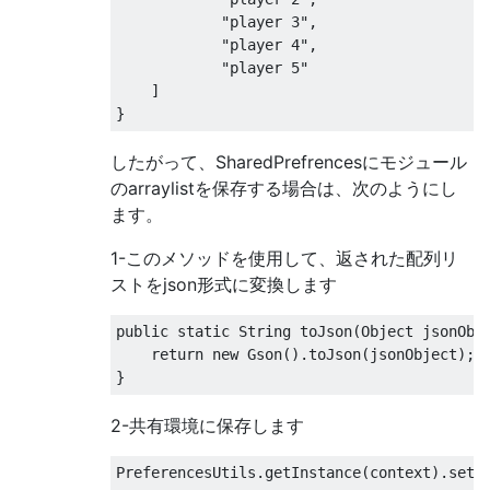
"player 3"
,
"player 4"
,
"player 5"
]
}
したがって、SharedPrefrencesにモジュール
のarraylistを保存する場合は、次のようにし
ます。
1-このメソッドを使用して、返された配列リ
ストをjson形式に変換します
public
static
String
 toJson
(
Object
 jsonObj
return
new
Gson
().
toJson
(
jsonObject
);
}
2-共有環境に保存します
PreferencesUtils
.
getInstance
(
context
).
setS