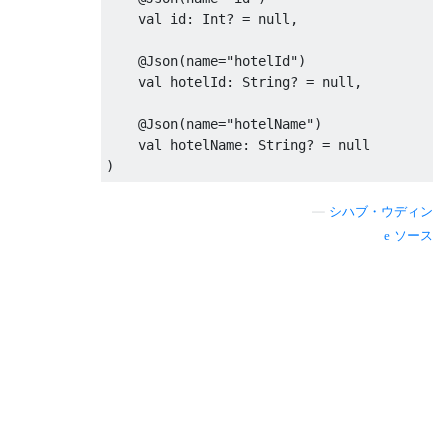
    val id
:
Int
?
=
null
,
@Json
(
name
=
"hotelId"
)
    val hotelId
:
String
?
=
null
,
@Json
(
name
=
"hotelName"
)
    val hotelName
:
String
?
=
null
)
—
シハブ・ウディン
ソース