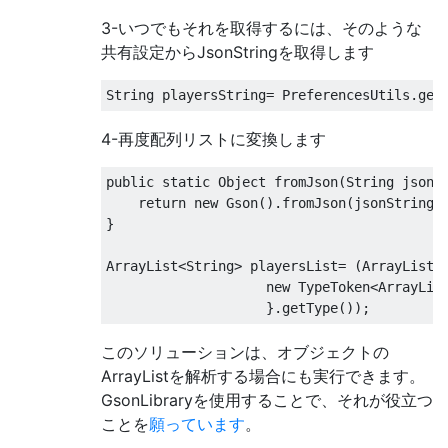
3-いつでもそれを取得するには、そのような
共有設定からJsonStringを取得します
String
 playersString
=
PreferencesUtils
.
get
4-再度配列リストに変換します
public
static
Object
 fromJson
(
String
 jsonS
return
new
Gson
().
fromJson
(
jsonString
,
}
ArrayList
<
String
>
 playersList
=
(
ArrayList
<
new
TypeToken
<
ArrayLis
}.
getType
());
このソリューションは、オブジェクトの
ArrayListを解析する場合にも実行できます。
GsonLibraryを使用することで、それが役立つ
ことを
願っています
。