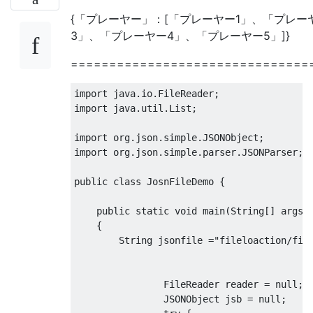
{「プレーヤー」：[「プレーヤー1」、「プレー
3」、「プレーヤー4」、「プレーヤー5」]}
===============================
import
 java
.
io
.
FileReader
;
import
 java
.
util
.
List
;
import
 org
.
json
.
simple
.
JSONObject
;
import
 org
.
json
.
simple
.
parser
.
JSONParser
;
public
class
JosnFileDemo
{
public
static
void
 main
(
String
[]
 args
)
{
String
 jsonfile 
=
"fileloaction/fil
FileReader
 reader 
=
null
;
JSONObject
 jsb 
=
null
;