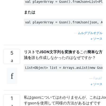
val playerArray 
=
Gson
().
fromJson
<
List
<
Pla
または
val playerArray 
=
Gson
().
fromJson
(
json
,
Ar
—
ムルグプルオグル
ソース
リストでJSON文字列を変換する
この
簡単な方
5
法を
誰も作成しなかったのはなぜですか？
List
<
Object
>
 list 
=
Arrays
.
asList
(
new
Gson
—
FarukT
ソース
私はgsonについてはわかりませんが、これはJon.
1
すgsonを使用して同様の方法があるはずです