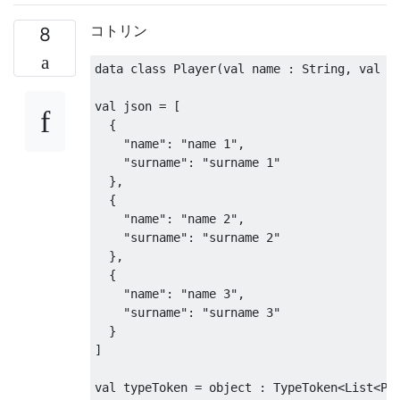
コトリン
8
data 
class
Player
(
val name 
:
String
,
 val s
val json 
=
[
{
"name"
:
"name 1"
,
"surname"
:
"surname 1"
},
{
"name"
:
"name 2"
,
"surname"
:
"surname 2"
},
{
"name"
:
"name 3"
,
"surname"
:
"surname 3"
}
]
val typeToken 
=
 object 
:
TypeToken
<
List
<
Pl