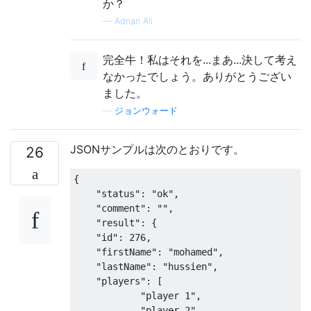
か？
—
Adnan Ali
完全牛！私はそれを...まあ...決して考え
なかったでしょう。ありがとうござい
ました。
—
ジョンウォード
JSONサンプルは次のとおりです。
26
{
"status"
:
"ok"
,
"comment"
:
""
,
"result"
:
{
"id"
:
276
,
"firstName"
:
"mohamed"
,
"lastName"
:
"hussien"
,
"players"
:
[
"player 1"
,
"player 2"
,