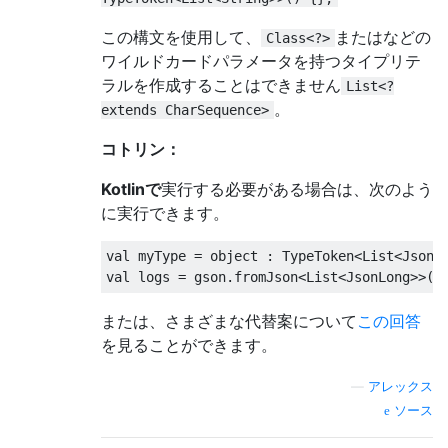
この構文を使用して、
またはなどの
Class<?>
ワイルドカードパラメータを持つタイプリテ
ラルを作成することはできません
List<?
。
extends CharSequence>
コトリン：
Kotlinで
実行する必要がある場合は、次のよう
に実行できます。
val myType 
=
 object 
:
TypeToken
<
List
<
JsonL
val logs 
=
 gson
.
fromJson
<
List
<
JsonLong
>>(
b
または、さまざまな代替案について
この回答
を見ることができます。
—
アレックス
ソース