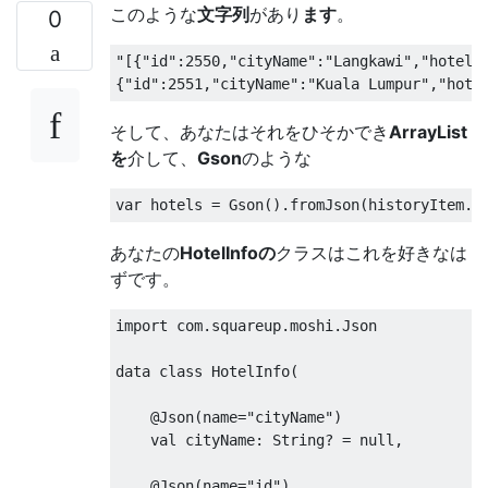
このような
文字列
があり
ます
。
0
"[{"
id
":2550,"
cityName
":"
Langkawi
","
hotelN
{
"id"
:
2551
,
"cityName"
:
"Kuala Lumpur"
,
"hote
そして、あなたはそれをひそかでき
ArrayList
を
介して、
Gson
のような
var hotels 
=
Gson
().
fromJson
(
historyItem
.
h
あなたの
HotelInfoの
クラスはこれを好きなは
ずです。
import
 com
.
squareup
.
moshi
.
Json
data 
class
HotelInfo
(
@Json
(
name
=
"cityName"
)
    val cityName
:
String
?
=
null
,
@Json
(
name
=
"id"
)