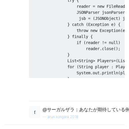
try
{
                    reader 
=
new
FileReade
JSONParser
 jsonParser 
                     jsb 
=
(
JSONObject
)
 js
}
catch
(
Exception
 e
)
{
throw
new
Exception
(
e
)
}
finally
{
if
(
reader 
!=
null
)
                        reader
.
close
();
}
List
<
String
>
Players
=(
List
for
(
String
 player 
:
Playe
System
.
out
.
println
(
pla
}
}
}
@サーガルザラ：あなたが期待している例は
—
arun kongara 2018