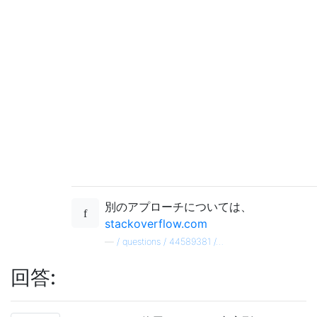
別のアプローチについては、
stackoverflow.com
—
/ questions / 44589381 /…
回答: