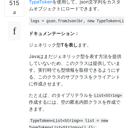
TypeToken
を使用して、json文字列をカスタ
515
ムオブジェクトにロードできます。
logs 
=
 gson
.
fromJson
(
br
,
new
TypeToken
<
Lis
ドキュメンテーション：
ジェネリック型
Tを表し
ます。
Javaはまだジェネリック型を表す方法を提供
していないため、このクラスは提供していま
す。実行時でも型情報を取得できるようにす
る、このクラスのサブクラスをクライアント
に作成させます。
たとえば、のタイプリテラルを
List<String>
作成するには、空の匿名内部クラスを作成で
きます。
TypeToken<List<String>> list = new
TypeToken<List<String>>() {};