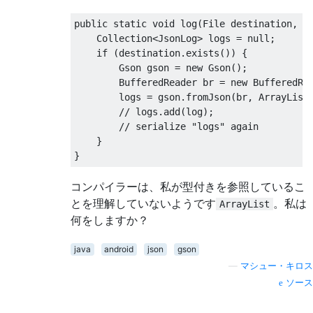
public
static
void
 log
(
File
 destination
,
J
Collection
<
JsonLog
>
 logs 
=
null
;
if
(
destination
.
exists
())
{
Gson
 gson 
=
new
Gson
();
BufferedReader
 br 
=
new
BufferedRe
        logs 
=
 gson
.
fromJson
(
br
,
ArrayList
// logs.add(log);
// serialize "logs" again
}
}
コンパイラーは、私が型付きを参照しているこ
とを理解していないようです
。私は
ArrayList
何をしますか？
java
android
json
gson
—
マシュー・キロス
ソース