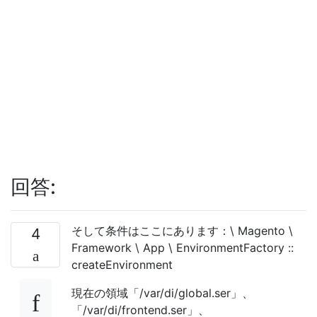
回答:
そして条件はここにあります：\ Magento \
4
Framework \ App \ EnvironmentFactory ::
createEnvironment
現在の領域「/var/di/global.ser」、
「/var/di/frontend.ser」、