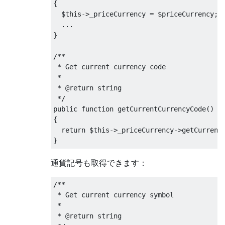
{
  $this
->
_priceCurrency 
=
 $priceCurrency
;
...
}
/**

 * Get current currency code

 *

 * @return string

 */
public
function
 getCurrentCurrencyCode
()
{
return
 $this
->
_priceCurrency
->
getCurrenc
}
通貨記号も取得できます：
/**

 * Get current currency symbol

 *

 * @return string
