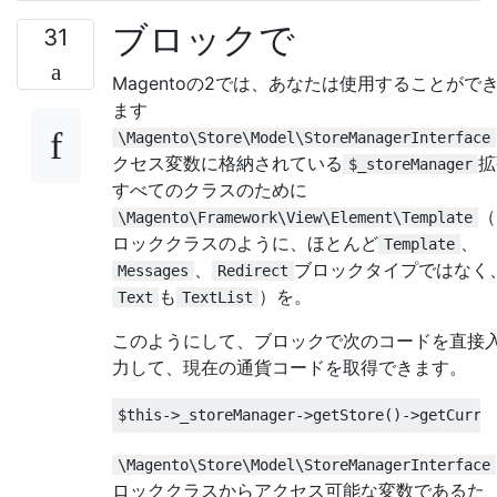
ブロックで
31
Magentoの2では、あなたは使用することがで
ます
\Magento\Store\Model\StoreManagerInterface
クセス変数に格納されている
拡
$_storeManager
すべてのクラスのために
（
\Magento\Framework\View\Element\Template
ロッククラスのように、ほとんど
、
Template
、
ブロックタイプではなく
Messages
Redirect
も
）を。
Text
TextList
このようにして、ブロックで次のコードを直接
力して、現在の通貨コードを取得できます。
$this
->
_storeManager
->
getStore
()->
getCurre
\Magento\Store\Model\StoreManagerInterface
ロッククラスからアクセス可能な変数であるた