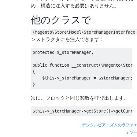
め、構造に注入する必要はありません。
他のクラスで
\Magento\Store\Model\StoreManagerInterface
ンストラクタにを注入できます：
protected
 $_storeManager
;
public
function
 __construct
(
\Magento\Store
{
    $this
->
_storeManager 
=
 $storeManager
;
}
次に、ブロックと同じ関数を呼び出します。
$this
->
_storeManager
->
getStore
()->
getCurre
—
デジタルピアニズムのラファ
ソ