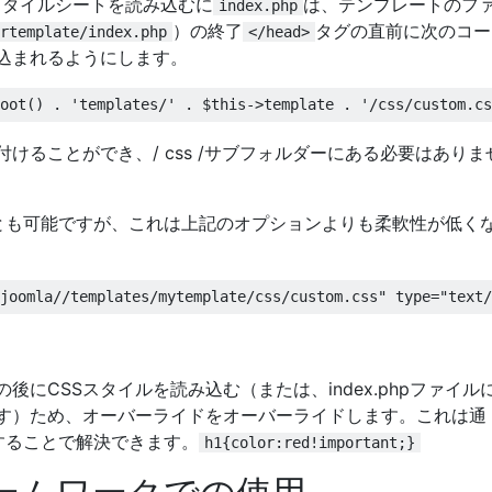
スタイルシートを読み込むに
は、テンプレートのフ
index.php
）の終了
タグの直前に次のコー
rtemplate/index.php
</head>
込まれるようにします。
けることができ、/ css /サブフォルダーにある必要はありま
とも可能ですが、これは上記のオプションよりも柔軟性が低く
後にCSSスタイルを読み込む（または、index.phpファイル
す）ため、オーバーライドをオーバーライドします。これは通
することで解決できます。
h1{color:red!important;}