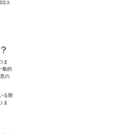
SSス
？
つま
一般的
任意の
いる限
りま