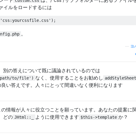
custom.css
ファイルをロードするには
。
nfig.php
—
ヨ
、別の答えについて既に議論されているのでは
なく、使用することをお勧めし
path/to/file')
addStyleShee
れの良い答えです。人々にとって間違いなく便利になります
r。この情報が人々に役立つことを願っています。あなたの提案に
。どの
ように使用できます
か？
JHtml::_
$this->template