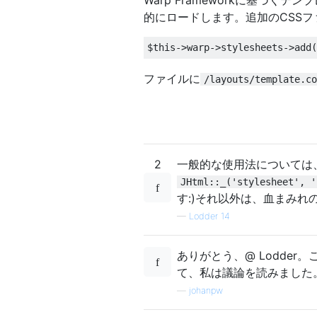
的にロードします。追加のCSS
ファイルに
/layouts/template.co
2
一般的な使用法については
JHtml::_('stylesheet', '
す:)それ以外は、血まみ
—
Lodder 14
ありがとう、@ Lodde
て、私は議論を読みました
—
johanpw