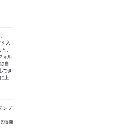
は、
ドを入
ると、
フォル
に独自
応でき
びに上
テンプ
ィ拡張機