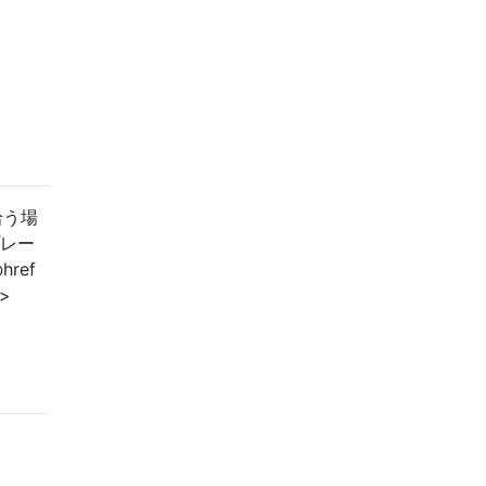
拾う場
プレー
href
>