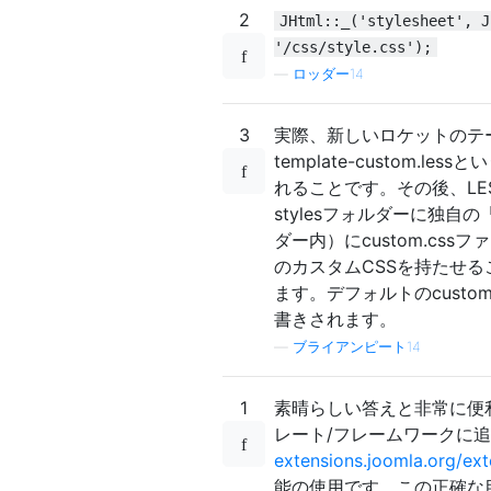
2
JHtml::_('stylesheet', J
'/css/style.css');
—
ロッダー14
3
実際、新しいロケットのテ
template-custom
れることです。その後、LE
stylesフォルダーに独自
ダー内）にcustom.c
のカスタムCSSを持たせ
ます。デフォルトのcust
書きされます。
—
ブライアンピート14
1
素晴らしい答えと非常に便
レート/フレームワークに追加
extensions.joomla.org/ext
能の使用です。この正確な