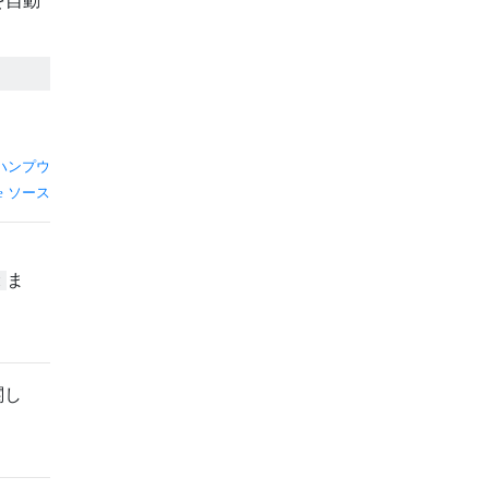
ハンプウ
ソース
ま
t
関し