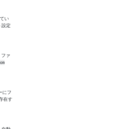
れてい
ト設定
、ファ
om
ダーにフ
存在す
を自動