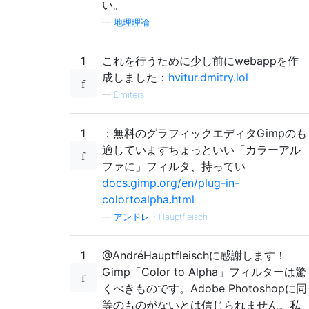
い。
—
地理理論
1
これを行うために少し前にwebappを作
成しました：
hvitur.dmitry.lol
—
Dmiters
1
：無料のグラフィックエディタGimpのも
適していますちょっといい「カラーアル
ファに」フィルタ、持ってい
docs.gimp.org/en/plug-in-
colortoalpha.html
—
アンドレ・Hauptfleisch
1
@AndréHauptfleischに感謝します！
Gimp「Color to Alpha」フィルターは驚
くべきものです。Adobe Photoshopに同
等のものがないとは信じられません。私