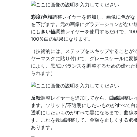
彩度/色相
調整レイヤーを追加し、画像に色がな
を下げます。元の画像にグラデーションがない
に
しきい値
調整レイヤーを使用するだけで、10
100％白の結果になります。
（技術的には、ステップをスキップすることが
ヤーマスクに貼り付けて、グレースケールに変
により、黒/白バランスを調整するための優れた
られます）
反転
調整レイヤーを追加してから、
曲線
調整レ
ます。ソリッド/不透明にしたいものがすべて白
透明にしたいものがすべて黒になるまで、曲線
す。これを数回調整して、金額を正しくする必
あります。