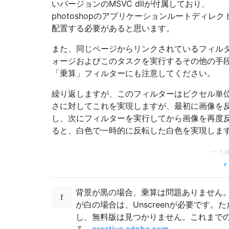
いバージョンのMSVC dllが付属しており、
photoshopのアプリケーションルートディレク
配置する必要があると思います。
また、同じページからリンクされているフィル
ォージおよびこのタスクを実行するその他の手
「乗算」フィルターにも注意してください。
繰り返しますが、このフィルターはピクセル単
さに対してこれを実現しますが、最初に画像を
し、次にフィルターを実行してから画像を再度
ると、白色で一時的に反転した白色を実現しま
—
r_a
背景が黒の場合、乗算は問題ありません
が白の場合は、Unscreenが必要です。た
し、無料版は見つかりません。これまで
ろ、
creative.adobe.com