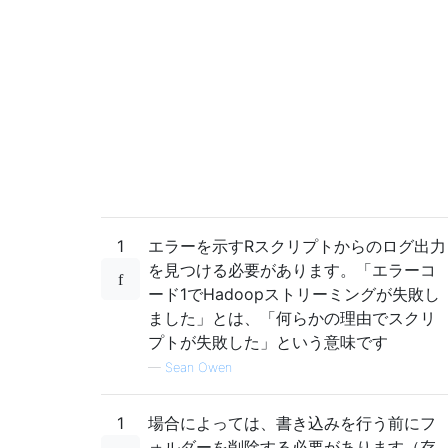
        keyval
(
1
,
list
(
t
(
Xi
)%*%
yi
))
},
     reduce 
=
TRUE
,
     combine 
=
TRUE
)))[[
1
]]
solve
(
XtX
,
XtY
)
Input
:
------------
instant
,
dteday
,
season
,
yr
,
mnth
,
holiday
,
week
1
エラーを示すRスクリプトからのログ出力
1
,
2011-01-01
,
1
,
0
,
1
,
0
,
6
,
0
,
2
,
0.344167
,
0.3636
を見つける必要があります。「エラーコ
2
,
2011-01-02
,
1
,
0
,
1
,
0
,
0
,
0
,
2
,
0.363478
,
0.3537
ード1でHadoopストリーミングが失敗し
3
,
2011-01-03
,
1
,
0
,
1
,
0
,
1
,
1
,
1
,
0.196364
,
0.1894
ました」とは、「何らかの理由でスクリ
4
,
2011-01-04
,
1
,
0
,
1
,
0
,
2
,
1
,
1
,
0.2
,
0.212122
,
0.
5
,
2011-01-05
プトが失敗した」という意味です
,
1
,
0
,
1
,
0
,
3
,
1
,
1
,
0.226957
,
0.2292
6
,
2011-01-06
,
1
,
0
,
1
,
0
,
4
,
1
,
1
,
0.204348
,
0.2332
—
Sean Owen
7
,
2011-01-07
,
1
,
0
,
1
,
0
,
5
,
1
,
2
,
0.196522
,
0.2088
8
,
2011-01-08
,
1
,
0
,
1
,
0
,
6
,
0
,
2
,
0.165
,
0.162254
,
1
場合によっては、書き込みを行う前にフ
9
,
2011-01-09
,
1
,
0
,
1
,
0
,
0
,
0
,
1
,
0.138333
,
0.1161
10
,
2011-01-10
ォルダーを削除する必要があります（存
,
1
,
0
,
1
,
0
,
1
,
1
,
1
,
0.150833
,
0.150