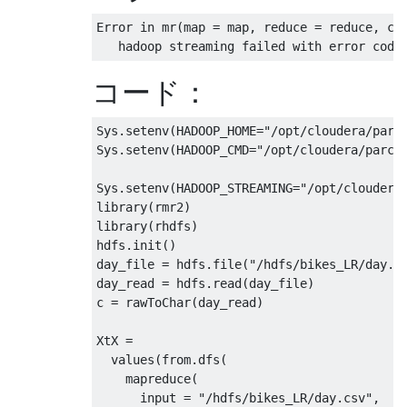
Error 
in
 mr
(
map 
=
 map
,
 reduce 
=
 reduce
,
 co
   hadoop streaming failed with error code
コード：
Sys.setenv
(
HADOOP_HOME
=
"/opt/cloudera/parc
Sys.setenv
(
HADOOP_CMD
=
"/opt/cloudera/parce
Sys.setenv
(
HADOOP_STREAMING
=
"/opt/cloudera
library
(
rmr2
)
library
(
rhdfs
)
hdfs.init
()
day_file 
=
 hdfs.file
(
"/hdfs/bikes_LR/day.c
day_read 
=
 hdfs.read
(
day_file
)
c 
=
 rawToChar
(
day_read
)
XtX 
=
  values
(
from.dfs
(
    mapreduce
(
      input 
=
"/hdfs/bikes_LR/day.csv"
,