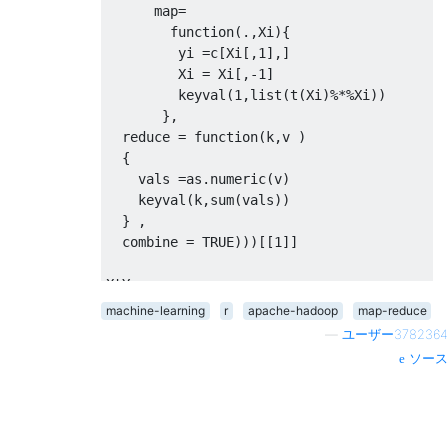
      map
=
function
(
.
,
Xi
){
         yi 
=
c
[
Xi
[,
1
],]
         Xi 
=
 Xi
[,
-1
]
         keyval
(
1
,
list
(
t
(
Xi
)%*%
Xi
))
},
  reduce 
=
function
(
k
,
v 
)
{
    vals 
=
as.numeric
(
v
)
    keyval
(
k
,
sum
(
vals
))
}
,
  combine 
=
TRUE
)))[[
1
]]
XtY 
=
 values
(
from.dfs
(
machine-learning
r
apache-hadoop
map-reduce
    mapreduce
(
—
ユーザー3782364
     input 
=
"/hdfs/bikes_LR/day.csv"
,
ソース
     map
=
function
(
.
,
Xi
){
         yi 
=
c
[
Xi
[,
1
],]
         Xi 
=
 Xi
[,
-1
]