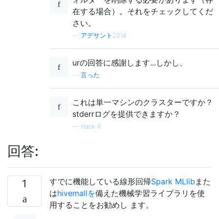
在する場合）。それをチェックしてくだ
さい。
—
アデサント2014
 Please Suggest me any mistakes.
urの回答に感謝します...しかし、
—
言った
これは単一マシンのクラスターですか？
stderrログを提供できますか？
—
Hack-R
回答:
すでに機能している線形回帰
Spark MLlib
また
1
は
hivemallを
備えた機械学習ライブラリを使
用することをお勧めし ます。