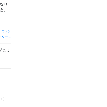
かなり
近ま
、
ーウェン
ソース
聞こえ
-)