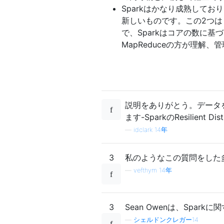
Sparkはかなり成熟しており
新しいものです。この2つ
で、Sparkはコアの数に
MapReduceの方が理解
説明をありがとう。データ
ます-SparkのResilient
—
idclark 14年
3
私のようなこの質問をした
—
vefthym 14年
3
Sean Owenは、Spark
—
シェルドンクレガー14