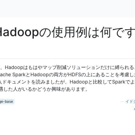
kとHadoopの使用例は何で
用すると、Hadoopはもはやマップ削減ソリューションだけに縛られ
he SparkとHadoopの両方がHDFSの上にあることを考慮
入ドキュメントを読みましたが、Hadoopと比較してSparkで
遇した人がいるかどうか興味があります。
ge-base
—
イド