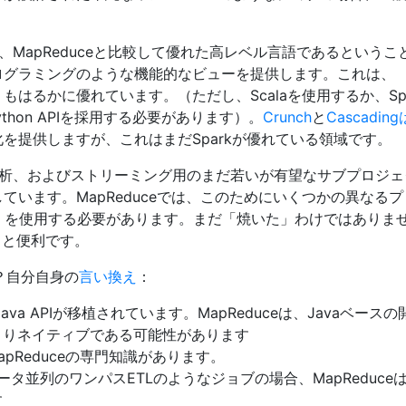
は、MapReduceと比較して優れた高レベル言語であるというこ
プログラミングのような機能的なビューを提供します。これは、
りもはるかに優れています。（ただし、Scalaを使用するか、Sp
thon APIを採用する必要があります）。
Crunch
と
Cascading
象化を提供しますが、これはまだSparkが優れている領域です。
フ分析、およびストリーミング用のまだ若いが有望なサブプロジ
しています。MapReduceでは、このためにいくつかの異なる
Storm）を使用する必要があります。まだ「焼いた」わけではありま
くと便利です。
か？自分自身の
言い換え
：
、Java APIが移植されています。MapReduceは、Javaベース
よりネイティブである可能性があります
apReduceの専門知識があります。
データ並列のワンパスETLのようなジョブの場合、MapReduceはS
す