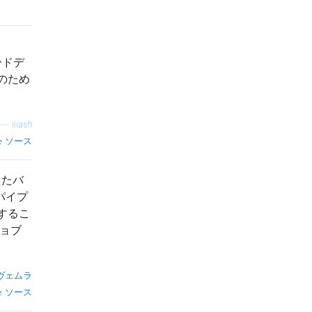
ードデ
のため
—
iliasfl
ソース
えたバ
パイプ
するこ
ジョブ
ヴェムラ
ソース