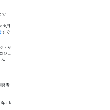
とで
ark用
は
すで
ェクトが
プロジェ
せん
の開発者
park