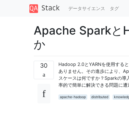
データサイエンス
タグ
Apache Spar
か
Hadoop 2.0とYARNを使
30
ありません。その進歩により、Apac
スケースは何ですか？Sparkの導
率的で簡単に解決できる問題に遭
apache-hadoop
distributed
knowled