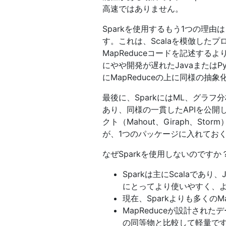
高速ではありません。
Sparkを使用するもう1つの理由
す。これは、Scalaを模倣した
MapReduceコードを記述するよ
にやや開発が遅れたJavaまたはPy
にMapReduceの上に同様の抽
最後に、SparkにはML、グラ
あり、同様の一貫したAPIを公開
クト（Mahout、Giraph、
が、1つのパッケージに入れてお
なぜSparkを使用しないのです
Sparkは主にScalaであり
にとってより使いやすく、
現在、Sparkよりも多くのM
MapReduceが設計された
の同等物と比較して軽量で