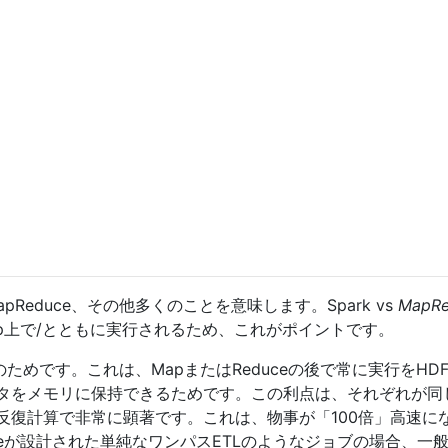
MapReduce、その他多くのことを意味します。Spark vs
MapRe
oop上で/とともに実行されるため、これがポイントです。
のためです。これは、MapまたはReduceの後で常に実行をHD
タをメモリに保持できるためです。この利点は、それぞれが同
反復計算で非常に顕著です。これは、物事が「100倍」高速に
uceが設計された単純なワンパスETLのようなジョブの場合、一