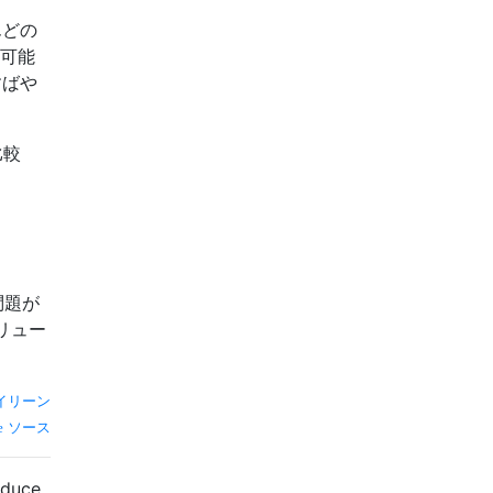
んどの
を可能
すばや
比較
問題が
リュー
イリーン
ソース
uce