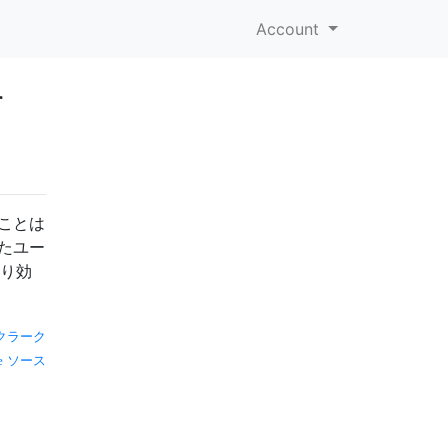
Account
す
ることは
したユー
より効
クラーク
ソース