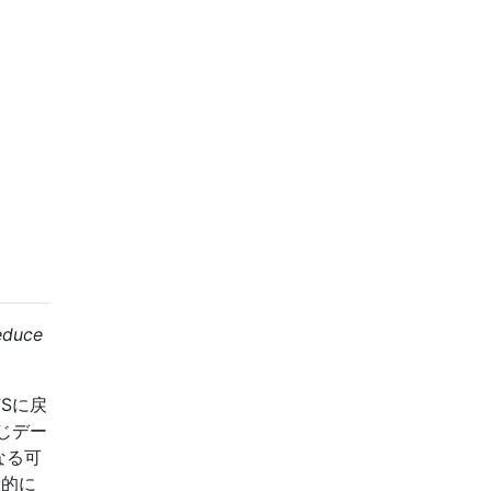
duce
FSに戻
じデー
なる可
般的に