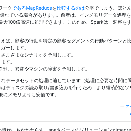
ワーク
であるMapReduce
を
比較するのは
公平でしょう。ほと
eよりも優れている場合があります。前者は、インメモリデータ処理
大100倍高速に処理できます。このため、Sparkは、洞察を
とえば、顧客の行動を特定の顧客セグメントの行動パターンと
リガーします。
るさまざまなシナリオを予測します。
します。
実行し、異常やマシンの障害を予測します。
に大きなデータセットの処理に適しています（処理に必要な時間に
uceはディスクの読み取り/書き込みを行うため、より経済的なソ
般にメモリよりも安価です。
—
ア
の若い時代にもかかわらず、sparkベースのソリューションがmapred