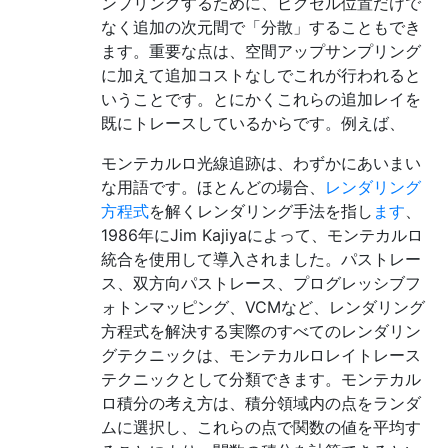
ンプリングするために、ピクセル位置だけで
なく追加の次元間で「分散」することもでき
ます。重要な点は、空間アップサンプリング
に加えて追加コストなしでこれが行われると
いうことです。とにかくこれらの追加レイを
既にトレースしているからです。例えば、
モンテカルロ光線追跡は、わずかにあいまい
な用語です。ほとんどの場合、
レンダリング
方程式
を解くレンダリング手法を指し
ます
、
1986年にJim Kajiyaによって、モンテカルロ
統合を使用して導入されました。パストレー
ス、双方向パストレース、プログレッシブフ
ォトンマッピング、VCMなど、レンダリング
方程式を解決する実際のすべてのレンダリン
グテクニックは、モンテカルロレイトレース
テクニックとして分類できます。モンテカル
ロ積分の考え方は、積分領域内の点をランダ
ムに選択し、これらの点で関数の値を平均す