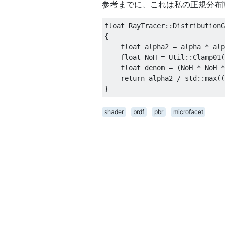
参考までに、これは私の正規分布
float RayTracer::DistributionG
{

    float alpha2 = alpha * alp
    float NoH = Util::Clamp01(
    float denom = (NoH * NoH *
    return alpha2 / std::max((
shader
brdf
pbr
microfacet