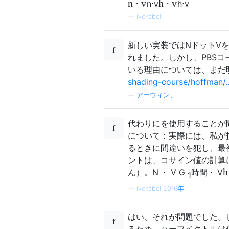
n
⋅
v
h
⋅
v
n
⋅
v
h
⋅
v
—
ivokabel
新しい実装ではNドットV
れました。しかし、PBS
いる理由については、まだ
shading-course/hoffman/
—
アーウィン、
代わりにを使用することが
について：実際には、私が投
るときに間違いを犯し、最
ントは、コサイン値の計算
h
ん）。
N
⋅
V
G
時間
⋅
V
1
—
ivokabel 2016年
はい、それが問題でした。