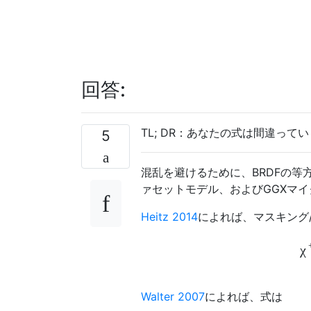
回答:
TL; DR：あなたの式は間違って
5
混乱を避けるために、BRDFの
ァセットモデル、およびGGXマ
Heitz 2014
によれば、マスキング
χ
Walter 2007
によれば、式は