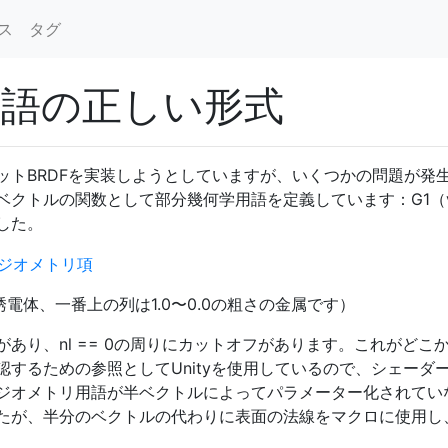
ス
タグ
用語の正しい形式
ットBRDFを実装しようとしていますが、いくつかの問題が発
ベクトルの関数として部分幾何学用語を定義しています：G1（
した。
の誘電体、一番上の列は1.0〜0.0の粗さの金属です）
あり、nl == 0の周りにカットオフがあります。これがどこ
するための参照としてUnityを使用しているので、シェーダ
ジオメトリ用語が半ベクトルによってパラメーター化されてい
たが、半分のベクトルの代わりに表面の法線をマクロに使用し