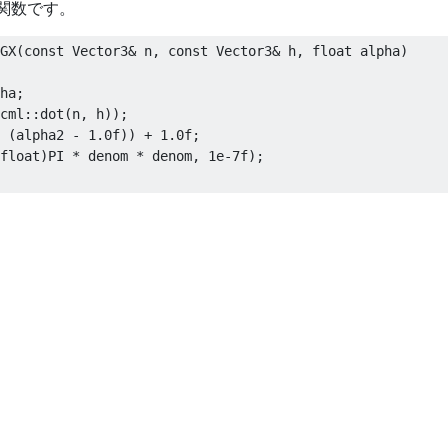
関数です。
GX(const Vector3& n, const Vector3& h, float alpha)

ha;

cml::dot(n, h));

 (alpha2 - 1.0f)) + 1.0f;

float)PI * denom * denom, 1e-7f);
