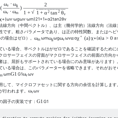
⋅
ω
ω
2
v
g
(
)
−
−
−
−
−
−
−
−
−
−
−
⋅
ω
ω
√
2
2
1
+
1
+
α
tan
θ
v
m
v
χ
+
(
ω
v
⋅
ω
g
ω
v
⋅
ω
m
)
2
1
+
1
+
α
2
tan
2
θ
v
法線方向（中間ベクトル）、は主（幾何学的）法線方向（法線
性です。粗さパラメータであり、は正の特性関数、またはヘビ
+
α
(
a
)
a
>
0
ω
ω
ω
χ
外の場合はゼロ）。
ω
m
ω
g
ω
v
α
χ
+
(
a
)
a
m
g
v
ている場合、半ベクトルはがゼロであることを確認するために
クロサーフェイスの背面がマクロサーフェイスの前面の方向か
者は、屈折もサポートされている場合にのみ意味があります）
ている場合は、このパラメーターを省略できます。それがおそ
G
1
ω
ω
m
G
1
ω
v
m
v
用して、マイクロファセットに関する方向の余弦を計算します
ω
が行われます。
ω
v
v
G
1
の因子の実装です：
G
1