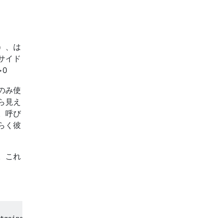
）、は
サイド
>
0
のみ使
ら見え
。呼び
らく彼
。これ