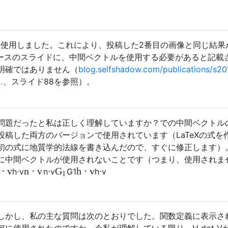
を使用しました。これにより、投稿した2番目の画像と同じ結果
コースのスライドに、中間ベクトルを使用する必要があると記載
明確ではありません（
blog.selfshadow.com/publications/s20
…
、スライド88を参照）。
問題だったと私は正しく理解していますか？での中間ベクトル
稿した両方のバージョンで使用されています（LaTeXの式を
初の式に地質学的法線を書き込んだので、すぐに修正します）
に中間ベクトルが使用されないことです（つまり、使用されま
⋅
v
n
⋅
v
h
⋅
v
G
h
⋅
v
n
⋅
v
G
1
h
⋅
v
1
しかし、私の主な質問は次のとおりでした。関数定義に表示さ