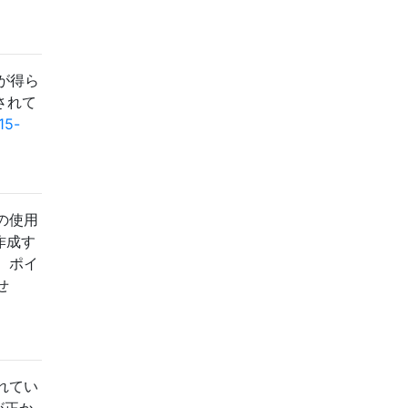
が得ら
されて
15-
の使用
作成す
。ポイ
せ
れてい