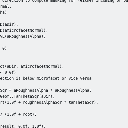
 direction to compute masking for (either incoming or ou
rmal,

ha)

D(aDir);

D(aMicrofacetNormal);

VE(aRoughnessAlpha);

 0)

ot(aDir, aMicrofacetNormal);

< 0.0f)

ection is below microfacet or vice versa

Sqr = aRoughnessAlpha * aRoughnessAlpha;

Geom::TanThetaSqr(aDir);

rt(1.0f + roughnessAlphaSqr * tanThetaSqr);

/ (1.0f + root);

result, 0.0f, 1.0f);
