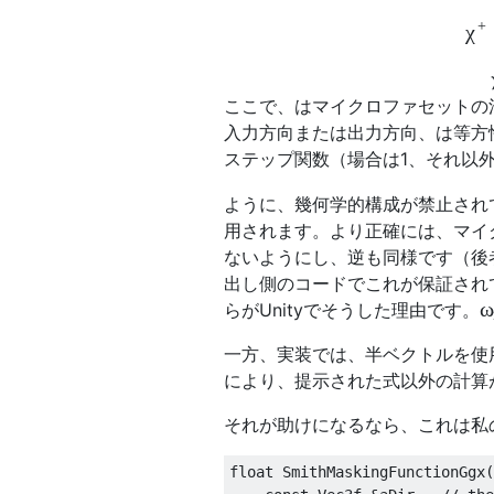
+
χ
ここで、はマイクロファセットの
入力方向または出力方向、は等方
ステップ関数（場合は1、それ以
ように、幾何学的構成が禁止され
用されます。より正確には、マイ
ないようにし、逆も同様です（後
出し側のコードでこれが保証され
ω
らがUnityでそうした理由です。
一方、実装では、半ベクトルを使
により、提示された式以外の計算
それが助けになるなら、これは私
float SmithMaskingFunctionGgx(
