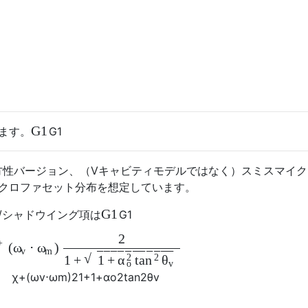
G
1
います。
G
1
等方性バージョン、（Vキャビティモデルではなく）スミスマイ
イクロファセット分布を想定しています。
G
1
/シャドウイング項は
G
1
2
+
(
⋅
)
ω
ω
−
−
−
−
−
−
−
−
−
−
−
v
m
√
2
2
1
+
1
+
α
tan
θ
o
v
χ
+
(
ω
v
⋅
ω
m
)
2
1
+
1
+
α
o
2
tan
2
θ
v