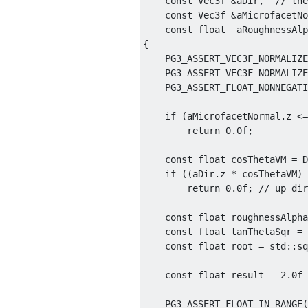
    const Vec3f &aDir,  // the
    const Vec3f &aMicrofacetNo
    const float  aRoughnessAlp
{

    PG3_ASSERT_VEC3F_NORMALIZE
    PG3_ASSERT_VEC3F_NORMALIZE
    PG3_ASSERT_FLOAT_NONNEGATI
    if (aMicrofacetNormal.z <=
        return 0.0f;

    const float cosThetaVM = D
    if ((aDir.z * cosThetaVM) 
        return 0.0f; // up dir
    const float roughnessAlpha
    const float tanThetaSqr = 
    const float root = std::sq
    const float result = 2.0f 
    PG3_ASSERT_FLOAT_IN_RANGE(