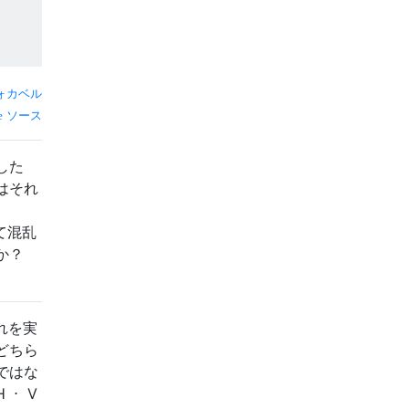
ォカベル
ソース
した
はそれ
て混乱
か？
れを実
どちら
ではな
H
⋅
V