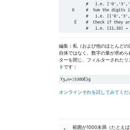
#   i.e. ['0','3','
     O     
#  Sum the digits i
#   i.e. [['0','3',
Ë
#  Check if they ar
#   i.e. [11,10] → 
編集：私（および他のほとんどの
自体ではなく、数字の量が求めら
ターを閉じ、フィルターされたリ
ト
です：
Ÿʒ₄
n
+¦
S3
ô
O
Ë}
g
オンラインそれを試してみてくだ
範囲が1000未満（たとえば