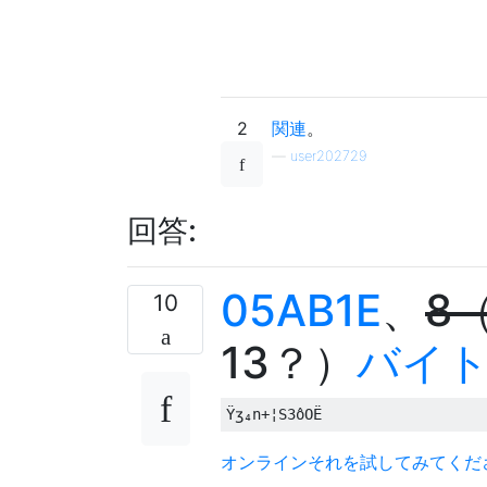
2
関連
。
—
user202729
回答:
05AB1E
、
8
10
13？）
バイ
オンラインそれを試してみてくだ