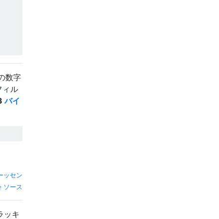
の数字
フィル
3
バイ
ーッセン
ソース
ラッキ