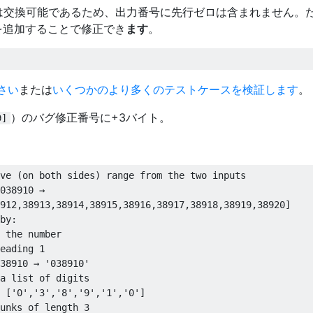
数は交換可能であるため、出力番号に先行ゼロは含まれません。
を追加することで修正でき
ます
。
さい
または
いくつかのより多くのテストケースを検証します
。
）のバグ修正番号に+3バイト。
9]
ve (on both sides) range from the two inputs
038910 → 
912,38913,38914,38915,38916,38917,38918,38919,38920]
by:
 the number
eading 1
38910 → '038910'
a list of digits
 ['0','3','8','9','1','0']
unks of length 3