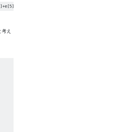
]+
e
[
5
])
と考え