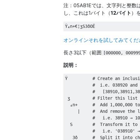
注：05AB1Eでは、文字列と整
し、これは1バイト（
12バイト
）
オンラインそれを試してみてくだ
長さ3以下（範囲
[000000, 00099
説明：
Ÿ
# Create an inclusi
#  i.e. 038920 and 
#   [38910,38911,38
ʒ
# Filter this list 
₄
n
+
#  Add 1,000,000 to
|
#  And remove the l
#   i.e. 38910 → 10
  S        
#  Transform it to 
#   i.e. '038910' →
3
ô
#  Split it into ch