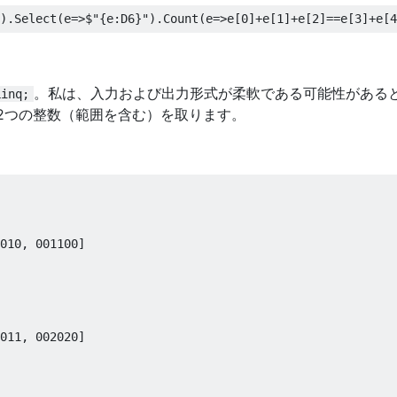
).
Select
(
e
=>
$
"{e:D6}"
).
Count
(
e
=>
e
[
0
]+
e
[
1
]+
e
[
2
]==
e
[
3
]+
e
[
4
。私は、入力および出力形式が柔軟である可能性がある
Linq;
2つの整数（範囲を含む）を取ります。
010
,
001100
]
011
,
002020
]