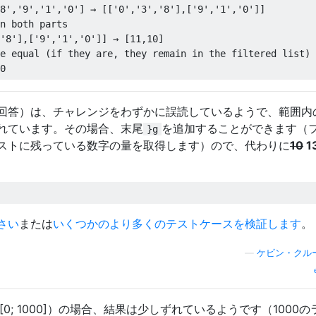
8','9','1','0'] → [['0','3','8'],['9','1','0']]
n both parts
'8'],['9','1','0']] → [11,10]
e equal (if they are, they remain in the filtered list)
0
回答）は、チャレンジをわずかに誤読しているようで、範囲内
れています。その場合、末尾
を追加することができます（
}g
ストに残っている数字の量を取得します）ので、代わりに
10
1
さい
または
いくつかのより多くのテストケースを検証します
。
—
ケビン・クル
[0; 1000]）の場合、結果は少しずれているようです（1000の