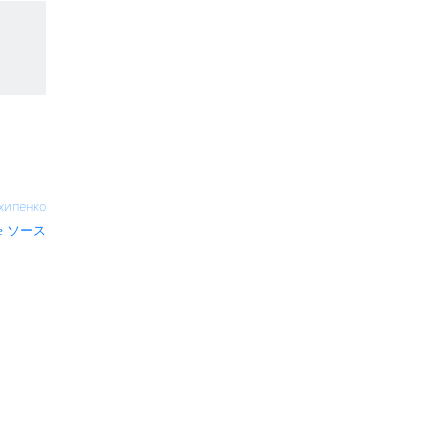
хипенко
ソース