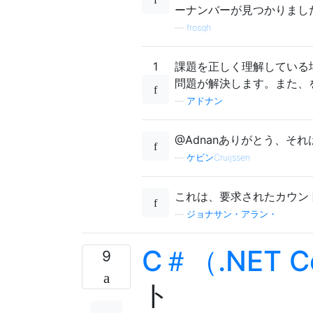
ーナンバーが見つかりまし
—
frosqh
1
課題を正しく理解している場
問題が解決します。また、
—
アドナン
@Adnanありがとう、そ
—
ケビンCruijssen
これは、要求されたカウン
—
ジョナサン・アラン・
C＃（.NET C
9
ト