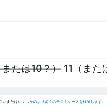
（または10？）
11（また
ト
さい
または
いくつかのより多くのテストケースを検証します
。