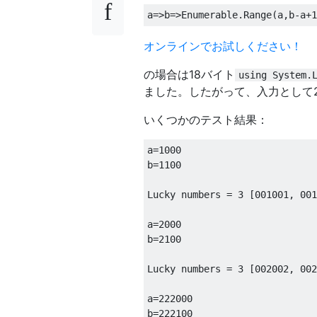
a
=>
b
=>
Enumerable
.
Range
(
a
,
b
-
a
+
1
オンラインでお試しください！
の場合は18バイト
using System.
ました。したがって、入力として
いくつかのテスト結果：
a
=
1000
b
=
1100
Lucky
 numbers 
=
3
[
001001
,
001
a
=
2000
b
=
2100
Lucky
 numbers 
=
3
[
002002
,
002
a
=
222000
b
=
222100