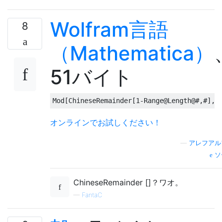
Wolfram言語
8
（Mathematica）
51バイト
オンラインでお試しください！
—
アレフアル
ソ
ChineseRemainder []？ワオ。
—
FantaC