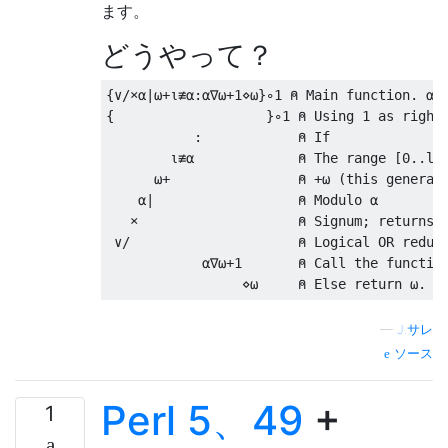
ます。
どうやって？
{∨/×⍺|⍵+⍳≢⍺:⍺∇⍵+
1
⋄⍵}∘
1
⍝
Main
function
.
⍺=
{
}∘
1
⍝
Using
1
as
 right
:
⍝
If
⍳≢⍺
⍝
The
 range 
[
0.
.
le
⍵+
⍝
+⍵
(
this
 generat
⍺|
⍝
Modulo
⍺
×
⍝
Signum
;
 returns 
∨/
⍝
Logical
 OR reduc
⍺∇⍵+
1
⍝
Call
 the 
functio
⋄⍵
⍝
Else
return
⍵.
—
J.サレ
ソース
Perl 5、49
+
1