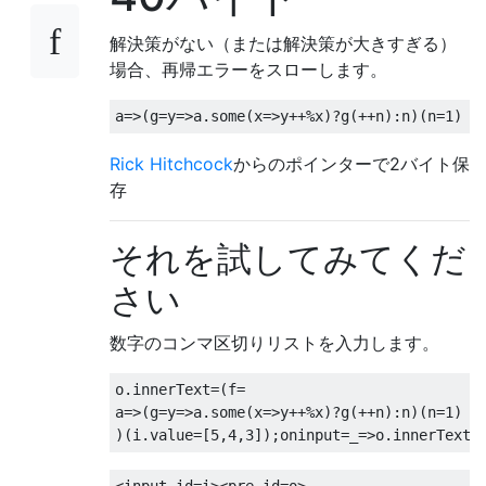
解決策がない（または解決策が大きすぎる）
場合、再帰エラーをスローします。
a
=>(
g
=
y
=>
a
.
some
(
x
=>
y
++%
x
)?
g
(++
n
):
n
)(
n
=
1
)
Rick Hitchcock
からのポインターで2バイト保
存
それを試してみてくだ
さい
数字のコンマ区切りリストを入力します。
o
.
innerText
=(
f
=
a
=>(
g
=
y
=>
a
.
some
(
x
=>
y
++%
x
)?
g
(++
n
):
n
)(
n
=
1
)
)(
i
.
value
=[
5
,
4
,
3
]);
oninput
=
_
=>
o
.
innerText
=