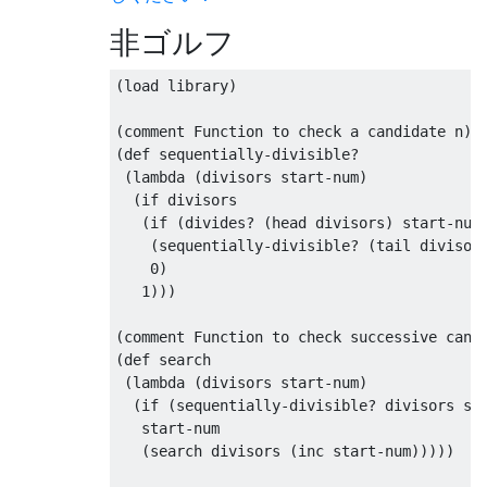
非ゴルフ
(load library)

(comment Function to check a candidate n)

(def sequentially-divisible?

 (lambda (divisors start-num)

  (if divisors

   (if (divides? (head divisors) start-num)
    (sequentially-divisible? (tail divisors
    0)

   1)))

(comment Function to check successive candi
(def search

 (lambda (divisors start-num)

  (if (sequentially-divisible? divisors sta
   start-num

   (search divisors (inc start-num)))))
