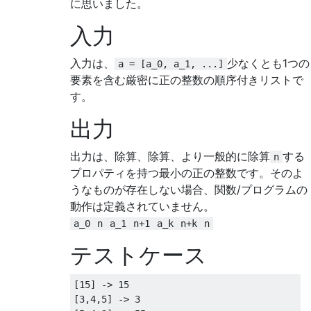
に思いました。
入力
入力は、
少なくとも1つの
a = [a_0, a_1, ...]
要素を含む厳密に正の整数の順序付きリストで
す。
出力
出力は、除算、除算、より一般的に除算
する
n
プロパティを持つ最小の正の整数です。そのよ
うなものが存在しない場合、関数/プログラムの
動作は定義されていません。
a_0
n
a_1
n+1
a_k
n+k
n
テストケース
[15] -> 15

[3,4,5] -> 3
