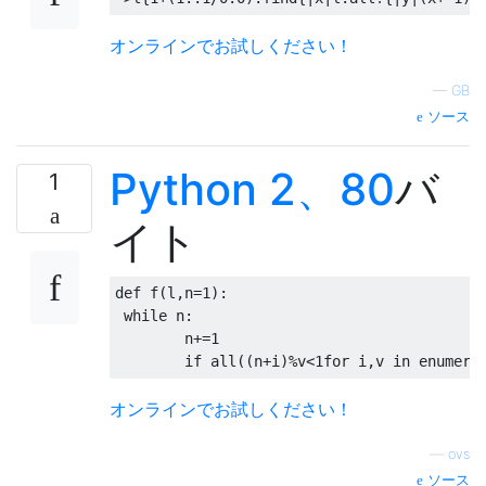
オンラインでお試しください！
—
GB
ソース
Python 2、80
バ
1
イト
def
 f
(
l
,
n
=
1
):
while
 n
:
	n
+=
1
if
 all
((
n
+
i
)%
v
<
1for
 i
,
v 
in
 enumera
オンラインでお試しください！
—
ovs
ソース