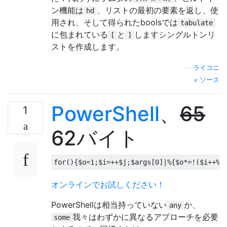
ン機能は
、リストの最初の要素を返し、使
hd
用され、そして得られたboolsでは
tabulate
に包まれている
と
しますシングルトンリ
[
]
ストを作成します。
—
ライコニ
ソース
PowerShell
、
65
1
62バイト
for
(){
$o
=
1
;
$i
=++
$j
;
$args
[
0
]|%{
$o
*=!(
$i
++%
$
オンラインでお試しください！
PowerShellは相当持っていない
か、
any
我々はわずかに異なるアプローチを必要
some