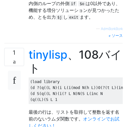
内側のループの外側
は0以外であり、
if
$o
機能する増分ソリューションが見つかったた
め、とを出力
し
ます。
$j
exit
—
AdmBorkBork
ソース
tinylisp
、108バイ
1
ト
(load library

(d ?(q((L N)(i L(i(mod N(h L))0(?(t L)(inc 
(d S(q((L N)(i(? L N)N(S L(inc N

最後の行は、リストを取得して整数を返す名
前のないラムダ関数です。
オンラインでお試
しください！