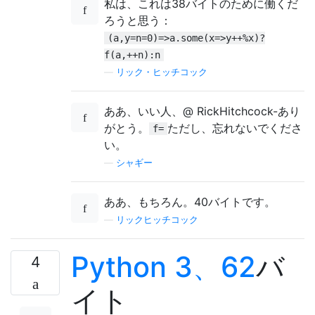
私は、これは38バイトのために働くだ
ろうと思う：
(a,y=n=0)=>a.some(x=>y++%x)?
f(a,++n):n
—
リック・ヒッチコック
ああ、いい人、@ RickHitchcock-あり
がとう。
ただし、忘れないでくださ
f=
い。
—
シャギー
ああ、もちろん。40バイトです。
—
リックヒッチコック
Python 3、62
バ
4
イト