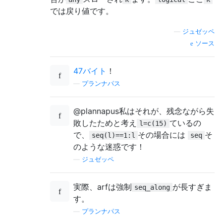
では戻り値です。
—
ジュゼッペ
ソース
47バイト
！
—
プランナパス
@plannapus私はそれが、残念ながら失
敗したためと考え
ているの
l=c(15)
で、
その場合には
そ
seq(l)==1:l
seq
のような迷惑です！
—
ジュゼッペ
実際、arfは強制
が長すぎま
seq_along
す。
—
プランナパス