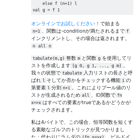
else
 f 
(
n
+1
)
val
 g 
=
 f 
1
オンラインでお試しください！
で始まる
、関数は-conditionが満たされるまで
n=1
f
インクリメントし、その場合は返されます。
n
all
n
整数
と関数
を使用してリ
tabulate(m,g)
m
g
ストを作成します
。
[g 0, g 1, ..., g m]
我々の状態で
入力リストの長さと呼
tabulate
ばれ
そしてか否かをチェックする機能
の
l
i
第要素
分割
。これによりブール値のリ
l
n+i
ストが生成されるため
、ID関数で
all
fn
はすべての要素がtrueであるかどうかが
x=>x
チェックされます。
私は4バイトで、この場合、恒等関数を短くす
る素敵なゴルフのトリックが見つかりまし
た：代わりにラムダの
、ビルドイ
(fn x=>x)