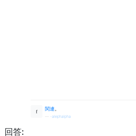
関連
。
—
-alephalpha
回答: