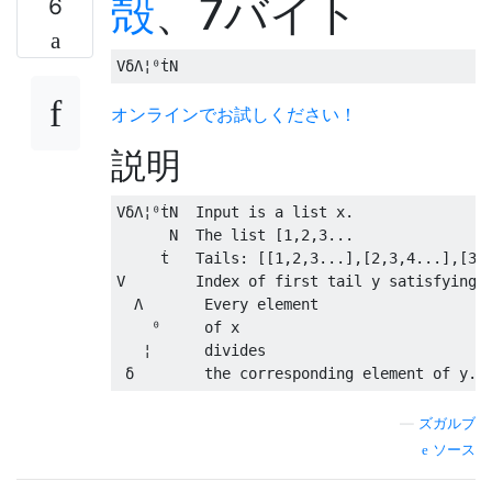
殻
、7バイト
6
オンラインでお試しください！
説明
VδΛ¦⁰ṫN  Input is a list x.

      N  The list [1,2,3...

     ṫ   Tails: [[1,2,3...],[2,3,4...],[3,4
V        Index of first tail y satisfying t
  Λ       Every element

    ⁰     of x

   ¦      divides

—
ズガルブ
ソース