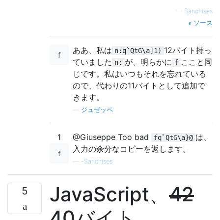
—
Sanchises
ソース
ああ、私は
12バイト持っ
n:q`QtG\a]1)
ていました
が、明らかに
ここと同
n:
f
じです。私はいつもそれを忘れている
ので、代わりの11バイトとして追加で
きます。
—
ジュゼッペ
1
@Giuseppe Too bad
は、
fq`QtG\a}@
入力の余分なコピーを返します。
—
-Sanchises
JavaScript、
42
5
40バイト