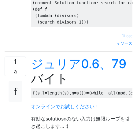
(comment Solution function: search for cand
(def f

 (lambda (divisors)

—
DLosc
ソース
ジュリア0.6、79
1
バイト
f
(
s
,
l
=
length
(
s
),
n
=
s
[])=(
while
!
all
(
mod
.(
co
オンラインでお試しください！
有効なsolutiosnのない入力は無限ループを引
き起こします... :)