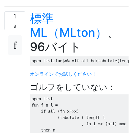
標準
1
ML（MLton）
、
96バイト
open
 List
;
fun
$
n
%
=
if
 all hd
(
tabulate
(
lengt
オンラインでお試しください！
ゴルフをしていない：
open
fun
 f n l 
=
if
 all 
(
fn x
=>
x
)
(
tabulate 
(
 length l

,
 fn i 
=>
(
n
+
i
)
mod
 n
then
 n 
