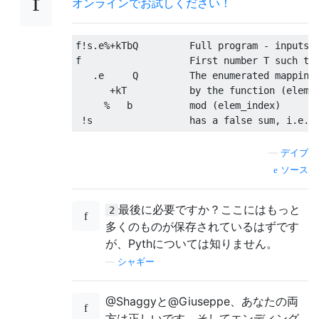
オンラインでお試しください！
f!s.e%+kTbQ         Full program - inputs l
f                   First number T such tha
   .e     Q         The enumerated mapping 
      +kT           by the function (elem_v
     %   b          mod (elem_index)

—
デイブ
ソース
最後に必要ですか？ここにはもっと
2
多くのものが保存されているはずです
が、Pythについては知りません。
—
シャギー
@Shaggyと@Giuseppe、あなたの両
方は正しいです、そしてエンディング