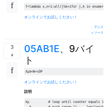
f
=
lambda
 x
,
n
=
1
:
all
(
j
%
k
<
1for
 j
,
k 
in
 enumera
オンラインでお試しください！
—
デニス
ソース
05AB1E
、9バイ
3
ト
オンラインでお試しください！
説明
Xµ          # loop until counter equals 1

  ā         # push range [1 ... len(input)]