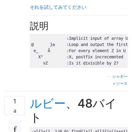
それを試してみてください
説明
               :Implicit input of array U

@       }a     :Loop and output the first i
 e_    Ã       :For every element Z in U

   X°          :X, postfix increcemnted

—
シャギー
ソース
ルビー
、48バイ
1
ト
->
l
{
1
+(
1.
.
1
/
0.0
).
find
{|
x
|
l
.
all
?{|
y
|(
x
+=
1
)%