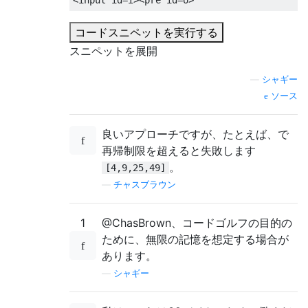
<input
id
=
i
><pre
id
=
o
>
コードスニペットを実行する
スニペットを展開
—
シャギー
ソース
良いアプローチですが、たとえば、で
再帰制限を超えると失敗します
。
[4,9,25,49]
—
チャスブラウン
1
@ChasBrown、コードゴルフの目的の
ために、無限の記憶を想定する場合が
あります。
—
シャギー