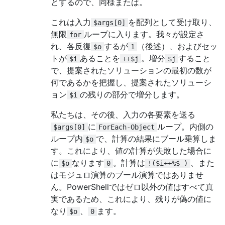
とするので、同様または。
これは入力
を配列として受け取り、
$args[0]
無限
ループに入ります。我々が設定さ
for
れ、各反復
するが
（後述）、およびセッ
$o
1
トが
あることを
。増分
すること
$i
++$j
$j
で、提案されたソリューションの最初の数が
何であるかを把握し、提案されたソリューシ
ョン
の残りの部分で増分します。
$i
私たちは、その後、入力の各要素を送る
に
ループ。内側の
$args[0]
ForEach-Object
ループ内
で、計算の結果にブール乗算しま
$o
す。これにより、値の計算が失敗した場合に
に
なります
。計算は
、また
$o
0
!($i++%$_)
はモジュロ演算のブール演算ではありませ
ん。PowerShellではゼロ以外の値はすべて真
実であるため、これにより、残りが偽の値に
なり
、
ます。
$o
0