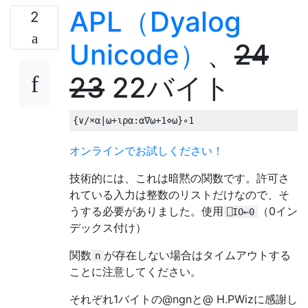
APL（Dyalog
2
Unicode）
、
24
23
22バイト
{∨/×⍺|⍵+⍳⍴⍺:⍺∇⍵+
1
⋄⍵}∘
1
オンラインでお試しください！
技術的には、これは暗黙の関数です。許可さ
れている入力は整数のリストだけなので、そ
うする必要がありました。使用
（0イン
⎕IO←0
デックス付け）
関数
が存在しない場合はタイムアウトする
n
ことに注意してください。
それぞれ1バイトの@ngnと@ H.PWizに感謝し