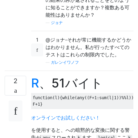
の結果のみが返されることをどのよう
に知ることができますか？複数ある可
能性はありませんか？
—
ジョナ
1
@ジョナ-それが常に機能するかどうか
はわかりません。私が行ったすべての
テストはこれらの制限内でした。
—
ガレンイワノフ
R
、51バイト
2
function
(
l
){
while
(
any
((
F
+1
:
sum
(
l
|
1
))%%
l
))
F
F
+1
}
オンラインでお試しください！
を使用すると、への暗黙的な変換に関する警
告が
スローされ
ます。
ここ
any
k
logical
k