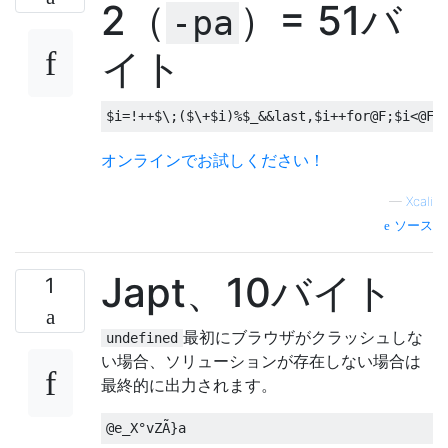
2（
）= 51バ
-pa
イト
$i
=!++
$\;
(
$\+$i
)%
$_
&&
last
,
$i
++
for
@F
;
$i
<
@F
&
オンラインでお試しください！
—
Xcali
ソース
Japt、10バイト
1
最初にブラウザがクラッシュしな
undefined
い場合、ソリューションが存在しない場合は
最終的に出力されます。