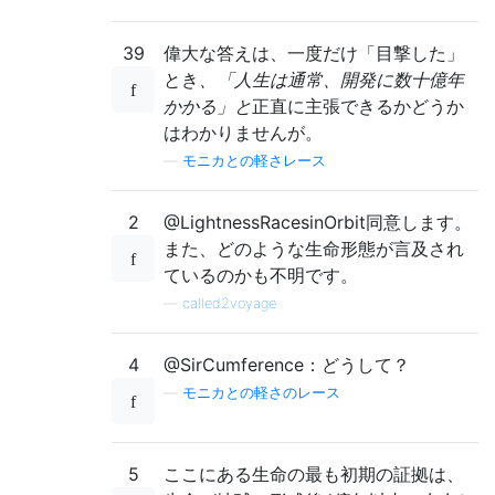
39
偉大な答えは、一度だけ「目撃した」
とき
、「人生は通常、開発に数十億年
かかる」と
正直に主張できるかどうか
はわかりませんが。
—
モニカとの軽さレース
2
@LightnessRacesinOrbit同意します。
また、どのような生命形態が言及され
ているのかも不明です。
—
called2voyage
4
@SirCumference：どうして？
—
モニカとの軽さのレース
5
ここにある生命の最も初期の証拠は、