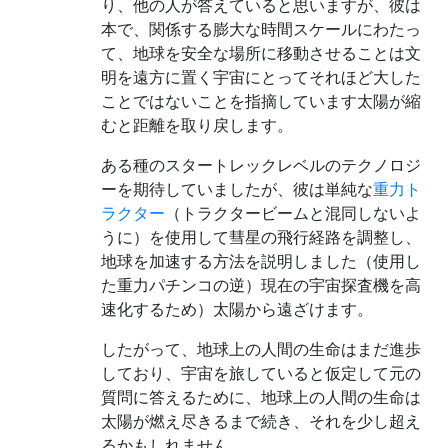
り、他の人が答えていると思いますが、彼は
本で、関係する膨大な時間スケールにわたっ
て、地球を安全な場所に移動させることは文
明を遠方に置く宇宙にとってそれほど大した
ことではないことを指摘しています太陽が縮
むと距離を取り戻します。
ある種のスタートレックレベルのテクノロジ
ーを期待していましたが、彼は単純な
重力ト
ラクター
（トラクタービームと混同しないよ
うに）を使用して彗星の飛行経路を調整し、
地球を加速する方法を説明しました（使用し
た重力パチンコの逆）現在の宇宙探査機を高
速化するため）太陽から遠ざけます。
したがって、地球上の人間の生命はまだ進歩
しており、宇宙を旅していると仮定して元の
質問に答えるために、地球上の人間の生命は
太陽が燃え尽きるまで続き、それを少し超え
るかもしれません。