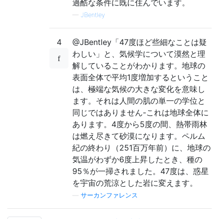
過酷な条件に既に住んでいます。
—
JBentley
4
@JBentley「47度ほど些細なことは疑
わしい」と、気候学について漠然と理
解していることがわかります。地球の
表面全体で平均1度増加するということ
は、極端な気候の大きな変化を意味し
ます。それは人間の肌の単一の学位と
同じではありません-これは地球全体に
あります。4度から5度の間、熱帯雨林
は燃え尽きて砂漠になります。ペルム
紀の終わり（251百万年前）に、地球の
気温がわずか6度上昇したとき、種の
95％が一掃されました。47度は、惑星
を宇宙の荒涼とした岩に変えます。
—
サーカンファレンス