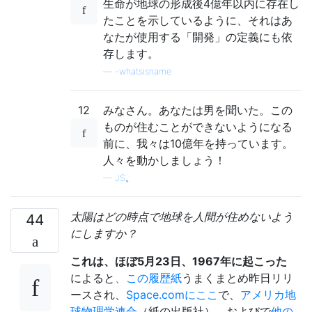
生命が地球の形成後4億年以内に存在し
たことを示しているように、それはあ
なたが使用する「開発」の定義にも依
存します。
—
-whatsisname
12
みなさん。あなたは男を聞いた。この
ものが住むことができないようになる
前に、我々は10億年を持っています。
人々を動かしましょう！
—
JS。
太陽はどの時点で地球を人間が住めないよう
44
にしますか？
これは、ほぼ5月23日、1967年に起こった
によると
、この履歴紙
うまくまとめ昨日リリ
ースされ、
Space.comにここ
で、
アメリカ地
球物理学連合
（紙の出版社）、およびで
他の