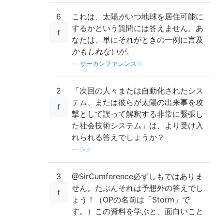
6
これは、太陽
が
いつ地球を居住可能に
するかという質問には答えません。あ
なたは、単にそれがときの一例に言及
かもしれないが
。
—
サーカンファレンス16
2
「次回の人々または自動化されたシス
テム、または彼らが太陽の出来事を攻
撃として誤って解釈する非常に緊張し
た社会技術システム」は、より受け入
れられる答えでしょうか？
—
WBT
3
@SirCumference必ずしもではありま
せん。たぶんそれは予想外の答えでし
ょう！（OPの名前は「Storm」で
す。）この資料を学ぶと、面白いこと