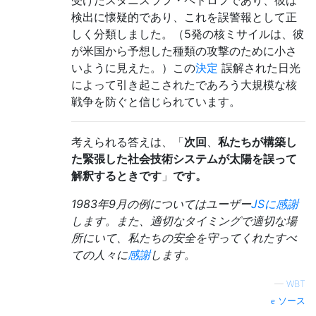
受けたスタニスラフ・ペトロフであり、彼は
検出に懐疑的であり、これを誤警報として正
しく分類しました。（5発の核ミサイルは、彼
が米国から予想した種類の攻撃のために小さ
いように見えた。）この
決定
誤解された日光
によって引き起こされたであろう大規模な核
戦争を防ぐと信じられています。
考えられる答えは、「
次回
、
私たちが構築し
た緊張した社会技術システムが太陽を誤って
解釈するときです
」
です。
1983年9月の例についてはユーザー
JSに
感謝
します。また、適切なタイミングで適切な場
所にいて、私たちの安全を守ってくれたすべ
ての人々に
感謝
します。
—
WBT
ソース