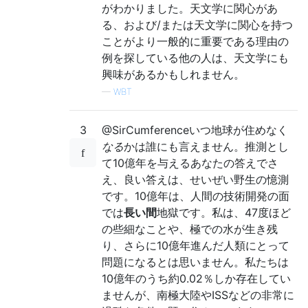
がわかりました。天文学に関心があ
る、および/または天文学に関心を持つ
ことがより一般的に重要である理由の
例を探している他の人は、天文学にも
興味があるかもしれません。
—
WBT
3
@SirCumferenceいつ地球が住めなく
なる
かは誰にも言えません。推測とし
て10億年を与えるあなたの答えでさ
え、良い答えは、せいぜい野生の憶測
です。10億年は、人間の技術開発の面
では
長い間
地獄です。私は、47度ほど
の些細なことや、極での水が生き残
り、さらに10億年進んだ人類にとって
問題になるとは思いません。私たちは
10億年のうち約0.02％しか存在してい
ませんが、南極大陸やISSなどの非常に