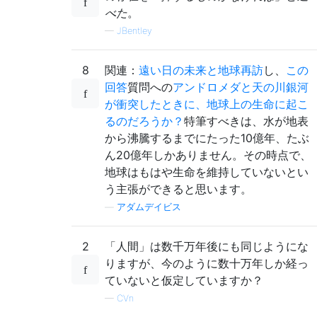
べた
。
—
JBentley
8
関連：
遠い日の未来と地球再訪
し、
この
回答
質問への
アンドロメダと天の川銀河
が衝突したときに、地球上の生命に起こ
るのだろうか？
特筆すべきは、水が地表
から沸騰するまでにたった10億年、たぶ
ん20億年しかありません。その時点で、
地球はもはや生命を維持していないとい
う主張ができると思います。
—
アダムデイビス
2
「人間」は数千万年後にも同じようにな
りますが、今のように数十万年しか経っ
ていないと仮定していますか？
—
CVn