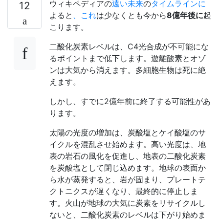
ウィキペディアの
遠い未来
の
タイムラインに
12
よると
、これ
は少なくとも今から
8億年後に
起
こります。
二酸化炭素レベルは、C4光合成が不可能にな
るポイントまで低下します。遊離酸素とオゾ
ンは大気から消えます。多細胞生物は死に絶
えます。
しかし、すでに2億年前に終了する可能性があ
ります。
太陽の光度の増加は、炭酸塩とケイ酸塩のサ
イクルを混乱させ始めます。高い光度は、地
表の岩石の風化を促進し、地表の二酸化炭素
を炭酸塩として閉じ込めます。地球の表面か
ら水が蒸発すると、岩が固まり、プレートテ
クトニクスが遅くなり、最終的に停止しま
す。火山が地球の大気に炭素をリサイクルし
ないと、二酸化炭素のレベルは下がり始めま