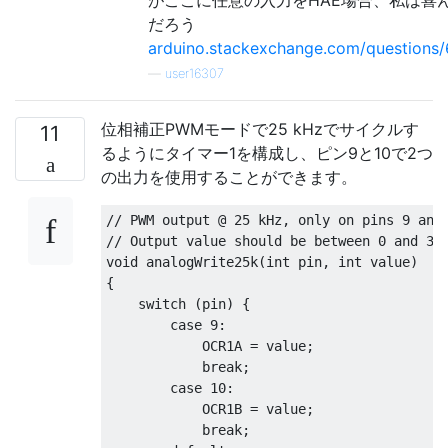
だろう
arduino.stackexchange.com/questions/6
—
user16307
位相補正PWMモードで25 kHzでサイクルす
11
るようにタイマー1を構成し、ピン9と10で2つ
の出力を使用することができます。
// PWM output @ 25 kHz, only on pins 9 and
// Output value should be between 0 and 32
void
 analogWrite25k
(
int
 pin
,
int
value
)
{
switch
(
pin
)
{
case
9
:
            OCR1A 
=
value
;
break
;
case
10
:
            OCR1B 
=
value
;
break
;