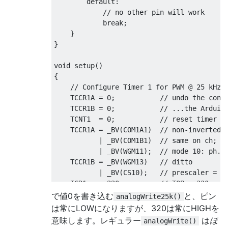
default
:
// no other pin will work
break
;
}
}
void
 setup
()
{
// Configure Timer 1 for PWM @ 25 kHz.
    TCCR1A 
=
0
;
// undo the conf
    TCCR1B 
=
0
;
// ...the Arduin
    TCNT1  
=
0
;
// reset timer
    TCCR1A 
=
 _BV
(
COM1A1
)
// non-inverted 
|
 _BV
(
COM1B1
)
// same on ch; B
|
 _BV
(
WGM11
);
// mode 10: ph. 
    TCCR1B 
=
 _BV
(
WGM13
)
// ditto
|
 _BV
(
CS10
);
// prescaler = 1
    ICR1   
=
320
;
// TOP = 320
で値0を書き込む
と、ピン
analogWrite25k()
// Set the PWM pins as output.
は常にLOWになりますが、320は常にHIGHを
    pinMode
(
9
,
 OUTPUT
);
意味します。レギュラー
は
ほ
analogWrite()
    pinMode
(
10
,
 OUTPUT
);