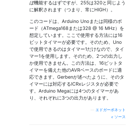
ぼ
機能するはずですが、255は320と同じよう
}
に解釈されます（つまり、常にHIGH）。
void
 loop
()
このコードは、Arduino Unoまたは同様のボ
{
ード（ATmega168または328 @ 16 MHz）を
// Just an example:
想定しています。ここで使用する方法には16
    analogWrite25k
(
9
,
110
);
ビットタイマーが必要です。そのため、Uno
    analogWrite25k
(
10
,
210
);
for
(;;)
;
// infinite loop
で使用できるのはタイマー1だけなので、タイ
}
マー1を使用します。そのため、2つの出力し
か使用できません。この方法は、16ビットタ
イマーを備えた他のAVRベースのボードに適
応できます。Gerbenが述べたように、そのタ
イマーには対応するICRxレジスタが必要で
す。Arduino Megaには4つのタイマーがあ
り、それぞれに3つの出力があります。
—
エドガーボネット
ソース