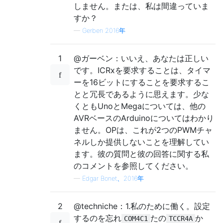
しません。または、私は間違っていま
すか？
—
Gerben 2016年
1
@ガーベン：いいえ、あなたは正しい
です。ICRxを要求することは、タイマ
ーを16ビットにすることを要求するこ
とと冗長であるように思えます。少な
くともUnoとMegaについては、他の
AVRベースのArduinoについてはわかり
ません。OPは、これが2つのPWMチャ
ネルしか提供しないことを理解してい
ます。彼の質問と彼の回答に関する私
のコメントを参照してください。
—
Edgar Bonet、2016年
2
@techniche：1.私のために働く。設定
するのを忘れ
たの
か
COM4C1
TCCR4A