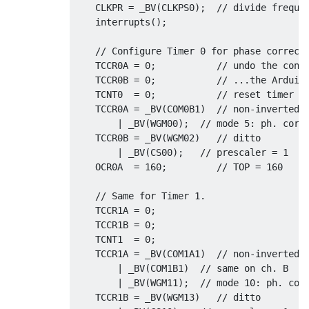
    CLKPR 
=
 _BV
(
CLKPS0
);
// divide freque
    interrupts
();
// Configure Timer 0 for phase correct
    TCCR0A 
=
0
;
// undo the conf
    TCCR0B 
=
0
;
// ...the Arduin
    TCNT0  
=
0
;
// reset timer
    TCCR0A 
=
 _BV
(
COM0B1
)
// non-inverted 
|
 _BV
(
WGM00
);
// mode 5: ph. corr
    TCCR0B 
=
 _BV
(
WGM02
)
// ditto
|
 _BV
(
CS00
);
// prescaler = 1
    OCR0A  
=
160
;
// TOP = 160
// Same for Timer 1.
    TCCR1A 
=
0
;
    TCCR1B 
=
0
;
    TCNT1  
=
0
;
    TCCR1A 
=
 _BV
(
COM1A1
)
// non-inverted 
|
 _BV
(
COM1B1
)
// same on ch. B
|
 _BV
(
WGM11
);
// mode 10: ph. cor
    TCCR1B 
=
 _BV
(
WGM13
)
// ditto