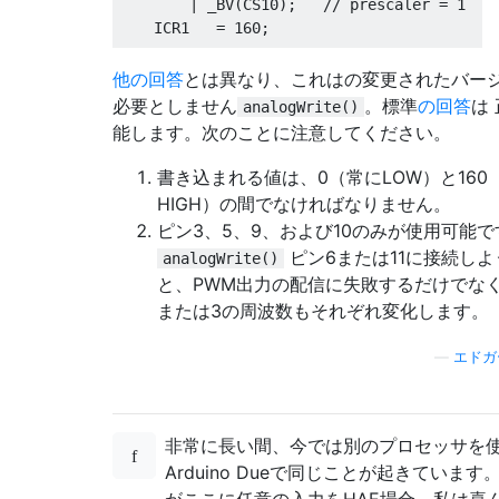
|
 _BV
(
CS10
);
// prescaler = 1
    ICR1   
=
160
;
// Same for Timer 2.
他の回答
とは異なり、これはの変更されたバー
    TCCR2A 
=
0
;
必要としません
。標準
の回答
は
analogWrite()
    TCCR2B 
=
0
;
能します。次のことに注意してください。
    TCNT2  
=
0
;
    TCCR2A 
=
 _BV
(
COM2B1
)
// non-inverted 
書き込まれる値は、0（常にLOW）と160
|
 _BV
(
WGM20
);
// mode 5: ph. corr
HIGH）の間でなければなりません。
    TCCR2B 
=
 _BV
(
WGM22
)
// ditto
ピン3、5、9、および10のみが使用可能で
|
 _BV
(
CS20
);
// prescaler = 1
ピン6または11に接続し
analogWrite()
    OCR2A  
=
160
;
と、PWM出力の配信に失敗するだけでな
}
または3の周波数もそれぞれ変化します。
void
 loop
()
{
—
エドガ
    analogWrite
(
3
,
1
);
// duty cycle =
    analogWrite
(
5
,
53
);
// ~ 1/3
    analogWrite
(
9
,
107
);
// ~ 2/3
非常に長い間、今では別のプロセッサを
    analogWrite
(
10
,
159
);
// 159/160
Arduino Dueで同じことが起きています
}
がここに任意の入力をHAE場合、私は喜