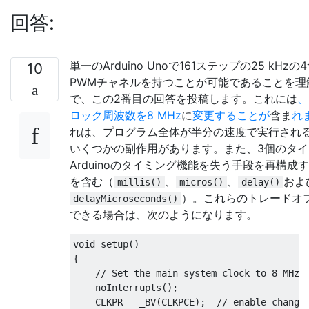
回答:
単一のArduino Unoで161ステップの25 kHzの
10
PWMチャネルを持つことが可能であることを理
で、この2番目の回答を投稿します。これには
、
ロック周波数を8 MHz
に
変更することが
含ま
れ
れは、プログラム全体が半分の速度で実行され
いくつかの副作用があります。また、3個のタイ
Arduinoのタイミング機能を失う手段を再構成
を含む（
、
、
およ
millis()
micros()
delay()
）。これらのトレードオ
delayMicroseconds()
できる場合は、次のようになります。
void
 setup
()
{
// Set the main system clock to 8 MHz.
    noInterrupts
();
    CLKPR 
=
 _BV
(
CLKPCE
);
// enable change