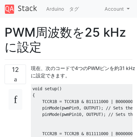
Arduino
タグ
Account
PWM周波数を25 kHz
に設定
現在、次のコードで4つのPWMピンを約31 kHz
12
に設定できます。
void
 setup
()
{
    TCCR1B 
=
 TCCR1B 
&
 B11111000 
|
 B0000000
    pinMode
(
pwmPin9
,
 OUTPUT
);
// Sets the 
    pinMode
(
pwmPin10
,
 OUTPUT
);
// Sets the
    TCCR2B 
=
 TCCR2B 
&
 B11111000 
|
 B0000000