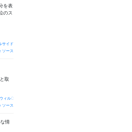
分を表
位のス
ルサイド
ソース
と取
ウィルC
ソース
用な情