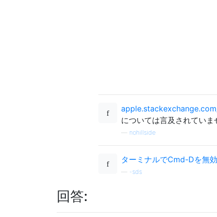
apple.stackexchange.com
については言及されていま
—
nohillside
ターミナルでCmd-Dを無
—
-sds
回答: