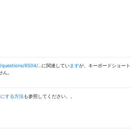
/questions/6504/…
に関連してい
ます
が、キーボードショート
せん。
効にする方法
も参照してください
。
。