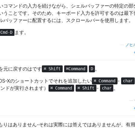
いコマンドの入力を続けながら、シェルバッファーの特定の部
いうことです。そのため、キーボード入力を許可するのは最下
ルバッファーに配置するには、スクロールバーを使用します。
ます。
-Cmd-D
—
ノヒ
を元に戻すのはです
。
⌘ Shift
⌘Command
D
S-Xのショートカットでそれを追加したい
-
⌘ Command
char
マンドが実行されます）
-
。
⌘ Command
⌘ Shift
char
—
もりはありません-それは実際には答えではありませんが、有