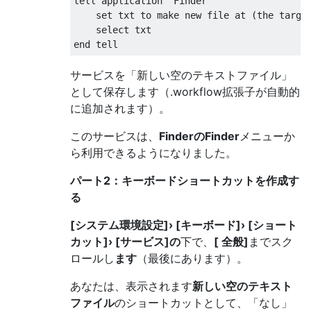
tell application "Finder"

    set txt to make new file at (the target
    select txt

サービスを「新しい空のテキストファイル」
として保存します（.workflow拡張子が自動的
に追加されます）。
このサービスは、
FinderのFinder
メニューか
ら利用できるようになりました。
パート2：キーボードショートカットを作成す
る
[システム環境設定]› [キーボード]› [ショート
カット]› [サービス]の
下で、
[
全般]
までスク
ロールし
ます
（最後にあります）。
あなたは、表示されます
新しい空のテキスト
ファイル
のショートカットとして、「なし」