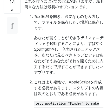
これを行うには2つの方法がありますが、最も
14
簡単な方法は最初のオプションです。
TextEdit
を開き、必要なものを入力し
て、ファイルを保存したい場所に保存し
ます。
あなたが開くことができる
テキストエデ
ィットを
起動することにより、すばやく
Spotlightを
し、入力された
...テックス
を
、あなたは見るべき
トップヒットは
あ
なたがそうあなたがそれを開くために入
力するだけで押すことができますしたい
アプリです。
これはより複雑で、AppleScriptを作成
する必要があります。スクリプトの内容
は次のとおりである必要があります。
tell application "Finder" to make