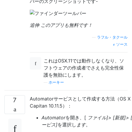
バーのスクリーンショットです-
追伸 このアプリも無料です！
—
ラフル・タクール
ソース
これはOSX.11では動作しなくなり、ソ
フトウェアの作成者でさえも完全性保
護を無効にします。
—
ホーキー
Automatorサービスとして作成する方法（OS X 
7
Capitan 10.11.5）：
Automator
を開き、[
ファイル]> [新規]> 
ービス]
を選択し
ます
。