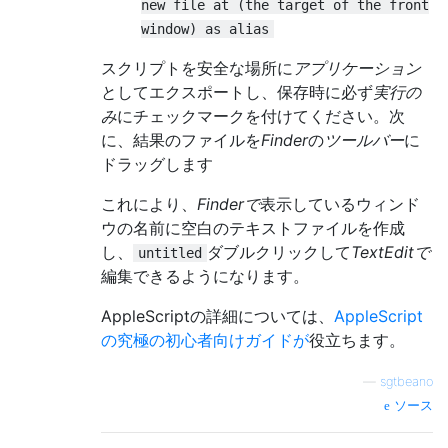
new file at (the target of the front
window) as alias
スクリプトを安全な場所に
アプリケーション
としてエクスポートし、保存時に必ず
実行の
み
にチェックマークを付けてください。次
に、結果のファイルを
Finder
の
ツールバー
に
ドラッグします
これにより、
Finderで
表示しているウィンド
ウの名前に空白のテキストファイルを作成
し、
ダブルクリックして
TextEditで
untitled
編集できるようになります。
AppleScriptの詳細については、
AppleScript
の究極の初心者向けガイドが
役立ちます。
—
sgtbeano
ソース