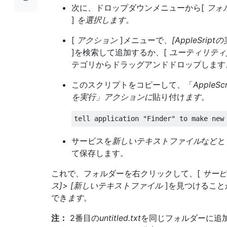
次に、ドロップダウンメニューから[
フォ
]
を選択します。
[
アクション
]メニューで、
[AppleSript
]を検索して追加するか、[
ユーティリティ
テゴリからドラッグアンドドロップします
このスクリプトをコピーして、「
AppleScr
を実行」アクションに
貼り付け
ます
。
サービスを
新しいテキストファイル
などと
て保存します。
これで、フォルダーを右クリックして、[
サービ
ス]> [新しいテキストファイル
]を見つけること
でき
ます
。
注：
2番目の
untitled.txt
を同じフォルダーに追