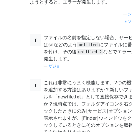
ようとすると、エラーが発生します。
—
シ
ソ
ファイルの名前を指定しない場合、サー
はsoなどのよう
にファイルに番
untitled
を付け、その後
などでエラー
untitled 2
発生します。
—
ザジョ
これは非常にうまく機能します。2つの機
を追加する方法はありますか？新しいフ
ルを「newfile.txt」として直接保存でき
か？現時点では、フォルダアイコンを右
ックしたときにのみ[サービス]オプショ
表示されますが、[Finder]ウィンドウを
ックしているときにそのオプションを取