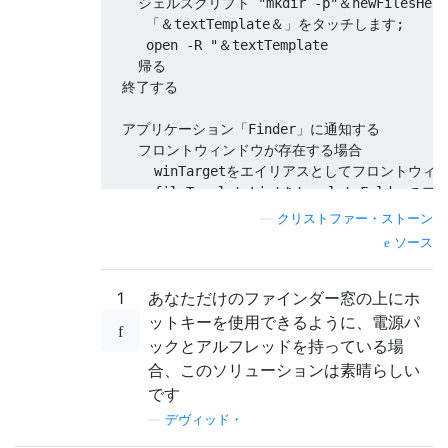
    シェルスクリプト "mkdir -p"＆newFilesHer
     「＆textTemplate＆」をタッチします;

     open -R "＆textTemplate

    帰る

  終了する

  アプリケーション「Finder」に通知する

    フロントウィンドウが存在する場合

      winTargetをエイリアスとしてフロントウ
      fileTemplateListをtemplateFolde
—
クリストファー・ストーン
      fileTypeを設定して、「New_File_H
ソース
        「1つ以上を選択：」デフォルトのアイテム{f
1
あなただけのファインダー窓の上にホ
      fileType≠falseの場合

        AppleScriptのテキスト項目区切り文字を（r
ットキーを使用できるように、電源パ
        itemsToCopyを（（templateFolder
ックとアルフレッドを持っている場
合、このソリューションは素晴らしい
        itemsToCopyのiで繰り返します

です
          エイリアスとしてiのコンテンツをiに設
—
デヴィッド・
        終わりの繰り返し
