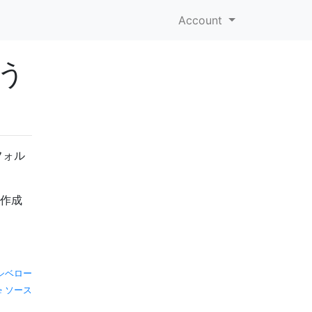
Account
どう
フォル
に作成
シベロー
ソース