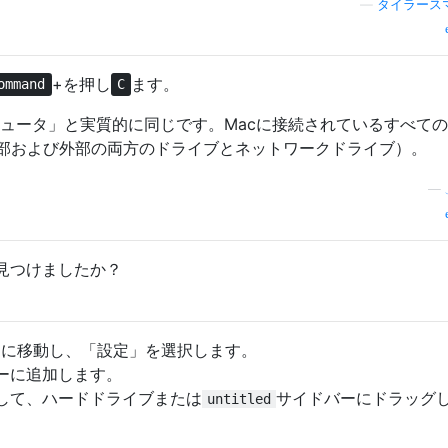
—
タイラース
+を押し
ます。
ommand
C
ンピュータ」と実質的に同じです。Macに接続されているすべて
部および外部の両方のドライブとネットワークドライブ）。
—
見つけましたか？
メニューに移動し、「設定」を選択します。
バーに追加します。
クして、ハードドライブまたは
サイドバーにドラッグ
untitled