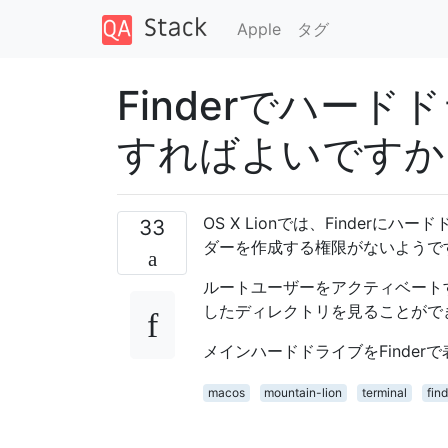
Apple
タグ
Finderでハー
すればよいですか
OS X Lionでは、Finde
33
ダーを作成する権限がないようで
ルートユーザーをアクティベートす
したディレクトリを見ることがで
メインハードドライブをFinde
macos
mountain-lion
terminal
find