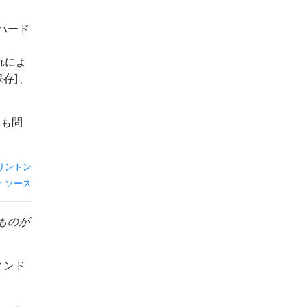
ハード
れによ
存]、
ても問
リントン
ソース
ものが
ィンド