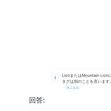
LionまたはMountai
タグは別のことを言います
—
ダニエル
回答: