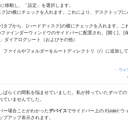
メニューに移動し、「設定」を選択します。
ィスク]の横にチェックを入れます。これにより、デスクトップに
バー]タブから、[ハードディスク]の横にチェックを入れます。こ
ファインダーウィンドウのサイドバーに配置され、[開く]、[保
..」ダイアログシート（およびその他）
、ファイルやフォルダーをルートディレクトリ（/）に追加し
—
ウェ
しばらくの間私を悩ませていました。私が持っていた
すべての
れていませんでした。
バー場合ことがわかった
デバイス
でサイドバー上の
ウ
Finder
ップアップ表示されます。