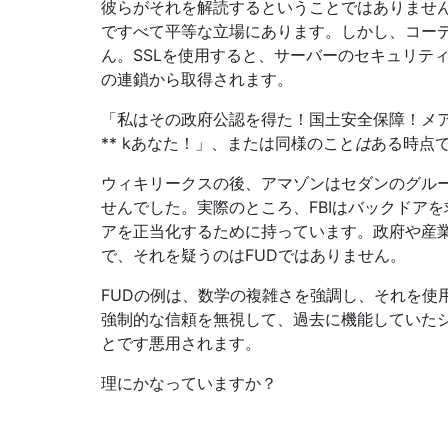
彼らがそれを解読するということではありませ
ですべて平等な立場にあります。しかし、コー
ん。SSLを使用すると、サーバーのセキュリテ
の連鎖から取得されます。
「私はその政府公認を得た！国土安全保障！メアリ
** kあなた！」、または同様のこと
は
ある時点
ウィキリークスの後、アマゾンはセダンのグル
せんでした。実際のところ、FBIはバックドア
アを正当化するために持っています。政府や産
で、それを疑うのはFUDではありません。
FUDの例は、数学の複雑さを強調し、それを使
強制的な信頼を無視して、過去に機能していた
とです悪用されます。
理にかなっていますか？