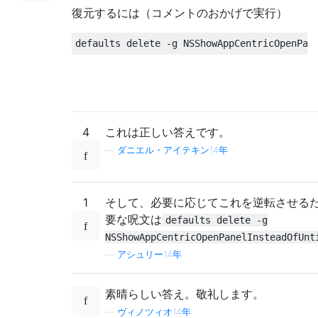
復元するには（コメントのおかげで実行）
4
これは正しい答えです。
—
ダニエル・アイテキン14年
1
そして、必要に応じてこれを逆転させる
要な呪文は
defaults delete -g
NSShowAppCentricOpenPanelInsteadOfUnt
—
アシュリー14年
素晴らしい答え。敬礼します。
—
ヴィノツィオ14年