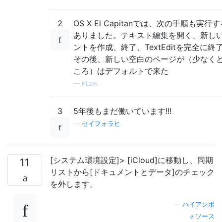
2
OS X El Capitanでは、次の手順も実行
ありました。テキスト編集を開く、新し
ントを作成、終了、TextEditを完全に終
その後、新しい空白のページが（少なく
ころ）はデフォルトで来た
—
KLaw
3
5年後もまだ働いています!!!
—
セイフォラヒ
[システム環境設定]> [iCloud]に移動し、同期
11
リストから[ドキュメントとデータ]のチェック
を外します。
—
ハイアンボ
ソース