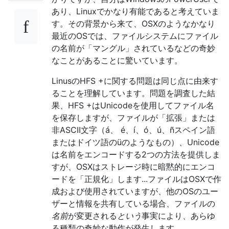
あり、Linuxでかなり有能であると考えていま
す。その背景から来て、OSXのようなかなり
最近のOSでは、ファイルシステムにファイル
の名前が「マングル」されているなどの奇妙
なことがあることに驚いています。
LinusのHFS +に関する問題は同じ点に由来す
ることを理解しています。問題を調査した結
果、HFS +はUnicodeを使用してファイル名
を保存しますが、ファイルが「拡張」または
非ASCII文字（á、 é、í、ó、ú、ñスペイン語
またはドイツ語のüのようなもの）、Unicode
は名前をエンコードする2つの方法を提供しま
すが、OSXはストレージ時に暗黙的にエンコ
ードを「正規化」します...ファイルはOSXで作
成および使用されていますが、他のOSのユー
ザーと情報を共有している場合、ファイルの
名前
が変更される
という
事実により、あらゆ
る種類の奇妙な動作が発生します...