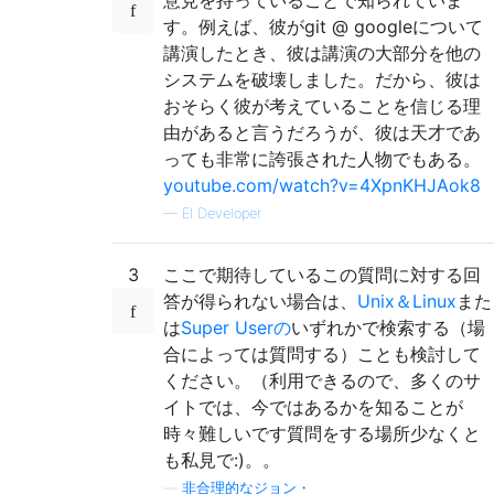
す。例えば、彼がgit @ googleについて
講演したとき、彼は講演の大部分を他の
システムを破壊しました。だから、彼は
おそらく彼が考えていることを信じる理
由があると言うだろうが、彼は天才であ
っても非常に誇張された人物でもある。
youtube.com/watch?v=4XpnKHJAok8
—
El Developer
3
ここで期待しているこの質問に対する回
答が得られない場合は、
Unix＆Linux
また
は
Super Userの
いずれかで検索する（場
合によっては質問する）ことも検討して
ください。（利用できるので、多くのサ
イトでは、今ではあるかを知ることが
時々難しいです質問をする場所少なくと
も私見で:)。。
—
非合理的なジョン・