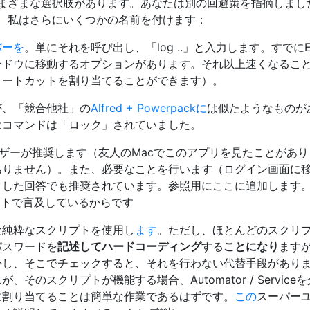
まざまな選択肢があります。あなたは別の回避策を指摘しまし
、私はさらにいくつかの名前を付けます：
バーを
。単にそれを呼び出し、「log ..」と入力します。すでにEn
ンドウに移動するオプションがあります。それ以上速くなるこ
ョートカットを割り当てることができます）。
が、「競合他社」の
Alfred + Powerpackに
は似たようなものが
はコマンドは「ロック」されていました。
ザーが推奨します（友人のMacでこのアプリを見たことがあり
ありません）。また、必要なことを行います（ログイン画面に
クした回答でも推奨されています。参照用にここに追加します
のコメントで言及しているからです
な純粋なスクリプトを使用し
ます
。ただし、ほとんどのスクリ
パスワードを
記述してハードコーディング
する
ことになり
ます
かし、そこでチェックすると、それを行わない代替手段があり
ん
が、そのスクリプトが機能する場合、Automator / Service
に割り当てることは簡単な作業であるはずです。
この
スーパー