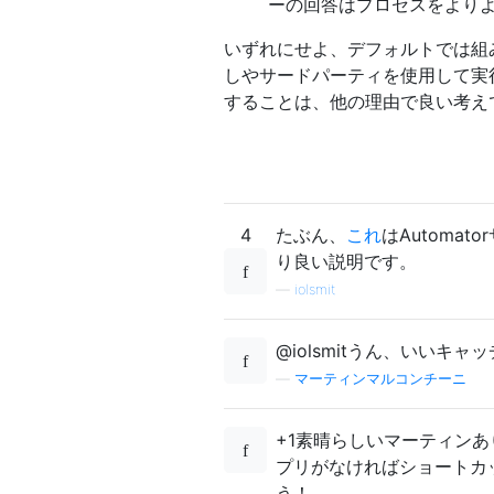
ーの回答はプロセスをよりよ
いずれにせよ、デフォルトでは組
しやサードパーティを使用して実行で
することは、他の理由で良い考え
4
たぶん、
これ
はAutoma
り良い説明です。
—
iolsmit
@iolsmitうん、いいキャ
—
マーティンマルコンチーニ
+1素晴らしいマーティンあ
プリがなければショートカ
う！