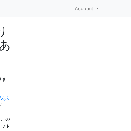
Account
り
あ
りま
があり
ド
この
カット