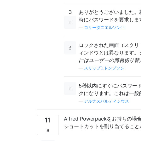
3
ありがとうございました。
時にパスワードを要求しま
—
コリーダニエルソン14
ロックされた画面（スクリ
ィンドウとは異なります。
にはユーザーの簡易切り替
—
スリップD.トンプソン
5秒以内にすぐにパスワー
クになります。これは一般
—
アルナスバルティシウス
Alfred Powerpackをお
11
ショートカットを割り当てること