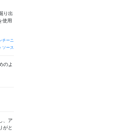
掘り出
を使用
ンチーニ
ソース
めのよ
し、ア
りがと