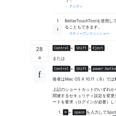
—
アンディ
1
BetterTouchToo
ることもできます。
—
スティーブンフィッシャー
+
+
28
Control
Shift
Eject
または
+
+
Control
Shift
power-butto
後者はMac OS X 10.11（
上記のショートカットのいずれか
関連するセキュリティ設定を変更
ードを要求（ログインが必要）し
+
を入力してSpot
⌘
space