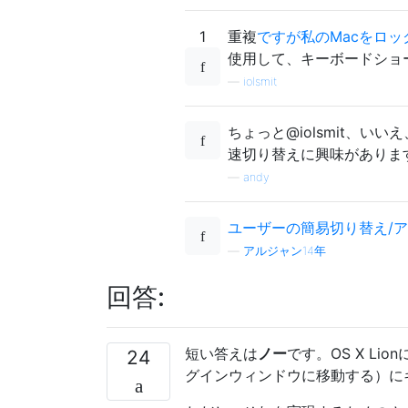
1
重複
ですが私のMacをロ
使用して、キーボードショ
—
iolsmit
ちょっと@iolsmit、
速切り替えに興味がありま
—
andy
ユーザーの簡易切り替え/
—
アルジャン14年
回答:
短い答えは
ノー
です。OS X L
24
グインウィンドウに移動する）に