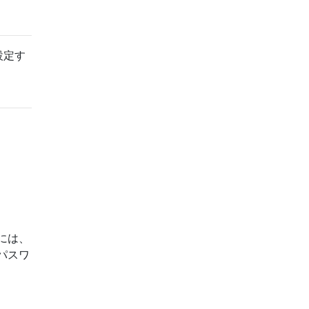
設定す
には、
パスワ