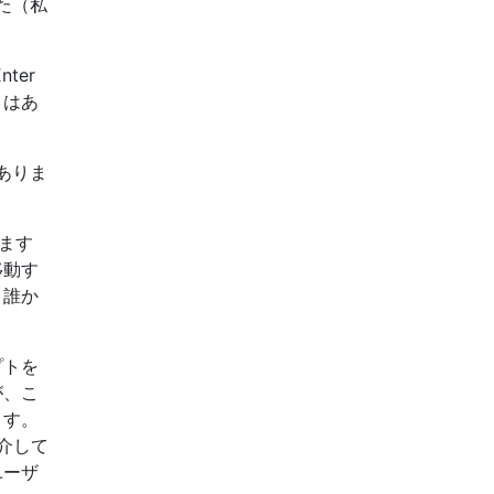
た（私
ter
とはあ
ありま
ます
移動す
。誰か
プトを
が、こ
ます。
を介して
ユーザ