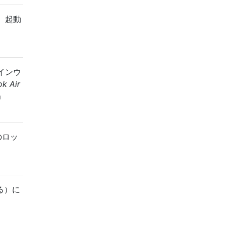
、起動
インウ
k Air
」
のロッ
する）に