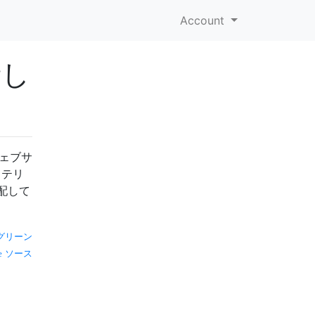
Account
新し
ウェブサ
ッテリ
配して
グリーン
ソース