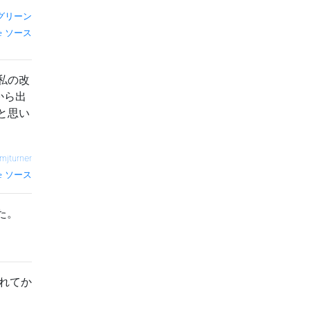
グリーン
ソース
私の改
から出
と思い
mjturner
ソース
た。
れてか