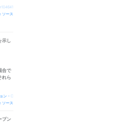
er104641
ソース
を示し
場合で
それら
ョン・C
ソース
ープン