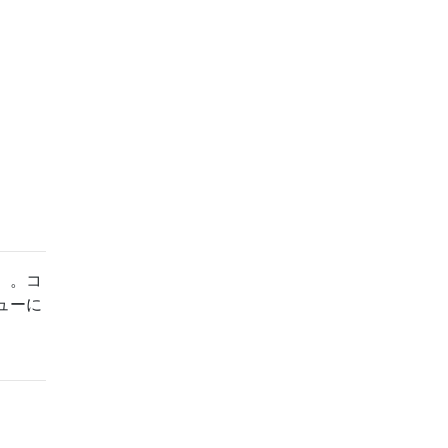
）。コ
ューに