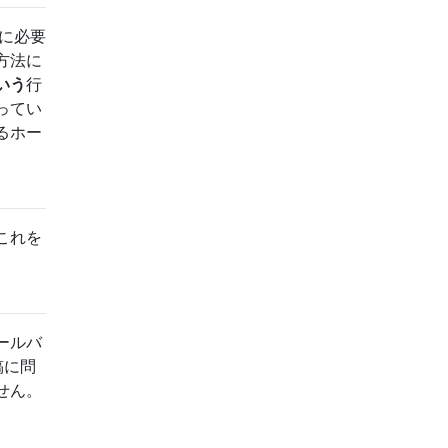
めに必要
方法に
いう
行
ってい
るホー
これを
ールバ
稿に問
せん。