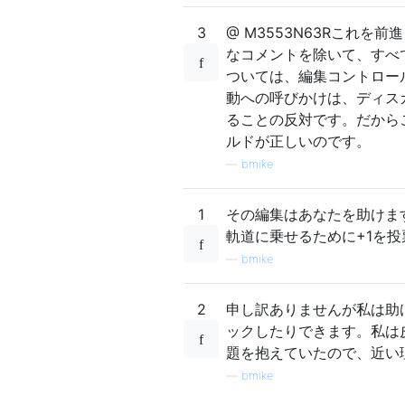
3
@ M3553N63Rこれ
なコメントを除いて、すべ
ついては、編集コントロー
動への呼びかけは、ディス
ることの反対です。だから
ルドが正しいのです。
—
bmike
1
その編集はあなたを助けま
軌道に乗せるために+1を投
—
bmike
2
申し訳ありませんが私は助
ックしたりできます。私は
題を抱えていたので、近い
—
bmike