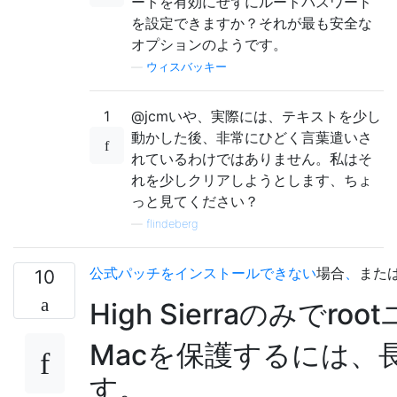
ートを有効にせずにルートパスワード
を設定できますか？それが最も安全な
オプションのようです。
—
ウィスバッキー
1
@jcmいや、実際には、テキストを少し
動かした後、非常にひどく言葉遣いさ
れているわけではありません。私はそ
れを少しクリアしようとします、ちょ
っと見てください？
—
flindeberg
公式パッチをインストールできない
場合
、
また
10
High Sierraのみ
Macを保護するには
す。