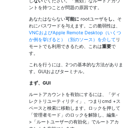
し
ない
でください。「無効」なルートアカウ
ントを持つことが問題の原因です。
あなたはならない
可能に
rootユーザを
し、
そ
れにパスワードを与えます。この脆弱性は、
VNCおよびApple Remote Desktop（いくつ
か例を挙げると）
（別のソース）を
介して
リ
モートでも利用できるため、これは
重要
で
す。
これを行うには、2つの基本的な方法がありま
す。GUIおよびターミナル。
まず、GUI
ルートアカウントを有効にするには、「ディ
レクトリユーティリティ」、つまりcmd +ス
ペースと検索に移動します。ロックを押して
「管理者モード」のロックを解除し、編集-
>「ルートユーザーの有効化」でルートアカ