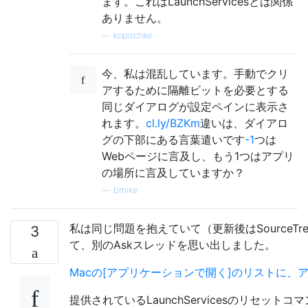
ます。これはLaunchServicesとは関係
ありません。
—
kopischke
今、私は混乱しています。手動でクリ
アするために隔離ビットを必要とする
同じダイアログが設定ペインに表示さ
れます。
cl.ly/BZKm
違いは、ダイアロ
グの下部にある言葉遣いです
-1
つは
Webページに言及し、もう1つはアプリ
の場所に言及していますか？
—
bmike
私は同じ問題を抱えていて（更新後はSourceTree
3
て、別のAskスレッドを思い出しました。
Macの[アプリケーションで開く]のリストに、
提供されているLaunchServicesのリセット