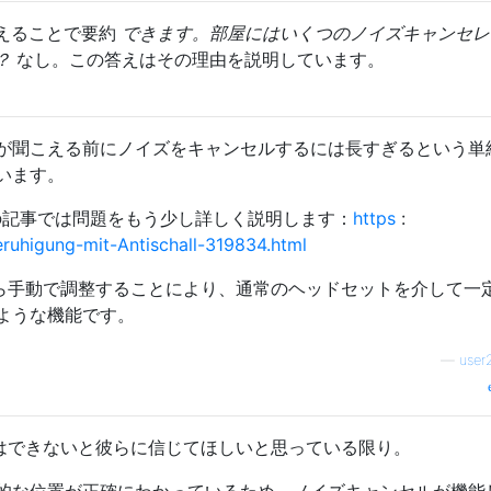
えることで要約
できます。部屋にはいくつのノイズキャンセレ
？
なし。この答えはその理由を説明しています。
が聞こえる前にノイズをキャンセルするには長すぎるという単
います。
この記事では問題をもう少し詳しく説明します：
https
:
eruhigung-mit-Antischall-319834.html
してから手動で調整することにより、通常のヘッドセットを介して一
ような機能です。
—
user
とはできないと彼らに信じてほしいと思っている限り。
的な位置が正確にわかっているため、ノイズキャンセルが機能