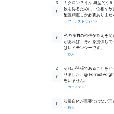
3
ミクロン？うん 典型的な5
殺を得るために、位相を数
配置精度しか必要ありませ
—
フォレストヴォイト
私の強調の誇張が答えを間
があれば、それを提供して
はレイテンシーです。
—
鉄人
2
それが誇張であることをど
りました、@ Forrest
思いません。
—
カーステンS
波長自体が重要ではない理
—
鉄人