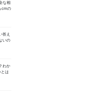
全な相
cmの
い答え
ないの
？わか
いとは