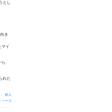
うとし
の向き
たマイ
から、
られた
—
鉄人
ソース