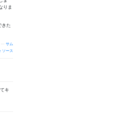
なりま
できた
—
サム
ソース
してキ