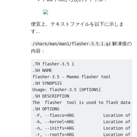
便宜上、テキストファイルを以下に示しま
す…
解凍後の
/share/man/man1/flasher-3.5.1.gz
内容：
.TH flasher-3.5 1

.SH NAME

flasher-3.5 - Maemo flasher tool

.SH SYNOPSIS

Usage: flasher-3.5 [OPTIONS]

.SH DESCRIPTION

The  flasher  tool is used to flash data t
.SH OPTIONS

 -F, --fiasco=ARG            Location of a 
 -k, --kernel=ARG            Location of ke
 -n, --initfs=ARG            Location of in
 -r, --rootfs=ARG            Location of ro