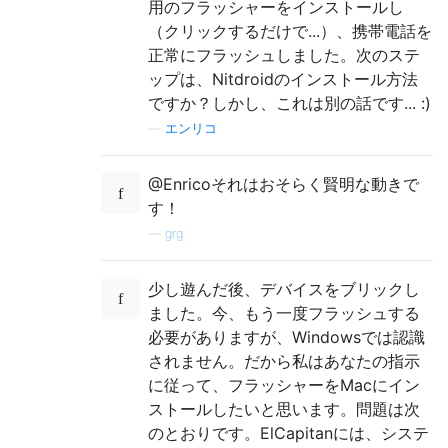
用のフラッシャーをインストールし
To cold flash (needed usually when the boot
（クリックするだけで...）、携帯電話を
* DOWNLOADS AND DOCUMENTATION

正常にフラッシュしました。次のステ
.B flasher-3.5 -c -h RX-51:<hwid> -F <FIASC
ップは、Nitdroidのインストール方法
  - Flasher-3.5 download: http://tablets-de
The 'hwid' in the command options is a 4-di
ですか？しかし、これは別の話です... :)
  - Flasher-3.5 documentation: see command 
—
エンリコ
.SH AUTHOR

  - Sources for libusb library (LGPL v2) in
integration@maemo.org
    Windows and Mac OS X:

@Enricoそれはおそらく賢明な動きで
    * Libusb (Mac): http://pc-connectivity.
す！
    * Libusb-win32 (Win): http://pc-connect
—
grg
  - Original libusb sources are available f
    * Libusb (Mac): http://ufpr.dl.sourcefo
少し遊んだ後、デバイスをブリックし
    * Libusb-win32 (Win): http://ufpr.dl.so
ました。今、もう一度フラッシュする
必要がありますが、Windowsでは認識
* INSTALLATION

されません。だから私はあなたの指示
  The Flasher-3.5 tool should be installed 
に従って、フラッシャーをMacにイン
  provided for Debian based Linuxes, Window
ストールしたいと思います。問題は次
  than Debian based Linux distributions als
のとおりです。ElCapitanには、システ