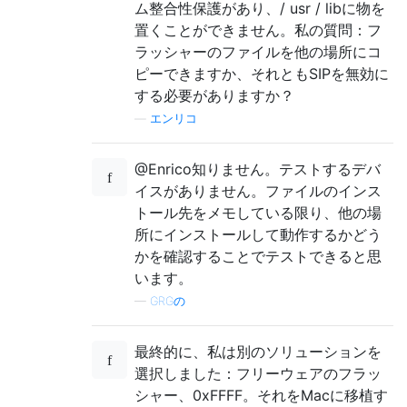
ム整合性保護があり、/ usr / libに物を
  Installation of Maemo Flasher-3.5 require
置くことができません。私の質問：フ
  supported operating systems.

ラッシャーのファイルを他の場所にコ
* SHORT DESCRIPTION

ピーできますか、それともSIPを無効に
する必要がありますか？
  The Maemo Flasher-3.5 Tool is a command l
—
エンリコ
  with Fremantle 5.x platform releases and 
  with Maemo Diablo 4.1.x platform releases
@Enrico知りません。テストするデバ
  Notice that older Maemo devices (like Nok
イスがありません。ファイルのインス
  releases may require a specific Flasher T
トール先をメモしている限り、他の場
所にインストールして動作するかどう
  Flasher-3.5 Tool is run from a Linux, Win
かを確認することでテストできると思
  line tool, and it will send data and comm
います。
  over USB. 

—
GRGの
  Flasher-3.5 Tool can be used to:

    1. flash Maemo device with Diablo or Fr
最終的に、私は別のソリューションを
    2. flash Maemo device (N900 only) inter
選択しました：フリーウェアのフラッ
    3. unpack FIASCO image into separate pa
シャー、0xFFFF。それをMacに移植す
    4. flash unpacked kernel or rootfs imag