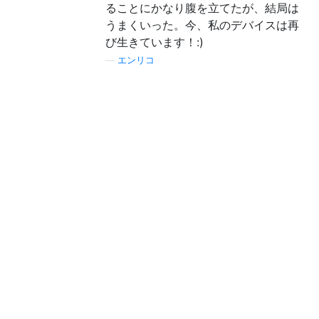
    5. change Mameo device into R&D mode an
ることにかなり腹を立てたが、結局は
    6. set and clear R&D flags for Maemo de
うまくいった。今、私のデバイスは再
    7. boot Maemo device with additional ke
び生きています！:)
    8. and for many other purposes

—
エンリコ
  All command line parameters supported by 
  basic usage examples are documented in He
  installation package. Flasher-3.5 Tool bi
  run without any parameter or with "--set-
  parameters.

  Before flashing Maemo device with FIASCO 
  device first into flashing mode. 

  For Nokia N800 and N810 with Diablo image
      1. Turn off Maemo device (and do not 
      2. Attach USB cable on your Maemo dev
      3. Turn on Maemo device while holding
         Swap (N810) hardware button  

  For Nokia N900 with Fremantle image flash
   1. Turn off Maemo device 
