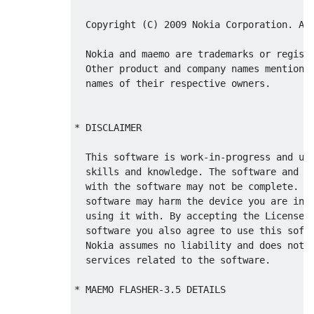
     --query-rd-mode         Query the devi
     --set-hw-revision[=ARG] Set HW revisio
  Copyright (C) 2009 Nokia Corporation. All
     --flash-only=ARG        Flash only cer
 -U, --usb-device=ARG        Specify USB de
  Nokia and maemo are trademarks or registe
  Other product and company names mentioned
  names of their respective owners. 

Valid --flash-only options:

 nolo, kernel, initfs, rootfs

* DISCLAIMER

Valid --set-rd-flags and --clear-rd-flags o
 no-omap-wd

  This software is work-in-progress and use
 no-ext-wd

  skills and knowledge. The software and th
 no-lifeguard-reset

  with the software may not be complete. Im
 serial-console

  software may harm the device you are inst
 no-usb-timeout

  using it with. By accepting the License A
 sti-console

  software you also agree to use this softw
 no-charging

  Nokia assumes no liability and does not p
 force-power-key

  services related to the software.

.SH EXAMPLE

* MAEMO FLASHER-3.5 DETAILS

To flash a image to the Maemo device, open 