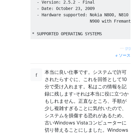
  - Version: 2.5.2 - Final

  - Date: October 23, 2009

.B flasher-3.5 -F <FIASCO image> -f -R

  - Hardware supported: Nokia N800, N810 an
                        N900 with Fremantle
Replace  <FIASCO image>  with  the  firmwa
* SUPPORTED OPERATING SYSTEMS

To flash a kernel image if you have an indi
  - Linuxes (Debian installation package av
—
grg
.B flasher-3.5 -k <kernel zImage> -f -R

  - Windows XP with SP3 and Vista with SP2

ソース
  - Mac OS X 10.5 Leopard and 10.6 Snow Leo
If you don't have individual images, but wa
本当に良い仕事です。システムで許可
  Notice: Linux and Windows versions of Fla
.B flasher-3.5 -F <FIASCO image> --flash-on
          Mac OS X versions support x86/32-
されたらすぐに、これを回答として10
分で受け入れます。私はこの情報を記
This will flash just the rootfs from the FI
* FILES INCLUDED

録に残します-それは本当に役に立つか
もしれません。正直なところ、手順が
If you need access to the individual parts 
  - flasher-3.5                  - flasher 
少し複雑すぎることに気付いたので、
  - libusb                       - USB libr
.B flasher-3.5 -F <FIASCO image> -u

システムを損傷する恐れがあるため、
  - COPYING_LGPL.txt             - license 
古いWindows Vistaコンピューターに
  - License_Agreement.txt        - license 
Which will expand it to your current direct
  - Help.txt                     - short co
切り替えることにしました。Windows
  - Readme_Maemo_Flasher-3.5.txt - this fil