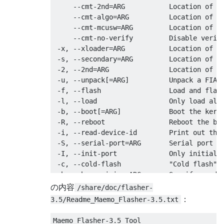
     --cmt-2nd=ARG           Location of CM
     --cmt-algo=ARG          Location of CM
     --cmt-mcusw=ARG         Location of CM
     --cmt-no-verify         Disable verifi
 -x, --xloader=ARG           Location of X-
 -s, --secondary=ARG         Location of NO
 -2, --2nd=ARG               Location of NO
 -u, --unpack[=ARG]          Unpack a FIASC
 -f, --flash                 Load and flash
 -l, --load                  Only load all 
 -b, --boot[=ARG]            Boot the kerne
 -R, --reboot                Reboot the boa
 -i, --read-device-id        Print out the 
 -S, --serial-port=ARG       Serial port us
 -I, --init-port             Only initializ
 -c, --cold-flash            "Cold flash" t
 -h, --hw-revision=ARG       Specify produc
     --enable-rd-mode        Enable R&D mod
の内容
/share/doc/flasher-
     --disable-rd-mode       Disable R&D mo
：
3.5/Readme_Maemo_Flasher-3.5.txt
     --set-rd-flags[=ARG]    Set R&D mode f
     --clear-rd-flags[=ARG]  Clear R&D mode
Maemo Flasher-3.5 Tool
