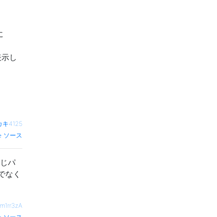
に
表示し
カキ4125
ソース
同じパ
でなく
m1rr3zA