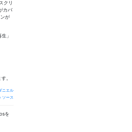
スクリ
rがカバ
ョンが
再生」
ます。
ダニエル
ソース
osを