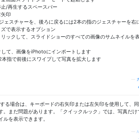
止/再生するスペースバー
右矢印
ジェスチャーを、後ろに戻るには2本の指のジェスチャーを右
イズで表示するオプション
クリックして、スライドショーのすべての画像のサムネイルを
クして、画像をiPhotoにインポートします
ら、2本指で前後にスワイプして写真を拡大します
—
使用する場合は、キーボードの右矢印または左矢印を使用して、
す。まだ問題があります。「クイックルック」では、写真だけ
イルを表示できます。
—
A