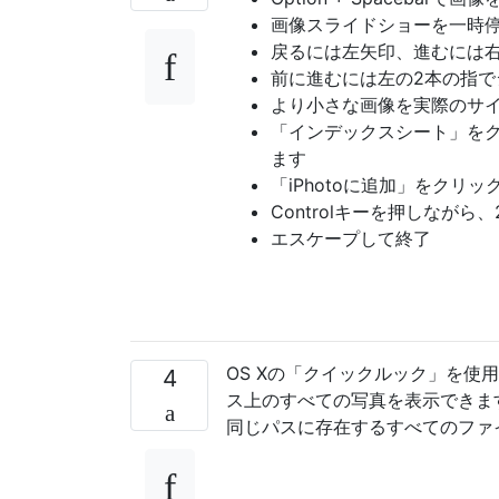
画像スライドショーを一時停
戻るには左矢印、進むには
前に進むには左の2本の指で
より小さな画像を実際のサ
「インデックスシート」を
ます
「iPhotoに追加」をクリッ
Controlキーを押しなが
エスケープして終了
OS Xの「クイックルック」を
4
ス上のすべての写真を表示できま
同じパスに存在するすべてのファ