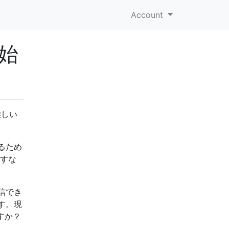
Account
始
難しい
るため
ですな
信でき
す。現
すか？