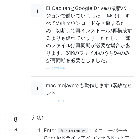
El CapitanとGoogle Driveの最新バー
ジョンで働いていました。IMOは、す
べての再ダウンロードを回避するた
め、切断して再インストール/再構成す
るよりも優れています。ただし、一部
のファイルは再同期が必要な場合があ
ります。31Kのファイルのうち94のみ
が再同期を必要としました。
—
bool.dev
mac mojaveでも動作します:)素敵なヒ
ント
—
mars-o
方法1：
8
Enter
：メニューバー->
Preferences
Googleドライブアイコン-> 3ドットア